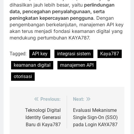
dihasilkan jauh lebih besar, yaitu
perlindungan
data, pencegahan penyalahgunaan, serta
peningkatan kepercayaan pengguna
. Dengan
pengembangan berkelanjutan, manajemen API key
akan terus menjadi fondasi keamanan digital yang
mendukung pertumbuhan KAYA787.
Tagged:
API key
integrasi sistem
Kaya787
keamanan digital
manajemen API
otorisasi
Previous:
Next:
Post
navigation
Teknologi Digital
Evaluasi Mekanisme
Identity Generasi
Single Sign-On (SSO)
Baru di Kaya787
pada Login KAYA787