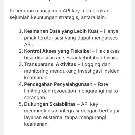
Penerapan manajemen API key memberikan
sejumlah keuntungan strategis, antara lain:
Keamanan Data yang Lebih Kuat
– Hanya
pihak terotorisasi yang dapat mengakses
API.
Kontrol Akses yang Fleksibel
– Hak akses
bisa disesuaikan sesuai kebutuhan bisnis.
Transparansi Aktivitas
– Logging dan
monitoring mendukung investigasi insiden
keamanan.
Pencegahan Penyalahgunaan
– Rate
limiting dan revocation mengurangi risiko
serangan.
Dukungan Skalabilitas
– API key
memungkinkan integrasi dengan berbagai
layanan eksternal tanpa mengurangi
keamanan.