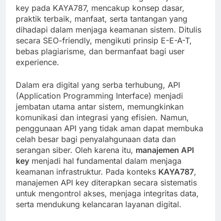
key pada KAYA787, mencakup konsep dasar,
praktik terbaik, manfaat, serta tantangan yang
dihadapi dalam menjaga keamanan sistem. Ditulis
secara SEO-friendly, mengikuti prinsip E-E-A-T,
bebas plagiarisme, dan bermanfaat bagi user
experience.
Dalam era digital yang serba terhubung, API
(Application Programming Interface) menjadi
jembatan utama antar sistem, memungkinkan
komunikasi dan integrasi yang efisien. Namun,
penggunaan API yang tidak aman dapat membuka
celah besar bagi penyalahgunaan data dan
serangan siber. Oleh karena itu,
manajemen API
key
menjadi hal fundamental dalam menjaga
keamanan infrastruktur. Pada konteks
KAYA787
,
manajemen API key diterapkan secara sistematis
untuk mengontrol akses, menjaga integritas data,
serta mendukung kelancaran layanan digital.