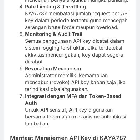
Rate Limiting & Throttling
KAYA787 membatasi jumlah request per API
key dalam periode tertentu guna mencegah
serangan brute force maupun overload.
Monitoring & Audit Trail
Semua penggunaan API key dicatat dalam
sistem logging terstruktur. Jika terdeteksi
aktivitas mencurigakan, key dapat segera
dicabut.
Revocation Mechanism
Administrator memiliki kemampuan
mencabut (revoke) API key kapan saja jika
terindikasi disalahgunakan.
Integrasi dengan MFA dan Token-Based
Auth
Untuk API sensitif, API key digunakan
bersama token atau mekanisme autentikasi
tambahan.
Manfaat Manajemen API Key di KAYA787