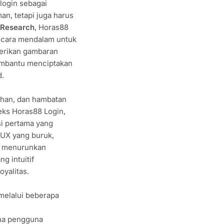
login sebagai
an, tetapi juga harus
Research
, Horas88
cara mendalam untuk
berikan gambaran
embantu menciptakan
d.
uhan, dan hambatan
ks Horas88 Login,
ksi pertama yang
UX yang buruk,
at menurunkan
g intuitif
yalitas.
melalui beberapa
na pengguna