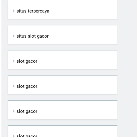
situs terpercaya
situs slot gacor
slot gacor
slot gacor
slot gacor
slot gacor