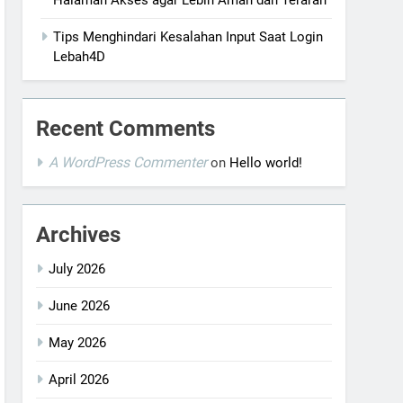
Halaman Akses agar Lebih Aman dan Terarah
Tips Menghindari Kesalahan Input Saat Login
Lebah4D
Recent Comments
A WordPress Commenter
on
Hello world!
Archives
July 2026
June 2026
May 2026
April 2026