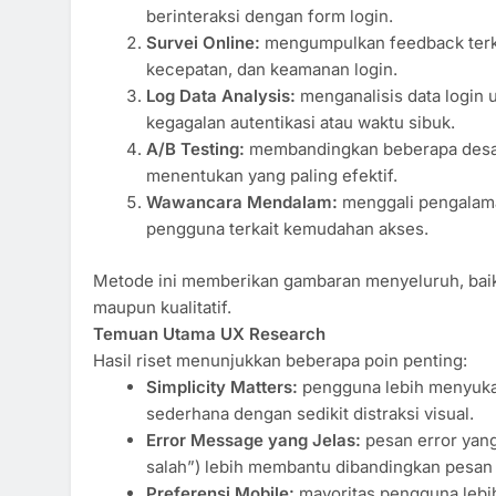
berinteraksi dengan form login.
Survei Online:
mengumpulkan feedback terk
kecepatan, dan keamanan login.
Log Data Analysis:
menganalisis data login
kegagalan autentikasi atau waktu sibuk.
A/B Testing:
membandingkan beberapa desai
menentukan yang paling efektif.
Wawancara Mendalam:
menggali pengalama
pengguna terkait kemudahan akses.
Metode ini memberikan gambaran menyeluruh, baik da
maupun kualitatif.
Temuan Utama UX Research
Hasil riset menunjukkan beberapa poin penting:
Simplicity Matters:
pengguna lebih menyukai
sederhana dengan sedikit distraksi visual.
Error Message yang Jelas:
pesan error yang
salah”) lebih membantu dibandingkan pesan 
Preferensi Mobile:
mayoritas pengguna lebih