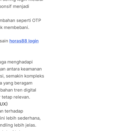
ponsif menjadi
ambahan seperti OTP
dak membebani.
esain
horas88 login
juga menghadapi
gan antara keamanan
si, semakin kompleks
a yang beragam
ubahan tren digital
 tetap relevan.
(UX)
an terhadap
ni lebih sederhana,
dling lebih jelas.