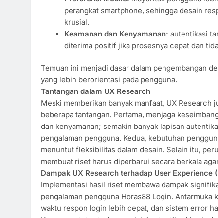
perangkat smartphone, sehingga desain res
krusial.
Keamanan dan Kenyamanan:
autentikasi t
diterima positif jika prosesnya cepat dan ti
Temuan ini menjadi dasar dalam pengembangan d
yang lebih berorientasi pada pengguna.
Tantangan dalam UX Research
Meski memberikan banyak manfaat, UX Research 
beberapa tantangan. Pertama, menjaga keseimban
dan kenyamanan; semakin banyak lapisan autentika
pengalaman pengguna. Kedua, kebutuhan penggun
menuntut fleksibilitas dalam desain. Selain itu, per
membuat riset harus diperbarui secara berkala agar
Dampak UX Research terhadap User Experience 
Implementasi hasil riset membawa dampak signifik
pengalaman pengguna Horas88 Login. Antarmuka ki
waktu respon login lebih cepat, dan sistem error han