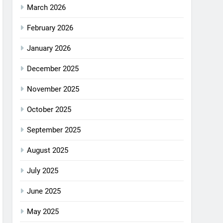
March 2026
February 2026
January 2026
December 2025
November 2025
October 2025
September 2025
August 2025
July 2025
June 2025
May 2025