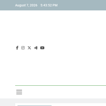
Skip
August 7, 2026
5:43:53 PM
to
content
Ome
Ciptakan