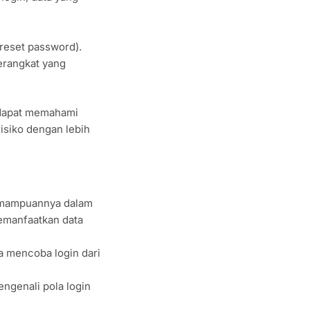
 reset password).
perangkat yang
apat memahami
isiko dengan lebih
kemampuannya dalam
emanfaatkan data
a mencoba login dari
genali pola login