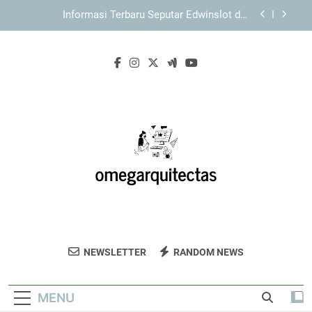
Skip
EDWINSLOT Login: Analisis Akses dari Sisi
to
Kecepatan dan Kemudahan
content
Login Edwinslot dan Panduan Memahami
Halaman Akses agar Lebih Aman dan Terarah
TIARA4D Login untuk Pengalaman Akses yang
Nyaman dan Terstruktur
Informasi Terbaru Seputar Edwinslot dan
Fungsinya dalam Ekosistem Digital
EDWINSLOT Login: Analisis Akses dari Sisi
Kecepatan dan Kemudahan
Login Edwinslot dan Panduan Memahami
Halaman Akses agar Lebih Aman dan Terarah
Omega
Ciptakan Hunian Impian Anda Dengan
NEWSLETTER
RANDOM NEWS
Arquitectas
Omega Arquitectas. Layanan Desain
Arsitektur Modern Yang Menyesuaikan
MENU
Dengan Kebutuhan Anda.