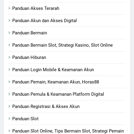
Panduan Akses Terarah
Panduan Akun dan Akses Digital
Panduan Bermain
Panduan Bermain Slot, Strategi Kasino, Slot Online
Panduan Hiburan
Panduan Login Mobile & Keamanan Akun
Panduan Pemain, Keamanan Akun, Horas88
Panduan Pemula & Keamanan Platform Digital
Panduan Registrasi & Akses Akun
Panduan Slot
Panduan Slot Online, Tips Bermain Slot, Strategi Pemain