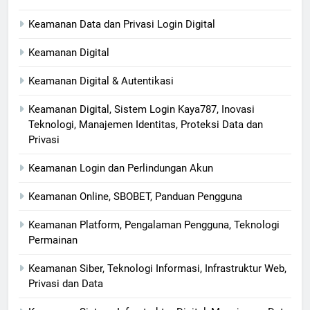
Keamanan Data dan Privasi Login Digital
Keamanan Digital
Keamanan Digital & Autentikasi
Keamanan Digital, Sistem Login Kaya787, Inovasi
Teknologi, Manajemen Identitas, Proteksi Data dan
Privasi
Keamanan Login dan Perlindungan Akun
Keamanan Online, SBOBET, Panduan Pengguna
Keamanan Platform, Pengalaman Pengguna, Teknologi
Permainan
Keamanan Siber, Teknologi Informasi, Infrastruktur Web,
Privasi dan Data