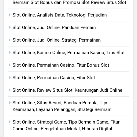
Bermain Slot Bonus dan Promosi Slot Review Situs Slot
Slot Online, Analisis Data, Teknologi Perjudian
Slot Online, Judi Online, Panduan Pemain
Slot Online, Judi Online, Strategi Permainan
Slot Online, Kasino Online, Permainan Kasino, Tips Slot
Slot Online, Permainan Casino, Fitur Bonus Slot
Slot Online, Permainan Casino, Fitur Slot
Slot Online, Review Situs Slot, Keuntungan Judi Online
Slot Online, Situs Resmi, Panduan Pemula, Tips
Keamanan, Layanan Pelanggan, Strategi Bermain
Slot Online, Strategi Game, Tips Bermain Game, Fitur
Game Online, Pengelolaan Modal, Hiburan Digital