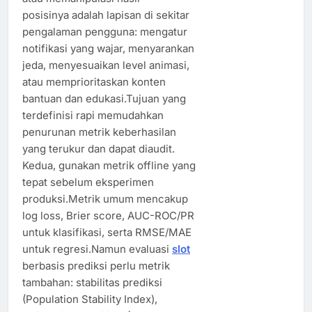
posisinya adalah lapisan di sekitar
pengalaman pengguna: mengatur
notifikasi yang wajar, menyarankan
jeda, menyesuaikan level animasi,
atau memprioritaskan konten
bantuan dan edukasi.Tujuan yang
terdefinisi rapi memudahkan
penurunan metrik keberhasilan
yang terukur dan dapat diaudit.
Kedua, gunakan metrik offline yang
tepat sebelum eksperimen
produksi.Metrik umum mencakup
log loss, Brier score, AUC-ROC/PR
untuk klasifikasi, serta RMSE/MAE
untuk regresi.Namun evaluasi
slot
berbasis prediksi perlu metrik
tambahan: stabilitas prediksi
(Population Stability Index),