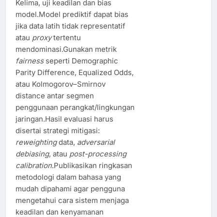
Kelima, uji keadilan dan bias
model.Model prediktif dapat bias
jika data latih tidak representatif
atau
proxy
tertentu
mendominasi.Gunakan metrik
fairness
seperti Demographic
Parity Difference, Equalized Odds,
atau Kolmogorov–Smirnov
distance antar segmen
penggunaan perangkat/lingkungan
jaringan.Hasil evaluasi harus
disertai strategi mitigasi:
reweighting
data,
adversarial
debiasing
, atau
post-processing
calibration
.Publikasikan ringkasan
metodologi dalam bahasa yang
mudah dipahami agar pengguna
mengetahui cara sistem menjaga
keadilan dan kenyamanan