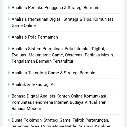
Analisis Perilaku Pengguna & Strategi Bermain
Analisis Permainan Digital, Strategi & Tips, Komunitas
Game Online
Analisis Pola Permainan
Analisis Sistem Permainan, Pola Interaksi Digital,
Evaluasi Mekanisme Game, Observasi Perilaku Mesin,
Pengalaman Bermain Terstruktur
Analisis Teknologi Game & Strategi Bermain
Analitik & Teknologi AI
Bahasa Digital Analisis Konten Online Komunikasi
Komunitas Fenomena Internet Budaya Virtual Tren
Bahasa Modern
Dunia Pokémon, Strategi Game, Taktik Pertarungan,
Serangan Area, Competitive Battle, Analisis Karakter,