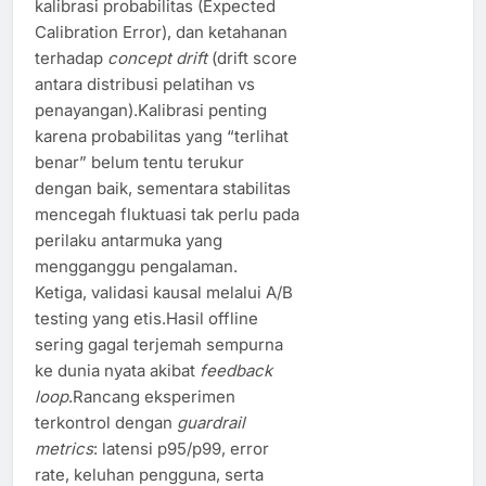
kalibrasi probabilitas (Expected
Calibration Error), dan ketahanan
terhadap
concept drift
(drift score
antara distribusi pelatihan vs
penayangan).Kalibrasi penting
karena probabilitas yang “terlihat
benar” belum tentu terukur
dengan baik, sementara stabilitas
mencegah fluktuasi tak perlu pada
perilaku antarmuka yang
mengganggu pengalaman.
Ketiga, validasi kausal melalui A/B
testing yang etis.Hasil offline
sering gagal terjemah sempurna
ke dunia nyata akibat
feedback
loop
.Rancang eksperimen
terkontrol dengan
guardrail
metrics
: latensi p95/p99, error
rate, keluhan pengguna, serta