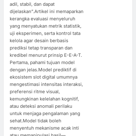
adil, stabil, dan dapat
dijelaskan”.Artikel ini memaparkan
kerangka evaluasi menyeluruh
yang menyatukan metrik statistik,
uji eksperimen, serta kontrol tata
kelola agar desain berbasis
prediksi tetap transparan dan
kredibel menurut prinsip E-E-A-T.
Pertama, pahami tujuan model
dengan jelas.Model prediktif di
ekosistem slot digital umumnya
mengestimasi intensitas interaksi,
preferensi ritme visual,
kemungkinan kelelahan kognitif,
atau deteksi anomali perilaku
untuk menjaga pengalaman yang
sehat.Model tidak boleh
menyentuh mekanisme acak inti
atau memanipulasi hasil—