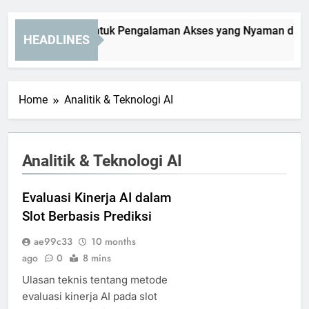
ARA4D Login untuk Pengalaman Akses yang Nyaman dan Ters
HEADLINES
Weeks Ago
Home
Analitik & Teknologi AI
Analitik & Teknologi AI
Evaluasi Kinerja AI dalam
Slot Berbasis Prediksi
ae99c33
10 months
ago
0
8 mins
Ulasan teknis tentang metode
evaluasi kinerja AI pada slot