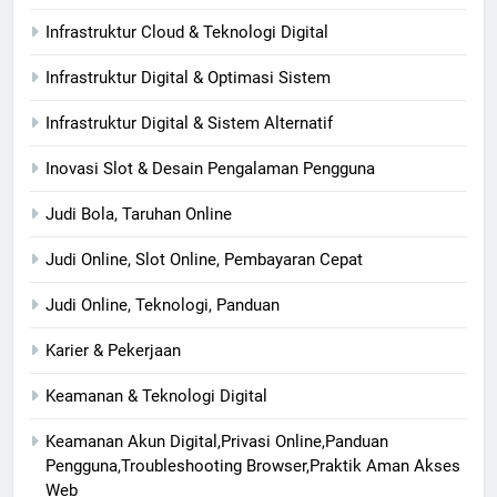
Infrastruktur Cloud & Teknologi Digital
Infrastruktur Digital & Optimasi Sistem
Infrastruktur Digital & Sistem Alternatif
Inovasi Slot & Desain Pengalaman Pengguna
Judi Bola, Taruhan Online
Judi Online, Slot Online, Pembayaran Cepat
Judi Online, Teknologi, Panduan
Karier & Pekerjaan
Keamanan & Teknologi Digital
Keamanan Akun Digital,Privasi Online,Panduan
Pengguna,Troubleshooting Browser,Praktik Aman Akses
Web