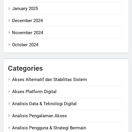
January 2025
December 2024
November 2024
October 2024
Categories
Akses Alternatif dan Stabilitas Sistem
Akses Platform Digital
Analisis Data & Teknologi Digital
Analisis Pengalaman Akses
Analisis Pengguna & Strategi Bermain