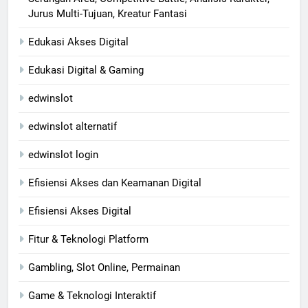
Jurus Multi-Tujuan, Kreatur Fantasi
Edukasi Akses Digital
Edukasi Digital & Gaming
edwinslot
edwinslot alternatif
edwinslot login
Efisiensi Akses dan Keamanan Digital
Efisiensi Akses Digital
Fitur & Teknologi Platform
Gambling, Slot Online, Permainan
Game & Teknologi Interaktif