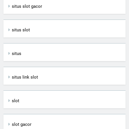
situs slot gacor
situs slot
situs
situs link slot
slot
slot gacor