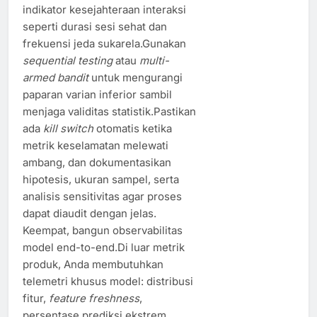
indikator kesejahteraan interaksi
seperti durasi sesi sehat dan
frekuensi jeda sukarela.Gunakan
sequential testing
atau
multi-
armed bandit
untuk mengurangi
paparan varian inferior sambil
menjaga validitas statistik.Pastikan
ada
kill switch
otomatis ketika
metrik keselamatan melewati
ambang, dan dokumentasikan
hipotesis, ukuran sampel, serta
analisis sensitivitas agar proses
dapat diaudit dengan jelas.
Keempat, bangun observabilitas
model end-to-end.Di luar metrik
produk, Anda membutuhkan
telemetri khusus model: distribusi
fitur,
feature freshness
,
persentase prediksi ekstrem,