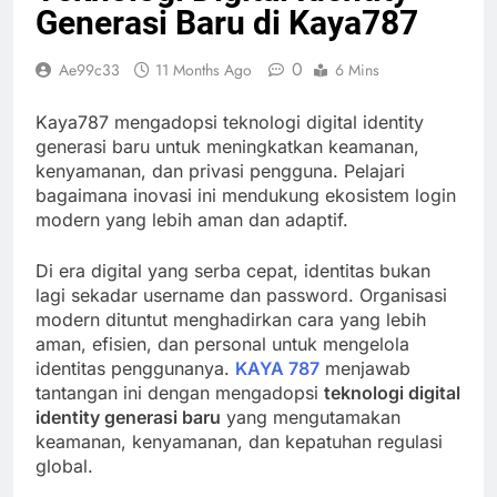
Generasi Baru di Kaya787
0
Ae99c33
11 Months Ago
6 Mins
Kaya787 mengadopsi teknologi digital identity
generasi baru untuk meningkatkan keamanan,
kenyamanan, dan privasi pengguna. Pelajari
bagaimana inovasi ini mendukung ekosistem login
modern yang lebih aman dan adaptif.
Di era digital yang serba cepat, identitas bukan
lagi sekadar username dan password. Organisasi
modern dituntut menghadirkan cara yang lebih
aman, efisien, dan personal untuk mengelola
identitas penggunanya.
KAYA 787
menjawab
tantangan ini dengan mengadopsi
teknologi digital
identity generasi baru
yang mengutamakan
keamanan, kenyamanan, dan kepatuhan regulasi
global.