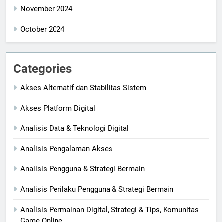
November 2024
October 2024
Categories
Akses Alternatif dan Stabilitas Sistem
Akses Platform Digital
Analisis Data & Teknologi Digital
Analisis Pengalaman Akses
Analisis Pengguna & Strategi Bermain
Analisis Perilaku Pengguna & Strategi Bermain
Analisis Permainan Digital, Strategi & Tips, Komunitas
Game Online