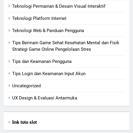
Teknologi Permainan & Desain Visual Interaktif
Teknologi Platform Internet
Teknologi Web & Panduan Pengguna
Tips Bermain Game Sehat Kesehatan Mental dan Fisik
Strategi Game Online Pengelolaan Stres
Tips dan Keamanan Pengguna
Tips Login dan Keamanan Input Akun
Uncategorized
UX Design & Evaluasi Antarmuka
link toto slot