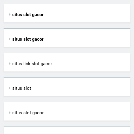
situs slot gacor
situs slot gacor
situs link slot gacor
situs slot
situs slot gacor