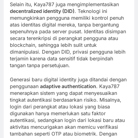
Selain itu, Kaya787 juga mengimplementasikan
decentralized identity (DID)
. Teknologi ini
memungkinkan pengguna memiliki kontrol penuh
atas identitas digital mereka, tanpa bergantung
sepenuhnya pada server pusat. Identitas disimpan
secara terenkripsi di perangkat pengguna atau
blockchain, sehingga lebih sulit untuk
dimanipulasi. Dengan DID, privasi pengguna lebih
terjamin karena data sensitif tidak berpindah
tangan tanpa persetujuan.
Generasi baru digital identity juga ditandai dengan
penggunaan
adaptive authentication
. Kaya787
menerapkan sistem yang dapat menyesuaikan
tingkat autentikasi berdasarkan risiko. Misalnya,
login dari perangkat atau lokasi yang biasa
digunakan hanya memerlukan satu faktor
autentikasi, sedangkan login dari lokasi baru atau
aktivitas mencurigakan akan memicu verifikasi
tambahan seperti OTP atau biometrik. Dengan