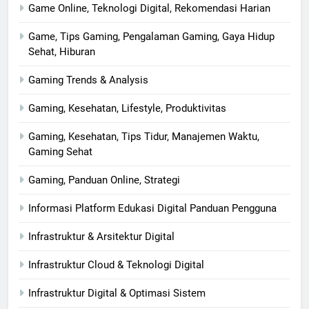
Game Online, Teknologi Digital, Rekomendasi Harian
Game, Tips Gaming, Pengalaman Gaming, Gaya Hidup
Sehat, Hiburan
Gaming Trends & Analysis
Gaming, Kesehatan, Lifestyle, Produktivitas
Gaming, Kesehatan, Tips Tidur, Manajemen Waktu,
Gaming Sehat
Gaming, Panduan Online, Strategi
Informasi Platform Edukasi Digital Panduan Pengguna
Infrastruktur & Arsitektur Digital
Infrastruktur Cloud & Teknologi Digital
Infrastruktur Digital & Optimasi Sistem