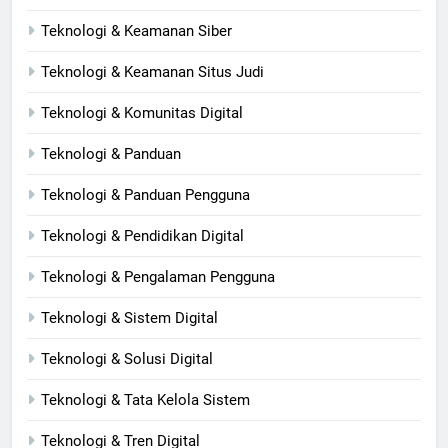
Teknologi & Keamanan Siber
Teknologi & Keamanan Situs Judi
Teknologi & Komunitas Digital
Teknologi & Panduan
Teknologi & Panduan Pengguna
Teknologi & Pendidikan Digital
Teknologi & Pengalaman Pengguna
Teknologi & Sistem Digital
Teknologi & Solusi Digital
Teknologi & Tata Kelola Sistem
Teknologi & Tren Digital