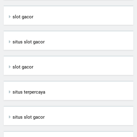
slot gacor
situs slot gacor
slot gacor
situs terpercaya
situs slot gacor