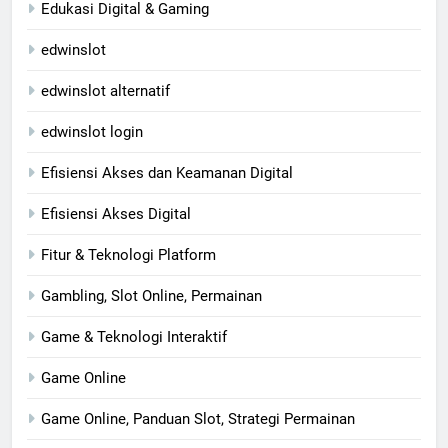
Edukasi Digital & Gaming
edwinslot
edwinslot alternatif
edwinslot login
Efisiensi Akses dan Keamanan Digital
Efisiensi Akses Digital
Fitur & Teknologi Platform
Gambling, Slot Online, Permainan
Game & Teknologi Interaktif
Game Online
Game Online, Panduan Slot, Strategi Permainan