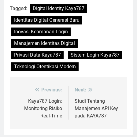
Tagged:
Digital Identity Kaya787
Identitas Digital Generasi Baru
Inovasi Keamanan Login
Manajemen Identitas Digital
Privasi Data Kaya787
Sistem Login Kaya787
Teknologi Otentikasi Modern
Previous:
Next:
Post
navigation
Kaya787 Login:
Studi Tentang
Monitoring Risiko
Manajemen API Key
Real-Time
pada KAYA787