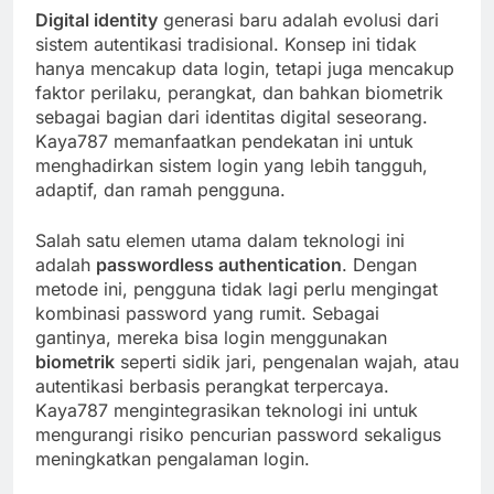
Digital identity
generasi baru adalah evolusi dari
sistem autentikasi tradisional. Konsep ini tidak
hanya mencakup data login, tetapi juga mencakup
faktor perilaku, perangkat, dan bahkan biometrik
sebagai bagian dari identitas digital seseorang.
Kaya787 memanfaatkan pendekatan ini untuk
menghadirkan sistem login yang lebih tangguh,
adaptif, dan ramah pengguna.
Salah satu elemen utama dalam teknologi ini
adalah
passwordless authentication
. Dengan
metode ini, pengguna tidak lagi perlu mengingat
kombinasi password yang rumit. Sebagai
gantinya, mereka bisa login menggunakan
biometrik
seperti sidik jari, pengenalan wajah, atau
autentikasi berbasis perangkat terpercaya.
Kaya787 mengintegrasikan teknologi ini untuk
mengurangi risiko pencurian password sekaligus
meningkatkan pengalaman login.