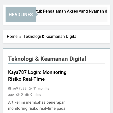
ARA4D Login untuk Pengalaman Akses yang Nyaman dan Ters
HEADLINES
Weeks Ago
Home
Teknologi & Keamanan Digital
Teknologi & Keamanan Digital
Kaya787 Login: Monitoring
Risiko Real-Time
ae99c33
11 months
ago
0
6 mins
Artikel ini membahas penerapan
monitoring risiko real-time pada