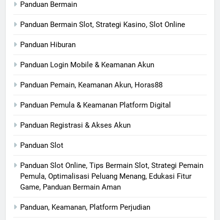
Panduan Bermain
Panduan Bermain Slot, Strategi Kasino, Slot Online
Panduan Hiburan
Panduan Login Mobile & Keamanan Akun
Panduan Pemain, Keamanan Akun, Horas88
Panduan Pemula & Keamanan Platform Digital
Panduan Registrasi & Akses Akun
Panduan Slot
Panduan Slot Online, Tips Bermain Slot, Strategi Pemain
Pemula, Optimalisasi Peluang Menang, Edukasi Fitur
Game, Panduan Bermain Aman
Panduan, Keamanan, Platform Perjudian