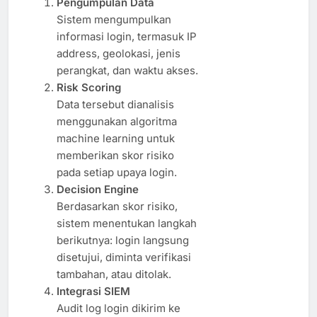
Pengumpulan Data
Sistem mengumpulkan
informasi login, termasuk IP
address, geolokasi, jenis
perangkat, dan waktu akses.
Risk Scoring
Data tersebut dianalisis
menggunakan algoritma
machine learning untuk
memberikan skor risiko
pada setiap upaya login.
Decision Engine
Berdasarkan skor risiko,
sistem menentukan langkah
berikutnya: login langsung
disetujui, diminta verifikasi
tambahan, atau ditolak.
Integrasi SIEM
Audit log login dikirim ke