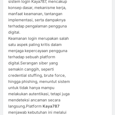
sistem login Kaya787, mencakup
konsep dasar, mekanisme kerja,
manfaat keamanan, tantangan
implementasi, serta dampaknya
terhadap pengalaman pengguna
digital.
Keamanan login merupakan salah
satu aspek paling kritis dalam
menjaga kepercayaan pengguna
terhadap sebuah platform
digital.Serangan siber yang
semakin canggih, seperti
credential stuffing, brute force,
hingga phishing, menuntut sistem
untuk tidak hanya mampu
melakukan autentikasi, tetapi juga
mendeteksi ancaman secara
langsung.Platform
Kaya787
menjawab kebutuhan ini melalui