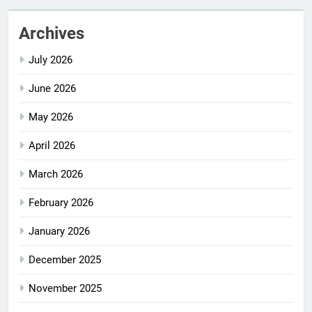
Archives
July 2026
June 2026
May 2026
April 2026
March 2026
February 2026
January 2026
December 2025
November 2025