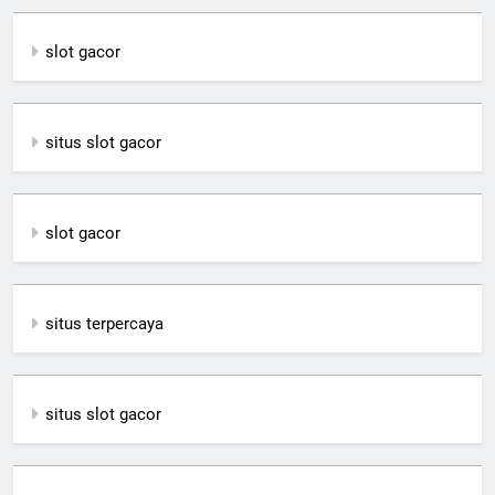
slot gacor
situs slot gacor
slot gacor
situs terpercaya
situs slot gacor