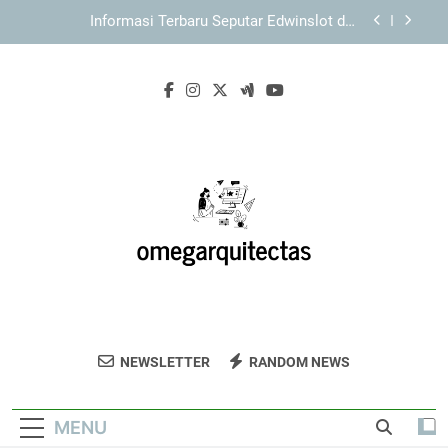
Skip
EDWINSLOT Login: Analisis Akses dari Sisi
to
Kecepatan dan Kemudahan
content
Login Edwinslot dan Panduan Memahami
Halaman Akses agar Lebih Aman dan Terarah
TIARA4D Login untuk Pengalaman Akses yang
Nyaman dan Terstruktur
Informasi Terbaru Seputar Edwinslot dan
Fungsinya dalam Ekosistem Digital
EDWINSLOT Login: Analisis Akses dari Sisi
Kecepatan dan Kemudahan
Login Edwinslot dan Panduan Memahami
Halaman Akses agar Lebih Aman dan Terarah
Omega
Ciptakan Hunian Impian Anda Dengan
NEWSLETTER
RANDOM NEWS
Arquitectas
Omega Arquitectas. Layanan Desain
Arsitektur Modern Yang Menyesuaikan
MENU
Dengan Kebutuhan Anda.