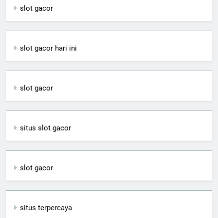
slot gacor
slot gacor hari ini
slot gacor
situs slot gacor
slot gacor
situs terpercaya