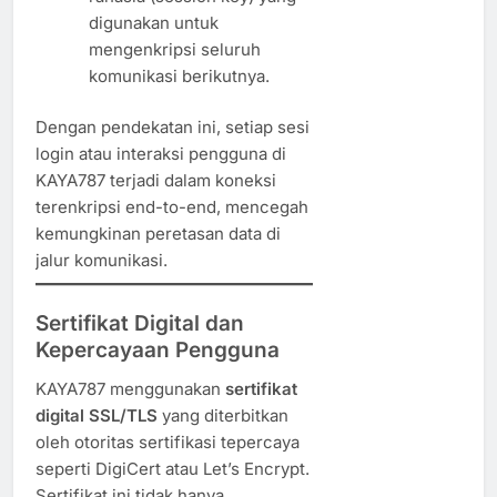
digunakan untuk
mengenkripsi seluruh
komunikasi berikutnya.
Dengan pendekatan ini, setiap sesi
login atau interaksi pengguna di
KAYA787 terjadi dalam koneksi
terenkripsi end-to-end, mencegah
kemungkinan peretasan data di
jalur komunikasi.
Sertifikat Digital dan
Kepercayaan Pengguna
KAYA787 menggunakan
sertifikat
digital SSL/TLS
yang diterbitkan
oleh otoritas sertifikasi tepercaya
seperti DigiCert atau Let’s Encrypt.
Sertifikat ini tidak hanya