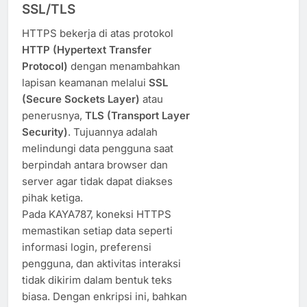
SSL/TLS
HTTPS bekerja di atas protokol
HTTP (Hypertext Transfer
Protocol)
dengan menambahkan
lapisan keamanan melalui
SSL
(Secure Sockets Layer)
atau
penerusnya,
TLS (Transport Layer
Security)
. Tujuannya adalah
melindungi data pengguna saat
berpindah antara browser dan
server agar tidak dapat diakses
pihak ketiga.
Pada KAYA787, koneksi HTTPS
memastikan setiap data seperti
informasi login, preferensi
pengguna, dan aktivitas interaksi
tidak dikirim dalam bentuk teks
biasa. Dengan enkripsi ini, bahkan