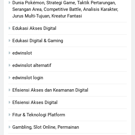
Dunia Pokémon, Strategi Game, Taktik Pertarungan,
Serangan Area, Competitive Battle, Analisis Karakter,
Jurus Multi-Tujuan, Kreatur Fantasi
Edukasi Akses Digital
Edukasi Digital & Gaming
edwinslot
edwinslot alternatif
edwinslot login
Efisiensi Akses dan Keamanan Digital
Efisiensi Akses Digital
Fitur & Teknologi Platform
Gambling, Slot Online, Permainan