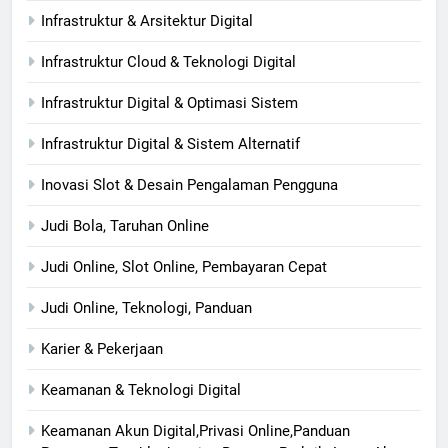
Infrastruktur & Arsitektur Digital
Infrastruktur Cloud & Teknologi Digital
Infrastruktur Digital & Optimasi Sistem
Infrastruktur Digital & Sistem Alternatif
Inovasi Slot & Desain Pengalaman Pengguna
Judi Bola, Taruhan Online
Judi Online, Slot Online, Pembayaran Cepat
Judi Online, Teknologi, Panduan
Karier & Pekerjaan
Keamanan & Teknologi Digital
Keamanan Akun Digital,Privasi Online,Panduan