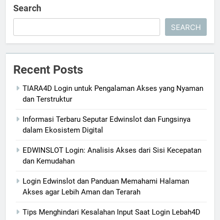
Search
SEARCH
Recent Posts
TIARA4D Login untuk Pengalaman Akses yang Nyaman
dan Terstruktur
Informasi Terbaru Seputar Edwinslot dan Fungsinya
dalam Ekosistem Digital
EDWINSLOT Login: Analisis Akses dari Sisi Kecepatan
dan Kemudahan
Login Edwinslot dan Panduan Memahami Halaman
Akses agar Lebih Aman dan Terarah
Tips Menghindari Kesalahan Input Saat Login Lebah4D