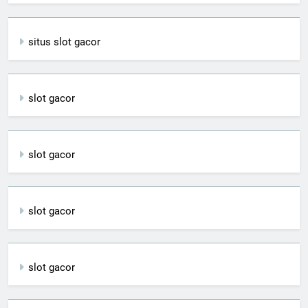
situs slot gacor
slot gacor
slot gacor
slot gacor
slot gacor