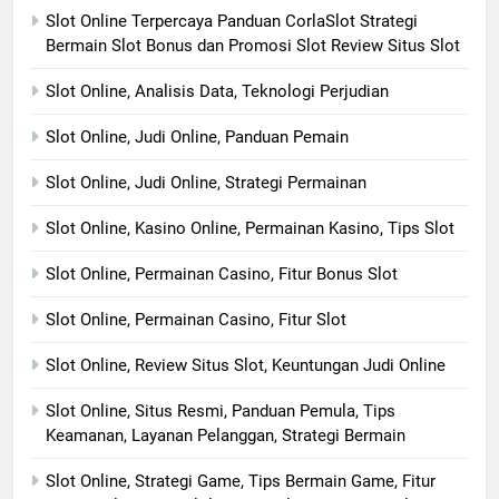
Slot Online Terpercaya Panduan CorlaSlot Strategi
Bermain Slot Bonus dan Promosi Slot Review Situs Slot
Slot Online, Analisis Data, Teknologi Perjudian
Slot Online, Judi Online, Panduan Pemain
Slot Online, Judi Online, Strategi Permainan
Slot Online, Kasino Online, Permainan Kasino, Tips Slot
Slot Online, Permainan Casino, Fitur Bonus Slot
Slot Online, Permainan Casino, Fitur Slot
Slot Online, Review Situs Slot, Keuntungan Judi Online
Slot Online, Situs Resmi, Panduan Pemula, Tips
Keamanan, Layanan Pelanggan, Strategi Bermain
Slot Online, Strategi Game, Tips Bermain Game, Fitur