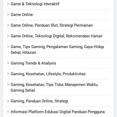
Game & Teknologi Interaktif
Game Online
Game Online, Panduan Slot, Strategi Permainan
Game Online, Teknologi Digital, Rekomendasi Harian
Game, Tips Gaming, Pengalaman Gaming, Gaya Hidup
Sehat, Hiburan
Gaming Trends & Analysis
Gaming, Kesehatan, Lifestyle, Produktivitas
Gaming, Kesehatan, Tips Tidur, Manajemen Waktu,
Gaming Sehat
Gaming, Panduan Online, Strategi
Informasi Platform Edukasi Digital Panduan Pengguna