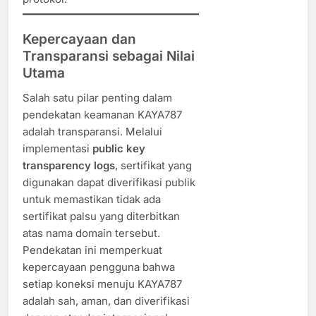
Kepercayaan dan
Transparansi sebagai Nilai
Utama
Salah satu pilar penting dalam
pendekatan keamanan KAYA787
adalah transparansi. Melalui
implementasi
public key
transparency logs
, sertifikat yang
digunakan dapat diverifikasi publik
untuk memastikan tidak ada
sertifikat palsu yang diterbitkan
atas nama domain tersebut.
Pendekatan ini memperkuat
kepercayaan pengguna bahwa
setiap koneksi menuju KAYA787
adalah sah, aman, dan diverifikasi