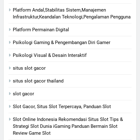
Platform Andal,Stabilitas Sistem,Manajemen
Infrastruktur,Keandalan Teknologi,Pengalaman Pengguna
Platform Permainan Digital
Psikologi Gaming & Pengembangan Diri Gamer
Psikologi Visual & Desain Interaktif
situs slot gacor
situs slot gacor thailand
slot gacor
Slot Gacor, Situs Slot Terpercaya, Panduan Slot
Slot Online Indonesia Rekomendasi Situs Slot Tips &
Strategi Slot Dunia iGaming Panduan Bermain Slot
Review Game Slot