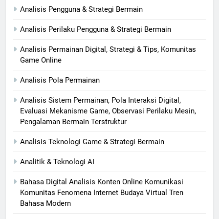
Analisis Pengguna & Strategi Bermain
Analisis Perilaku Pengguna & Strategi Bermain
Analisis Permainan Digital, Strategi & Tips, Komunitas
Game Online
Analisis Pola Permainan
Analisis Sistem Permainan, Pola Interaksi Digital,
Evaluasi Mekanisme Game, Observasi Perilaku Mesin,
Pengalaman Bermain Terstruktur
Analisis Teknologi Game & Strategi Bermain
Analitik & Teknologi AI
Bahasa Digital Analisis Konten Online Komunikasi
Komunitas Fenomena Internet Budaya Virtual Tren
Bahasa Modern