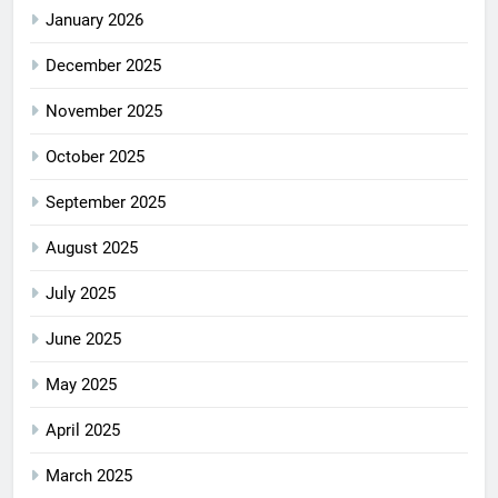
January 2026
December 2025
November 2025
October 2025
September 2025
August 2025
July 2025
June 2025
May 2025
April 2025
March 2025