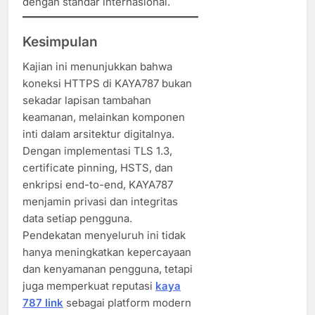
dengan standar internasional.
Kesimpulan
Kajian ini menunjukkan bahwa
koneksi HTTPS di KAYA787 bukan
sekadar lapisan tambahan
keamanan, melainkan komponen
inti dalam arsitektur digitalnya.
Dengan implementasi TLS 1.3,
certificate pinning, HSTS, dan
enkripsi end-to-end, KAYA787
menjamin privasi dan integritas
data setiap pengguna.
Pendekatan menyeluruh ini tidak
hanya meningkatkan kepercayaan
dan kenyamanan pengguna, tetapi
juga memperkuat reputasi
kaya
787 link
sebagai platform modern