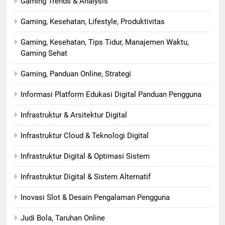
Gaming Trends & Analysis
Gaming, Kesehatan, Lifestyle, Produktivitas
Gaming, Kesehatan, Tips Tidur, Manajemen Waktu,
Gaming Sehat
Gaming, Panduan Online, Strategi
Informasi Platform Edukasi Digital Panduan Pengguna
Infrastruktur & Arsitektur Digital
Infrastruktur Cloud & Teknologi Digital
Infrastruktur Digital & Optimasi Sistem
Infrastruktur Digital & Sistem Alternatif
Inovasi Slot & Desain Pengalaman Pengguna
Judi Bola, Taruhan Online