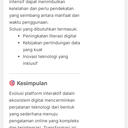
intensif dapat menimbulkan
kelelahan dan perlu pendekatan
yang seimbang antara manfaat dan
waktu penggunaan.
Solusi yang dibutuhkan termasuk:
Peningkatan literasi digital
Kebijakan perlindungan data
yang kuat
Inovasi teknologi yang
inklusif
Kesimpulan
Evolusi platform interaktif dalam
ekosistem digital mencerminkan
perjalanan teknologi dari bentuk
yang sederhana menuju
pengalaman online yang kompleks
dan terintegrasi. Transformasi ini