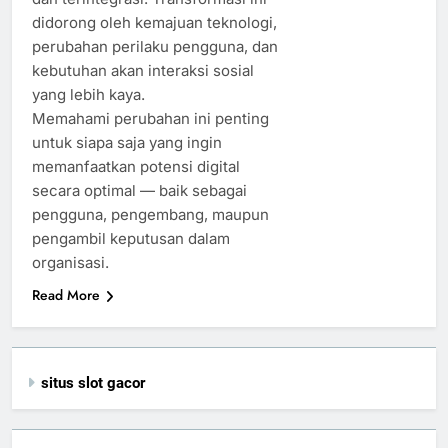
didorong oleh kemajuan teknologi,
perubahan perilaku pengguna, dan
kebutuhan akan interaksi sosial
yang lebih kaya.
Memahami perubahan ini penting
untuk siapa saja yang ingin
memanfaatkan potensi digital
secara optimal — baik sebagai
pengguna, pengembang, maupun
pengambil keputusan dalam
organisasi.
Read More
situs slot gacor