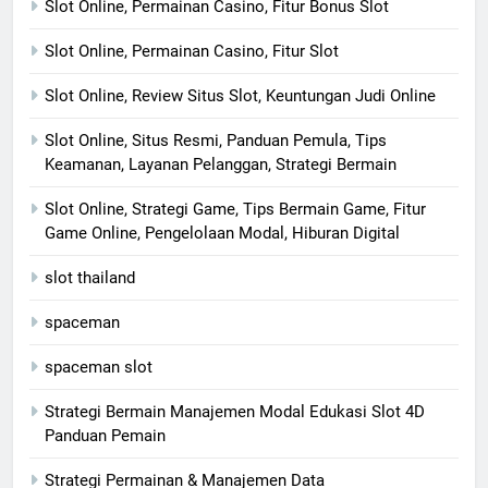
Slot Online, Permainan Casino, Fitur Bonus Slot
Slot Online, Permainan Casino, Fitur Slot
Slot Online, Review Situs Slot, Keuntungan Judi Online
Slot Online, Situs Resmi, Panduan Pemula, Tips
Keamanan, Layanan Pelanggan, Strategi Bermain
Slot Online, Strategi Game, Tips Bermain Game, Fitur
Game Online, Pengelolaan Modal, Hiburan Digital
slot thailand
spaceman
spaceman slot
Strategi Bermain Manajemen Modal Edukasi Slot 4D
Panduan Pemain
Strategi Permainan & Manajemen Data