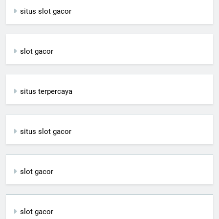
situs slot gacor
slot gacor
situs terpercaya
situs slot gacor
slot gacor
slot gacor