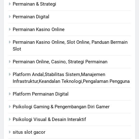
Permainan & Strategi
Permainan Digital
Permainan Kasino Online
Permainan Kasino Online, Slot Online, Panduan Bermain
Slot
Permainan Online, Casino, Strategi Permainan
Platform Andal,Stabilitas Sistem,Manajemen
Infrastruktur,Keandalan Teknologi,Pengalaman Pengguna
Platform Permainan Digital
Psikologi Gaming & Pengembangan Diri Gamer
Psikologi Visual & Desain Interaktif
situs slot gacor