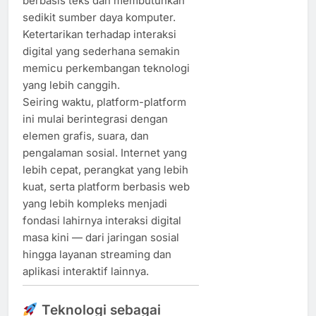
berbasis teks dan membutuhkan
sedikit sumber daya komputer.
Ketertarikan terhadap interaksi
digital yang sederhana semakin
memicu perkembangan teknologi
yang lebih canggih.
Seiring waktu, platform-platform
ini mulai berintegrasi dengan
elemen grafis, suara, dan
pengalaman sosial. Internet yang
lebih cepat, perangkat yang lebih
kuat, serta platform berbasis web
yang lebih kompleks menjadi
fondasi lahirnya interaksi digital
masa kini — dari jaringan sosial
hingga layanan streaming dan
aplikasi interaktif lainnya.
Teknologi sebagai