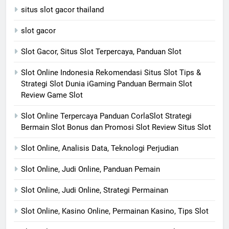
situs slot gacor thailand
slot gacor
Slot Gacor, Situs Slot Terpercaya, Panduan Slot
Slot Online Indonesia Rekomendasi Situs Slot Tips &
Strategi Slot Dunia iGaming Panduan Bermain Slot
Review Game Slot
Slot Online Terpercaya Panduan CorlaSlot Strategi
Bermain Slot Bonus dan Promosi Slot Review Situs Slot
Slot Online, Analisis Data, Teknologi Perjudian
Slot Online, Judi Online, Panduan Pemain
Slot Online, Judi Online, Strategi Permainan
Slot Online, Kasino Online, Permainan Kasino, Tips Slot