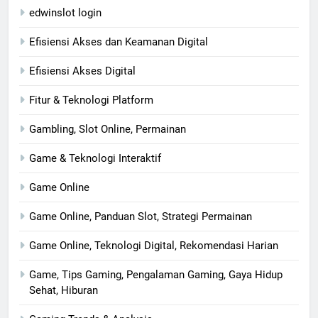
edwinslot login
Efisiensi Akses dan Keamanan Digital
Efisiensi Akses Digital
Fitur & Teknologi Platform
Gambling, Slot Online, Permainan
Game & Teknologi Interaktif
Game Online
Game Online, Panduan Slot, Strategi Permainan
Game Online, Teknologi Digital, Rekomendasi Harian
Game, Tips Gaming, Pengalaman Gaming, Gaya Hidup
Sehat, Hiburan