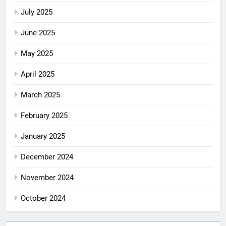
July 2025
June 2025
May 2025
April 2025
March 2025
February 2025
January 2025
December 2024
November 2024
October 2024