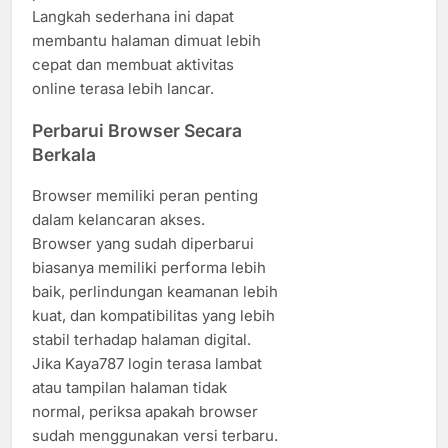
Langkah sederhana ini dapat
membantu halaman dimuat lebih
cepat dan membuat aktivitas
online terasa lebih lancar.
Perbarui Browser Secara
Berkala
Browser memiliki peran penting
dalam kelancaran akses.
Browser yang sudah diperbarui
biasanya memiliki performa lebih
baik, perlindungan keamanan lebih
kuat, dan kompatibilitas yang lebih
stabil terhadap halaman digital.
Jika Kaya787 login terasa lambat
atau tampilan halaman tidak
normal, periksa apakah browser
sudah menggunakan versi terbaru.