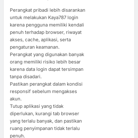
Perangkat pribadi lebih disarankan
untuk melakukan Kaya787 login
karena pengguna memiliki kendali
penuh terhadap browser, riwayat
akses, cache, aplikasi, serta
pengaturan keamanan.
Perangkat yang digunakan banyak
orang memiliki risiko lebih besar
karena data login dapat tersimpan
tanpa disadari.
Pastikan perangkat dalam kondisi
responsif sebelum mengakses
akun.
Tutup aplikasi yang tidak
diperlukan, kurangi tab browser
yang terlalu banyak, dan pastikan
ruang penyimpanan tidak terlalu
penuh.