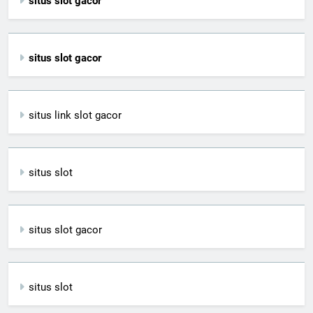
situs slot gacor
situs slot gacor
situs link slot gacor
situs slot
situs slot gacor
situs slot