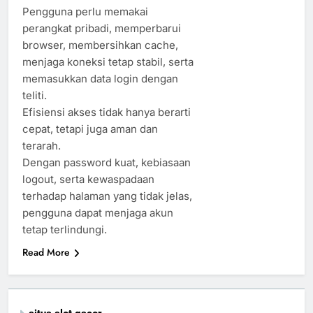
Pengguna perlu memakai
perangkat pribadi, memperbarui
browser, membersihkan cache,
menjaga koneksi tetap stabil, serta
memasukkan data login dengan
teliti.
Efisiensi akses tidak hanya berarti
cepat, tetapi juga aman dan
terarah.
Dengan password kuat, kebiasaan
logout, serta kewaspadaan
terhadap halaman yang tidak jelas,
pengguna dapat menjaga akun
tetap terlindungi.
Read More