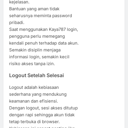
kejelasan.
Bantuan yang aman tidak
seharusnya meminta password
pribadi.
Saat menggunakan Kaya787 login,
pengguna perlu memegang
kendali penuh terhadap data akun.
Semakin disiplin menjaga
informasi login, semakin kecil
risiko akses tanpa izin.
Logout Setelah Selesai
Logout adalah kebiasaan
sederhana yang mendukung
keamanan dan efisiensi.
Dengan logout, sesi akses ditutup
dengan rapi sehingga akun tidak
tetap terbuka di browser.