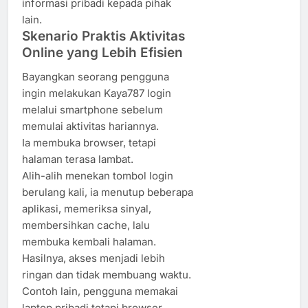
informasi pribadi kepada pihak
lain.
Skenario Praktis Aktivitas
Online yang Lebih Efisien
Bayangkan seorang pengguna
ingin melakukan Kaya787 login
melalui smartphone sebelum
memulai aktivitas hariannya.
Ia membuka browser, tetapi
halaman terasa lambat.
Alih-alih menekan tombol login
berulang kali, ia menutup beberapa
aplikasi, memeriksa sinyal,
membersihkan cache, lalu
membuka kembali halaman.
Hasilnya, akses menjadi lebih
ringan dan tidak membuang waktu.
Contoh lain, pengguna memakai
laptop pribadi tetapi browser