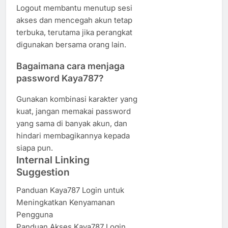
Logout membantu menutup sesi
akses dan mencegah akun tetap
terbuka, terutama jika perangkat
digunakan bersama orang lain.
Bagaimana cara menjaga
password Kaya787?
Gunakan kombinasi karakter yang
kuat, jangan memakai password
yang sama di banyak akun, dan
hindari membagikannya kepada
siapa pun.
Internal Linking
Suggestion
Panduan Kaya787 Login untuk
Meningkatkan Kenyamanan
Pengguna
Panduan Akses Kaya787 Login