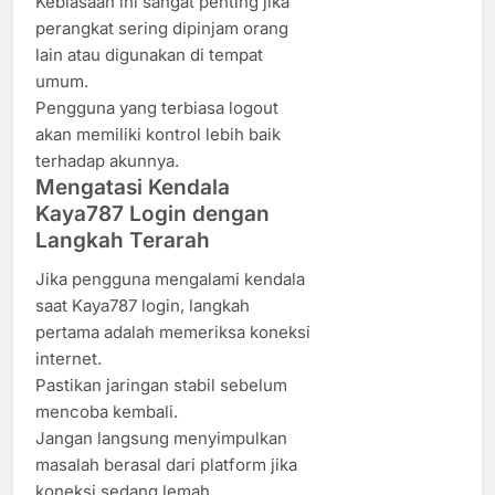
Kebiasaan ini sangat penting jika
perangkat sering dipinjam orang
lain atau digunakan di tempat
umum.
Pengguna yang terbiasa logout
akan memiliki kontrol lebih baik
terhadap akunnya.
Mengatasi Kendala
Kaya787 Login dengan
Langkah Terarah
Jika pengguna mengalami kendala
saat Kaya787 login, langkah
pertama adalah memeriksa koneksi
internet.
Pastikan jaringan stabil sebelum
mencoba kembali.
Jangan langsung menyimpulkan
masalah berasal dari platform jika
koneksi sedang lemah.