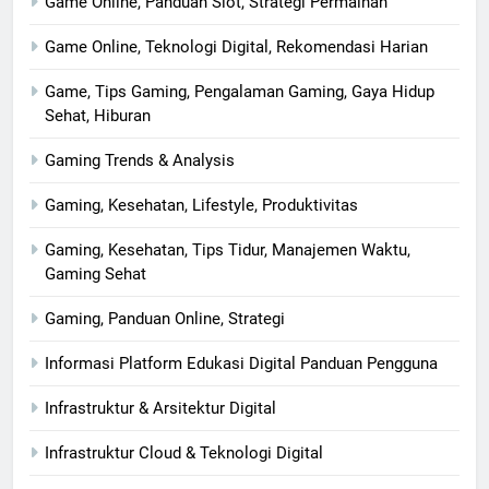
Game Online, Panduan Slot, Strategi Permainan
Game Online, Teknologi Digital, Rekomendasi Harian
Game, Tips Gaming, Pengalaman Gaming, Gaya Hidup
Sehat, Hiburan
Gaming Trends & Analysis
Gaming, Kesehatan, Lifestyle, Produktivitas
Gaming, Kesehatan, Tips Tidur, Manajemen Waktu,
Gaming Sehat
Gaming, Panduan Online, Strategi
Informasi Platform Edukasi Digital Panduan Pengguna
Infrastruktur & Arsitektur Digital
Infrastruktur Cloud & Teknologi Digital