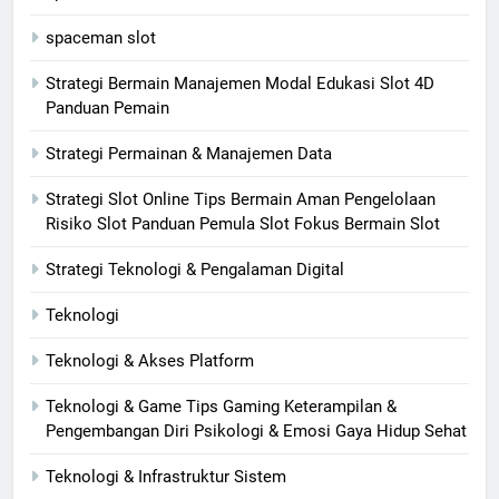
spaceman slot
Strategi Bermain Manajemen Modal Edukasi Slot 4D
Panduan Pemain
Strategi Permainan & Manajemen Data
Strategi Slot Online Tips Bermain Aman Pengelolaan
Risiko Slot Panduan Pemula Slot Fokus Bermain Slot
Strategi Teknologi & Pengalaman Digital
Teknologi
Teknologi & Akses Platform
Teknologi & Game Tips Gaming Keterampilan &
Pengembangan Diri Psikologi & Emosi Gaya Hidup Sehat
Teknologi & Infrastruktur Sistem