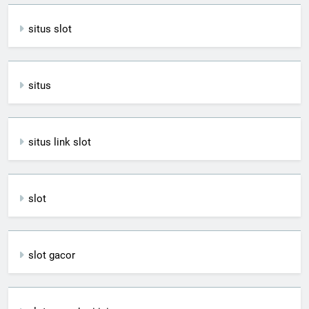
situs slot
situs
situs link slot
slot
slot gacor