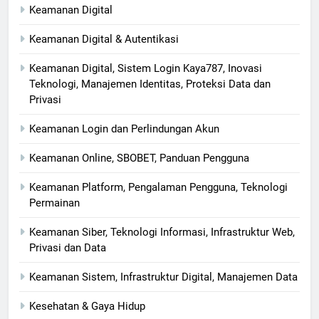
Keamanan Digital
Keamanan Digital & Autentikasi
Keamanan Digital, Sistem Login Kaya787, Inovasi
Teknologi, Manajemen Identitas, Proteksi Data dan
Privasi
Keamanan Login dan Perlindungan Akun
Keamanan Online, SBOBET, Panduan Pengguna
Keamanan Platform, Pengalaman Pengguna, Teknologi
Permainan
Keamanan Siber, Teknologi Informasi, Infrastruktur Web,
Privasi dan Data
Keamanan Sistem, Infrastruktur Digital, Manajemen Data
Kesehatan & Gaya Hidup