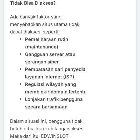
Tidak Bisa Diakses?
Ada banyak faktor yang
menyebabkan situs utama tidak
dapat diakses, seperti:
Pemeliharaan rutin
(maintenance)
Gangguan server atau
serangan siber
Pembatasan dari penyedia
layanan internet (ISP)
Regulasi wilayah yang
memblokir domain tertentu
Lonjakan trafik pengguna
secara bersamaan
Dalam situasi ini, pengguna tidak
boleh dibiarkan kehilangan akses.
Maka dari itu, EDWINSLOT