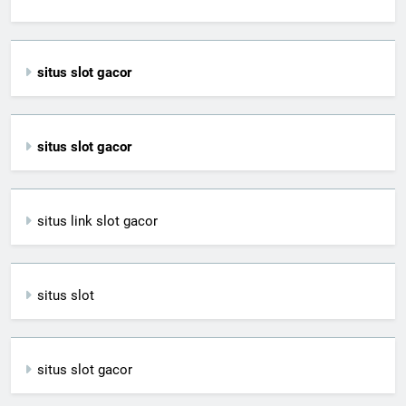
situs slot gacor
situs slot gacor
situs link slot gacor
situs slot
situs slot gacor