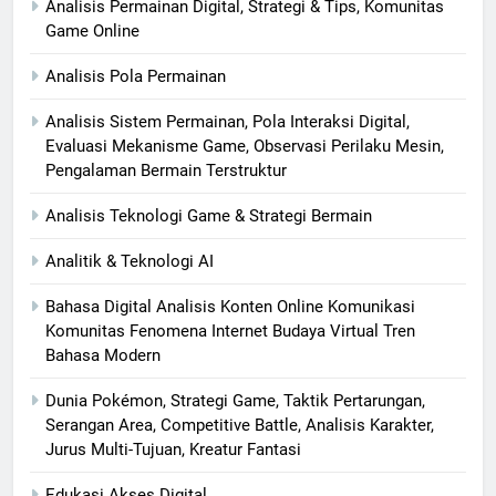
Analisis Permainan Digital, Strategi & Tips, Komunitas
Game Online
Analisis Pola Permainan
Analisis Sistem Permainan, Pola Interaksi Digital,
Evaluasi Mekanisme Game, Observasi Perilaku Mesin,
Pengalaman Bermain Terstruktur
Analisis Teknologi Game & Strategi Bermain
Analitik & Teknologi AI
Bahasa Digital Analisis Konten Online Komunikasi
Komunitas Fenomena Internet Budaya Virtual Tren
Bahasa Modern
Dunia Pokémon, Strategi Game, Taktik Pertarungan,
Serangan Area, Competitive Battle, Analisis Karakter,
Jurus Multi-Tujuan, Kreatur Fantasi
Edukasi Akses Digital