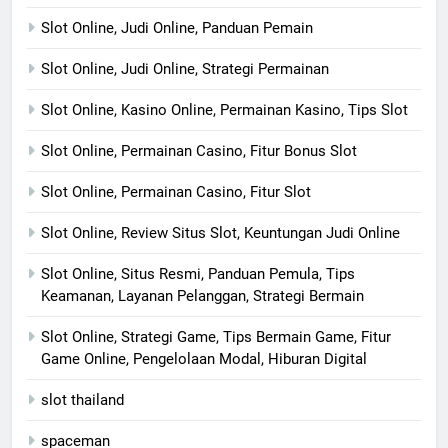
Slot Online, Judi Online, Panduan Pemain
Slot Online, Judi Online, Strategi Permainan
Slot Online, Kasino Online, Permainan Kasino, Tips Slot
Slot Online, Permainan Casino, Fitur Bonus Slot
Slot Online, Permainan Casino, Fitur Slot
Slot Online, Review Situs Slot, Keuntungan Judi Online
Slot Online, Situs Resmi, Panduan Pemula, Tips
Keamanan, Layanan Pelanggan, Strategi Bermain
Slot Online, Strategi Game, Tips Bermain Game, Fitur
Game Online, Pengelolaan Modal, Hiburan Digital
slot thailand
spaceman