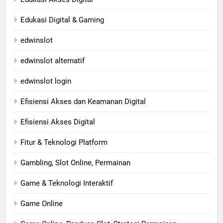
Edukasi Digital & Gaming
edwinslot
edwinslot alternatif
edwinslot login
Efisiensi Akses dan Keamanan Digital
Efisiensi Akses Digital
Fitur & Teknologi Platform
Gambling, Slot Online, Permainan
Game & Teknologi Interaktif
Game Online