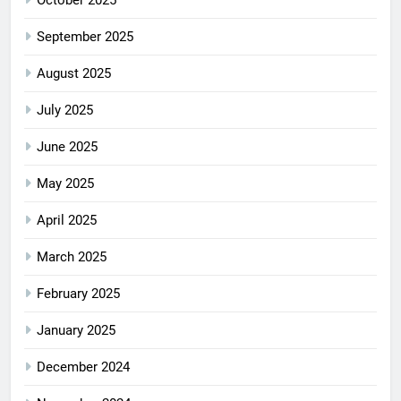
September 2025
August 2025
July 2025
June 2025
May 2025
April 2025
March 2025
February 2025
January 2025
December 2024