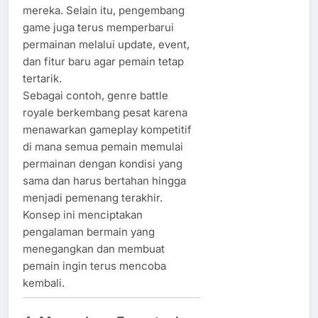
mereka. Selain itu, pengembang
game juga terus memperbarui
permainan melalui update, event,
dan fitur baru agar pemain tetap
tertarik.
Sebagai contoh, genre battle
royale berkembang pesat karena
menawarkan gameplay kompetitif
di mana semua pemain memulai
permainan dengan kondisi yang
sama dan harus bertahan hingga
menjadi pemenang terakhir.
Konsep ini menciptakan
pengalaman bermain yang
menegangkan dan membuat
pemain ingin terus mencoba
kembali.