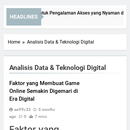
ARA4D Login untuk Pengalaman Akses yang Nyaman dan Ters
HEADLINES
Weeks Ago
Home
Analisis Data & Teknologi Digital
Analisis Data & Teknologi Digital
Faktor yang Membuat Game
Online Semakin Digemari di
Era Digital
ae99c33
5 months
ago
0
7 mins
Faktor yang