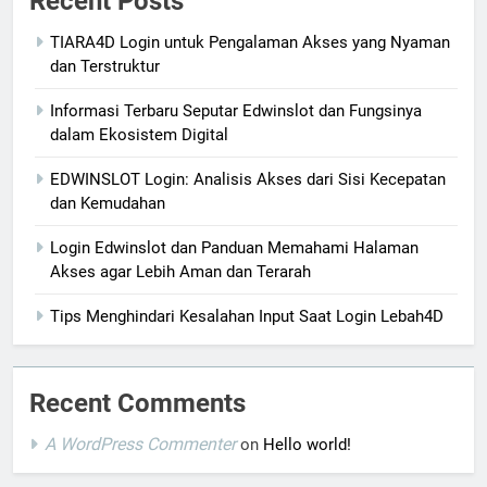
Recent Posts
TIARA4D Login untuk Pengalaman Akses yang Nyaman
dan Terstruktur
Informasi Terbaru Seputar Edwinslot dan Fungsinya
dalam Ekosistem Digital
EDWINSLOT Login: Analisis Akses dari Sisi Kecepatan
dan Kemudahan
Login Edwinslot dan Panduan Memahami Halaman
Akses agar Lebih Aman dan Terarah
Tips Menghindari Kesalahan Input Saat Login Lebah4D
Recent Comments
A WordPress Commenter
on
Hello world!