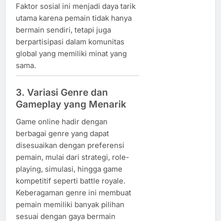
Faktor sosial ini menjadi daya tarik
utama karena pemain tidak hanya
bermain sendiri, tetapi juga
berpartisipasi dalam komunitas
global yang memiliki minat yang
sama.
3. Variasi Genre dan
Gameplay yang Menarik
Game online hadir dengan
berbagai genre yang dapat
disesuaikan dengan preferensi
pemain, mulai dari strategi, role-
playing, simulasi, hingga game
kompetitif seperti battle royale.
Keberagaman genre ini membuat
pemain memiliki banyak pilihan
sesuai dengan gaya bermain