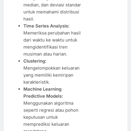
median, dan deviasi standar
untuk memahami distribusi
hasil.
Time Series Analysis:
Memeriksa perubahan hasil
dari waktu ke waktu untuk
mengidentifikasi tren
musiman atau harian.
Clustering:
Mengelompokkan keluaran
yang memiliki kemiripan
karakteristik.
Machine Learning
Predictive Models:
Menggunakan algoritma
seperti regresi atau pohon
keputusan untuk
memprediksi keluaran