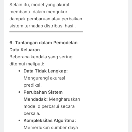
Selain itu, model yang akurat
membantu dalam mengukur
dampak pembaruan atau perbaikan
sistem terhadap distribusi hasil.
6. Tantangan dalam Pemodelan
Data Keluaran
Beberapa kendala yang sering
ditemui meliputi:
Data Tidak Lengkap:
Mengurangi akurasi
prediksi.
Perubahan Sistem
Mendadak:
Mengharuskan
model diperbarui secara
berkala.
Kompleksitas Algoritma:
Memerlukan sumber daya