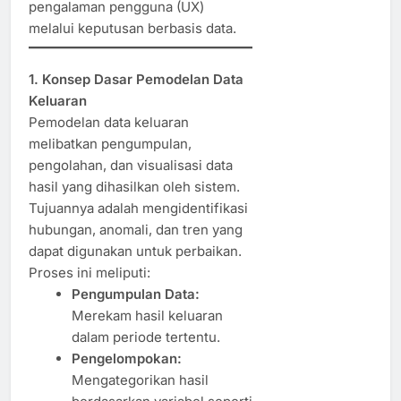
pengalaman pengguna (UX)
melalui keputusan berbasis data.
1. Konsep Dasar Pemodelan Data
Keluaran
Pemodelan data keluaran
melibatkan pengumpulan,
pengolahan, dan visualisasi data
hasil yang dihasilkan oleh sistem.
Tujuannya adalah mengidentifikasi
hubungan, anomali, dan tren yang
dapat digunakan untuk perbaikan.
Proses ini meliputi:
Pengumpulan Data:
Merekam hasil keluaran
dalam periode tertentu.
Pengelompokan:
Mengategorikan hasil