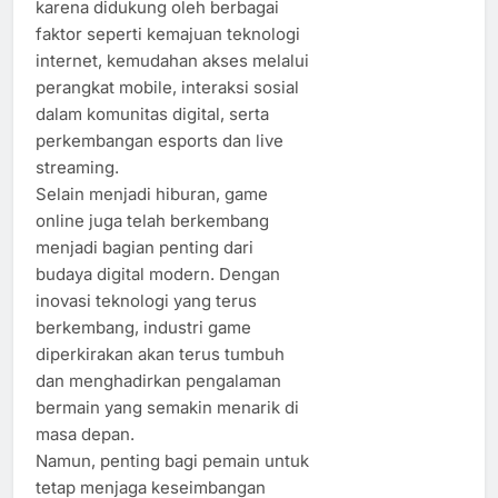
karena didukung oleh berbagai
faktor seperti kemajuan teknologi
internet, kemudahan akses melalui
perangkat mobile, interaksi sosial
dalam komunitas digital, serta
perkembangan esports dan live
streaming.
Selain menjadi hiburan, game
online juga telah berkembang
menjadi bagian penting dari
budaya digital modern. Dengan
inovasi teknologi yang terus
berkembang, industri game
diperkirakan akan terus tumbuh
dan menghadirkan pengalaman
bermain yang semakin menarik di
masa depan.
Namun, penting bagi pemain untuk
tetap menjaga keseimbangan