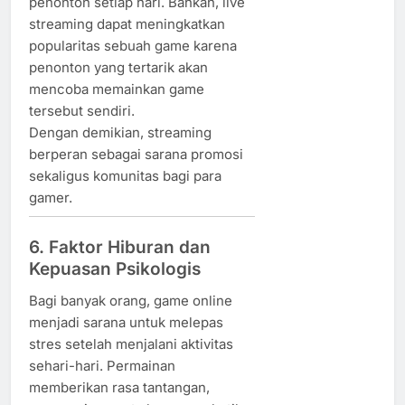
penonton setiap hari. Bahkan, live
streaming dapat meningkatkan
popularitas sebuah game karena
penonton yang tertarik akan
mencoba memainkan game
tersebut sendiri.
Dengan demikian, streaming
berperan sebagai sarana promosi
sekaligus komunitas bagi para
gamer.
6. Faktor Hiburan dan
Kepuasan Psikologis
Bagi banyak orang, game online
menjadi sarana untuk melepas
stres setelah menjalani aktivitas
sehari-hari. Permainan
memberikan rasa tantangan,