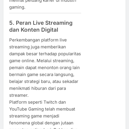
melihat peluang karier di industri
gaming.
5. Peran Live Streaming
dan Konten Digital
Perkembangan platform live
streaming juga memberikan
dampak besar terhadap popularitas
game online. Melalui streaming,
pemain dapat menonton orang lain
bermain game secara langsung,
belajar strategi baru, atau sekadar
menikmati hiburan dari para
streamer.
Platform seperti Twitch dan
YouTube Gaming telah membuat
streaming game menjadi
fenomena global dengan jutaan