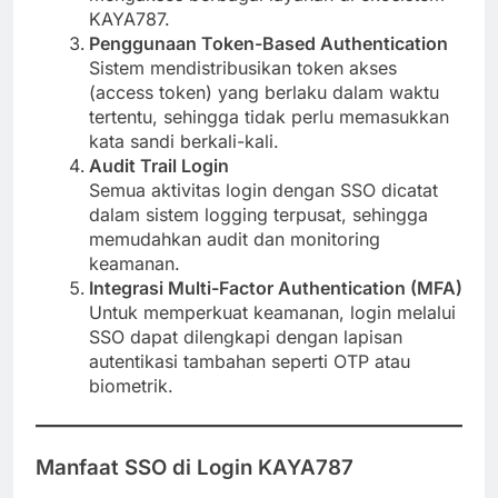
KAYA787.
Penggunaan Token-Based Authentication
Sistem mendistribusikan token akses
(access token) yang berlaku dalam waktu
tertentu, sehingga tidak perlu memasukkan
kata sandi berkali-kali.
Audit Trail Login
Semua aktivitas login dengan SSO dicatat
dalam sistem logging terpusat, sehingga
memudahkan audit dan monitoring
keamanan.
Integrasi Multi-Factor Authentication (MFA)
Untuk memperkuat keamanan, login melalui
SSO dapat dilengkapi dengan lapisan
autentikasi tambahan seperti OTP atau
biometrik.
Manfaat SSO di Login KAYA787