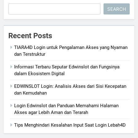
SEARCH
Recent Posts
TIARA4D Login untuk Pengalaman Akses yang Nyaman
dan Terstruktur
Informasi Terbaru Seputar Edwinslot dan Fungsinya
dalam Ekosistem Digital
EDWINSLOT Login: Analisis Akses dari Sisi Kecepatan
dan Kemudahan
Login Edwinslot dan Panduan Memahami Halaman
Akses agar Lebih Aman dan Terarah
Tips Menghindari Kesalahan Input Saat Login Lebah4D