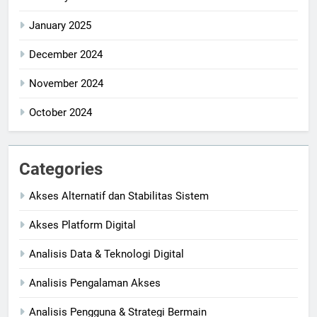
January 2025
December 2024
November 2024
October 2024
Categories
Akses Alternatif dan Stabilitas Sistem
Akses Platform Digital
Analisis Data & Teknologi Digital
Analisis Pengalaman Akses
Analisis Pengguna & Strategi Bermain