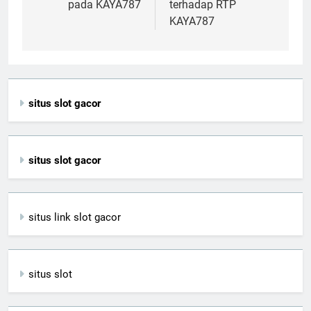
pada KAYA787
terhadap RTP
KAYA787
situs slot gacor
situs slot gacor
situs link slot gacor
situs slot