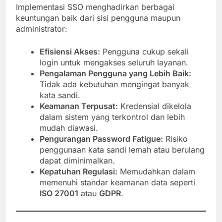
Implementasi SSO menghadirkan berbagai
keuntungan baik dari sisi pengguna maupun
administrator:
Efisiensi Akses:
Pengguna cukup sekali
login untuk mengakses seluruh layanan.
Pengalaman Pengguna yang Lebih Baik:
Tidak ada kebutuhan mengingat banyak
kata sandi.
Keamanan Terpusat:
Kredensial dikelola
dalam sistem yang terkontrol dan lebih
mudah diawasi.
Pengurangan Password Fatigue:
Risiko
penggunaan kata sandi lemah atau berulang
dapat diminimalkan.
Kepatuhan Regulasi:
Memudahkan dalam
memenuhi standar keamanan data seperti
ISO 27001
atau
GDPR
.