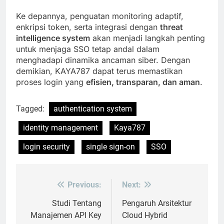
Ke depannya, penguatan monitoring adaptif,
enkripsi token, serta integrasi dengan
threat
intelligence system
akan menjadi langkah penting
untuk menjaga SSO tetap andal dalam
menghadapi dinamika ancaman siber. Dengan
demikian, KAYA787 dapat terus memastikan
proses login yang
efisien, transparan, dan aman
.
Tagged:
authentication system
identity management
Kaya787
login security
single sign-on
SSO
Previous:
Next:
Post
navigation
Studi Tentang
Pengaruh Arsitektur
Manajemen API Key
Cloud Hybrid