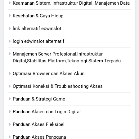
Keamanan Sistem, Infrastruktur Digital, Manajemen Data
Kesehatan & Gaya Hidup
link alternatif edwinslot
login edwinslot alternatif
Manajemen Server Profesional,Infrastruktur
Digital,Stabilitas Platform,Teknologi Sistem Terpadu
Optimasi Browser dan Akses Akun
Optimasi Koneksi & Troubleshooting Akses
Panduan & Strategi Game
Panduan Akses dan Login Digital
Panduan Akses Fleksibel
Panduan Akses Pengguna