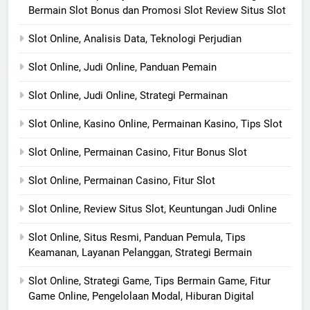
Bermain Slot Bonus dan Promosi Slot Review Situs Slot
Slot Online, Analisis Data, Teknologi Perjudian
Slot Online, Judi Online, Panduan Pemain
Slot Online, Judi Online, Strategi Permainan
Slot Online, Kasino Online, Permainan Kasino, Tips Slot
Slot Online, Permainan Casino, Fitur Bonus Slot
Slot Online, Permainan Casino, Fitur Slot
Slot Online, Review Situs Slot, Keuntungan Judi Online
Slot Online, Situs Resmi, Panduan Pemula, Tips
Keamanan, Layanan Pelanggan, Strategi Bermain
Slot Online, Strategi Game, Tips Bermain Game, Fitur
Game Online, Pengelolaan Modal, Hiburan Digital