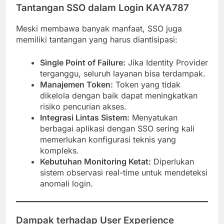
Tantangan SSO dalam Login KAYA787
Meski membawa banyak manfaat, SSO juga
memiliki tantangan yang harus diantisipasi:
Single Point of Failure:
Jika Identity Provider
terganggu, seluruh layanan bisa terdampak.
Manajemen Token:
Token yang tidak
dikelola dengan baik dapat meningkatkan
risiko pencurian akses.
Integrasi Lintas Sistem:
Menyatukan
berbagai aplikasi dengan SSO sering kali
memerlukan konfigurasi teknis yang
kompleks.
Kebutuhan Monitoring Ketat:
Diperlukan
sistem observasi real-time untuk mendeteksi
anomali login.
Dampak terhadap User Experience