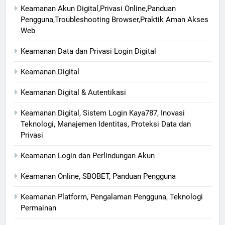
Keamanan Akun Digital,Privasi Online,Panduan
Pengguna,Troubleshooting Browser,Praktik Aman Akses
Web
Keamanan Data dan Privasi Login Digital
Keamanan Digital
Keamanan Digital & Autentikasi
Keamanan Digital, Sistem Login Kaya787, Inovasi
Teknologi, Manajemen Identitas, Proteksi Data dan
Privasi
Keamanan Login dan Perlindungan Akun
Keamanan Online, SBOBET, Panduan Pengguna
Keamanan Platform, Pengalaman Pengguna, Teknologi
Permainan