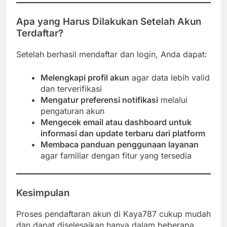
Apa yang Harus Dilakukan Setelah Akun
Terdaftar?
Setelah berhasil mendaftar dan login, Anda dapat:
Melengkapi profil akun
agar data lebih valid
dan terverifikasi
Mengatur preferensi notifikasi
melalui
pengaturan akun
Mengecek email atau dashboard untuk
informasi dan update terbaru dari platform
Membaca panduan penggunaan layanan
agar familiar dengan fitur yang tersedia
Kesimpulan
Proses pendaftaran akun di Kaya787 cukup mudah
dan dapat diselesaikan hanya dalam beberapa