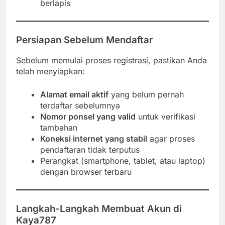
berlapis
Persiapan Sebelum Mendaftar
Sebelum memulai proses registrasi, pastikan Anda
telah menyiapkan:
Alamat email aktif
yang belum pernah
terdaftar sebelumnya
Nomor ponsel yang valid
untuk verifikasi
tambahan
Koneksi internet yang stabil
agar proses
pendaftaran tidak terputus
Perangkat (smartphone, tablet, atau laptop)
dengan browser terbaru
Langkah-Langkah Membuat Akun di
Kaya787