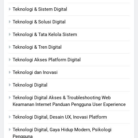
Teknologi & Sistem Digital
Teknologi & Solusi Digital
Teknologi & Tata Kelola Sistem
Teknologi & Tren Digital
Teknologi Akses Platform Digital
Teknologi dan Inovasi
Teknologi Digital
Teknologi Digital Akses & Troubleshooting Web
Keamanan Internet Panduan Pengguna User Experience
Teknologi Digital, Desain UX, Inovasi Platform
Teknologi Digital, Gaya Hidup Modern, Psikologi
Pengguna