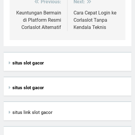
Previous:
Next:
Post
navigation
Keuntungan Bermain
Cara Cepat Login ke
di Platform Resmi
Corlaslot Tanpa
Corlaslot Alternatif
Kendala Teknis
situs slot gacor
situs slot gacor
situs link slot gacor