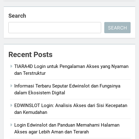
Search
SEARCH
Recent Posts
TIARA4D Login untuk Pengalaman Akses yang Nyaman
dan Terstruktur
Informasi Terbaru Seputar Edwinslot dan Fungsinya
dalam Ekosistem Digital
EDWINSLOT Login: Analisis Akses dari Sisi Kecepatan
dan Kemudahan
Login Edwinslot dan Panduan Memahami Halaman
Akses agar Lebih Aman dan Terarah