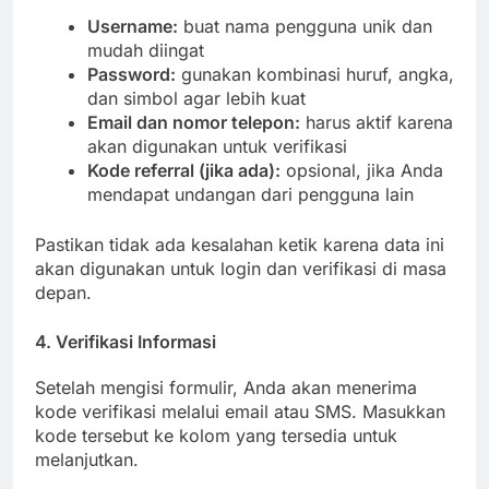
Username:
buat nama pengguna unik dan
mudah diingat
Password:
gunakan kombinasi huruf, angka,
dan simbol agar lebih kuat
Email dan nomor telepon:
harus aktif karena
akan digunakan untuk verifikasi
Kode referral (jika ada):
opsional, jika Anda
mendapat undangan dari pengguna lain
Pastikan tidak ada kesalahan ketik karena data ini
akan digunakan untuk login dan verifikasi di masa
depan.
4. Verifikasi Informasi
Setelah mengisi formulir, Anda akan menerima
kode verifikasi melalui email atau SMS. Masukkan
kode tersebut ke kolom yang tersedia untuk
melanjutkan.