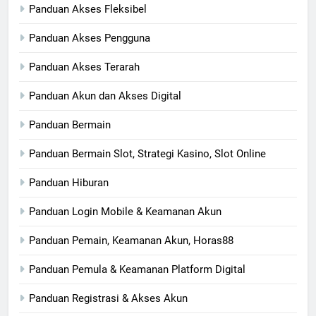
Panduan Akses Fleksibel
Panduan Akses Pengguna
Panduan Akses Terarah
Panduan Akun dan Akses Digital
Panduan Bermain
Panduan Bermain Slot, Strategi Kasino, Slot Online
Panduan Hiburan
Panduan Login Mobile & Keamanan Akun
Panduan Pemain, Keamanan Akun, Horas88
Panduan Pemula & Keamanan Platform Digital
Panduan Registrasi & Akses Akun