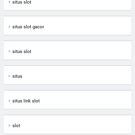
situs slot
situs slot gacor
situs slot
situs
situs link slot
slot