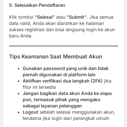
5. Selesaikan Pendaftaran
Klik tombol
“Selesai”
atau
“Submit”
. Jika semua
data valid, Anda akan diarahkan ke halaman
sukses registrasi dan bisa langsung login ke akun
baru Anda.
Tips Keamanan Saat Membuat Akun
Gunakan password yang unik dan tidak
pernah digunakan di platform lain
Aktifkan verifikasi dua langkah (2FA)
jika
fitur ini tersedia
Jangan bagikan data akun Anda ke siapa
pun, termasuk pihak yang mengaku
sebagai layanan pelanggan
Logout
setelah selesai menggunakan akun,
terutama jika login dari perangkat umum