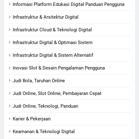
Informasi Platform Edukasi Digital Panduan Pengguna
Infrastruktur & Arsitektur Digital
Infrastruktur Cloud & Teknologi Digital
Infrastruktur Digital & Optimasi Sistem
Infrastruktur Digital & Sistem Alternatif
Inovasi Slot & Desain Pengalaman Pengguna
Judi Bola, Taruhan Online
Judi Online, Slot Online, Pembayaran Cepat
Judi Online, Teknologi, Panduan
Karier & Pekerjaan
Keamanan & Teknologi Digital