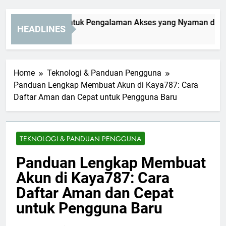
ARA4D Login untuk Pengalaman Akses yang Nyaman dan Ters
HEADLINES
Month Ago
Home
Teknologi & Panduan Pengguna
Panduan Lengkap Membuat Akun di Kaya787: Cara
Daftar Aman dan Cepat untuk Pengguna Baru
TEKNOLOGI & PANDUAN PENGGUNA
Panduan Lengkap Membuat
Akun di Kaya787: Cara
Daftar Aman dan Cepat
untuk Pengguna Baru