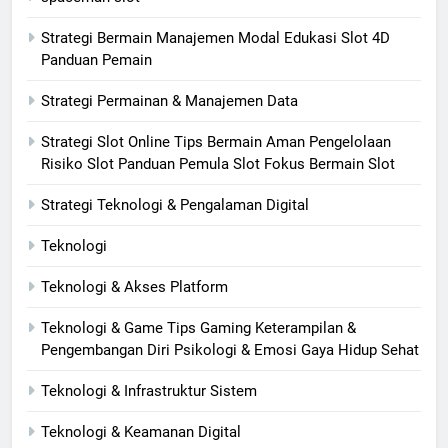
Strategi Bermain Manajemen Modal Edukasi Slot 4D
Panduan Pemain
Strategi Permainan & Manajemen Data
Strategi Slot Online Tips Bermain Aman Pengelolaan
Risiko Slot Panduan Pemula Slot Fokus Bermain Slot
Strategi Teknologi & Pengalaman Digital
Teknologi
Teknologi & Akses Platform
Teknologi & Game Tips Gaming Keterampilan &
Pengembangan Diri Psikologi & Emosi Gaya Hidup Sehat
Teknologi & Infrastruktur Sistem
Teknologi & Keamanan Digital