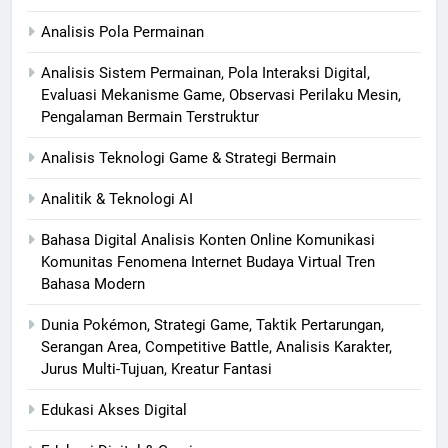
Analisis Pola Permainan
Analisis Sistem Permainan, Pola Interaksi Digital,
Evaluasi Mekanisme Game, Observasi Perilaku Mesin,
Pengalaman Bermain Terstruktur
Analisis Teknologi Game & Strategi Bermain
Analitik & Teknologi AI
Bahasa Digital Analisis Konten Online Komunikasi
Komunitas Fenomena Internet Budaya Virtual Tren
Bahasa Modern
Dunia Pokémon, Strategi Game, Taktik Pertarungan,
Serangan Area, Competitive Battle, Analisis Karakter,
Jurus Multi-Tujuan, Kreatur Fantasi
Edukasi Akses Digital