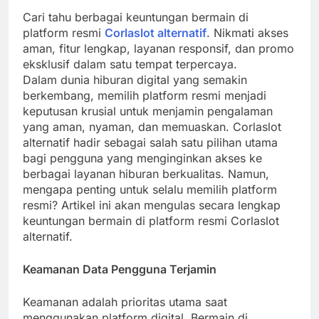
Cari tahu berbagai keuntungan bermain di
platform resmi
Corlaslot alternatif
. Nikmati akses
aman, fitur lengkap, layanan responsif, dan promo
eksklusif dalam satu tempat terpercaya.
Dalam dunia hiburan digital yang semakin
berkembang, memilih platform resmi menjadi
keputusan krusial untuk menjamin pengalaman
yang aman, nyaman, dan memuaskan. Corlaslot
alternatif hadir sebagai salah satu pilihan utama
bagi pengguna yang menginginkan akses ke
berbagai layanan hiburan berkualitas. Namun,
mengapa penting untuk selalu memilih platform
resmi? Artikel ini akan mengulas secara lengkap
keuntungan bermain di platform resmi Corlaslot
alternatif.
Keamanan Data Pengguna Terjamin
Keamanan adalah prioritas utama saat
menggunakan platform digital. Bermain di