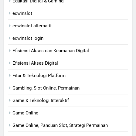
Edukasi Digital & Gaming
edwinslot
edwinslot alternatif
edwinslot login
Efisiensi Akses dan Keamanan Digital
Efisiensi Akses Digital
Fitur & Teknologi Platform
Gambling, Slot Online, Permainan
Game & Teknologi Interaktif
Game Online
Game Online, Panduan Slot, Strategi Permainan