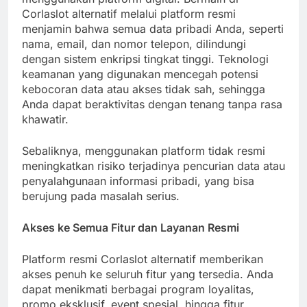
Corlaslot alternatif melalui platform resmi
menjamin bahwa semua data pribadi Anda, seperti
nama, email, dan nomor telepon, dilindungi
dengan sistem enkripsi tingkat tinggi. Teknologi
keamanan yang digunakan mencegah potensi
kebocoran data atau akses tidak sah, sehingga
Anda dapat beraktivitas dengan tenang tanpa rasa
khawatir.
Sebaliknya, menggunakan platform tidak resmi
meningkatkan risiko terjadinya pencurian data atau
penyalahgunaan informasi pribadi, yang bisa
berujung pada masalah serius.
Akses ke Semua Fitur dan Layanan Resmi
Platform resmi Corlaslot alternatif memberikan
akses penuh ke seluruh fitur yang tersedia. Anda
dapat menikmati berbagai program loyalitas,
promo eksklusif, event spesial, hingga fitur