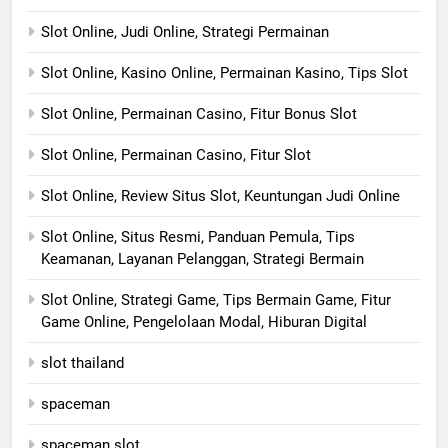
Slot Online, Judi Online, Strategi Permainan
Slot Online, Kasino Online, Permainan Kasino, Tips Slot
Slot Online, Permainan Casino, Fitur Bonus Slot
Slot Online, Permainan Casino, Fitur Slot
Slot Online, Review Situs Slot, Keuntungan Judi Online
Slot Online, Situs Resmi, Panduan Pemula, Tips
Keamanan, Layanan Pelanggan, Strategi Bermain
Slot Online, Strategi Game, Tips Bermain Game, Fitur
Game Online, Pengelolaan Modal, Hiburan Digital
slot thailand
spaceman
spaceman slot