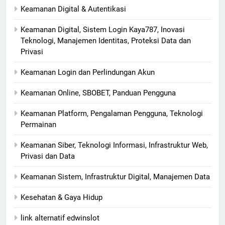
Keamanan Digital & Autentikasi
Keamanan Digital, Sistem Login Kaya787, Inovasi
Teknologi, Manajemen Identitas, Proteksi Data dan
Privasi
Keamanan Login dan Perlindungan Akun
Keamanan Online, SBOBET, Panduan Pengguna
Keamanan Platform, Pengalaman Pengguna, Teknologi
Permainan
Keamanan Siber, Teknologi Informasi, Infrastruktur Web,
Privasi dan Data
Keamanan Sistem, Infrastruktur Digital, Manajemen Data
Kesehatan & Gaya Hidup
link alternatif edwinslot