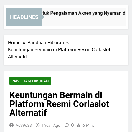
ARA4D Login untuk Pengalaman Akses yang Nyaman dan Ters
HEADLINES
Month Ago
Home
Panduan Hiburan
Keuntungan Bermain di Platform Resmi Corlaslot
Alternatif
PANDUAN HIBURAN
Keuntungan Bermain di
Platform Resmi Corlaslot
Alternatif
0
Ae99c33
1 Year Ago
6 Mins