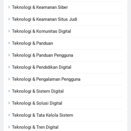
Teknologi & Keamanan Siber
Teknologi & Keamanan Situs Judi
Teknologi & Komunitas Digital
Teknologi & Panduan
Teknologi & Panduan Pengguna
Teknologi & Pendidikan Digital
Teknologi & Pengalaman Pengguna
Teknologi & Sistem Digital
Teknologi & Solusi Digital
Teknologi & Tata Kelola Sistem
Teknologi & Tren Digital