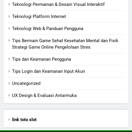
Teknologi Permainan & Desain Visual Interaktif
Teknologi Platform Internet
Teknologi Web & Panduan Pengguna
Tips Bermain Game Sehat Kesehatan Mental dan Fisik
Strategi Game Online Pengelolaan Stres
Tips dan Keamanan Pengguna
Tips Login dan Keamanan Input Akun
Uncategorized
UX Design & Evaluasi Antarmuka
link toto slot