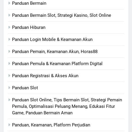
Panduan Bermain
Panduan Bermain Slot, Strategi Kasino, Slot Online
Panduan Hiburan
Panduan Login Mobile & Keamanan Akun
Panduan Pemain, Keamanan Akun, Horas88
Panduan Pemula & Keamanan Platform Digital
Panduan Registrasi & Akses Akun
Panduan Slot
Panduan Slot Online, Tips Bermain Slot, Strategi Pemain
Pemula, Optimalisasi Peluang Menang, Edukasi Fitur
Game, Panduan Bermain Aman
Panduan, Keamanan, Platform Perjudian