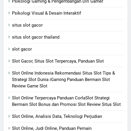
Psikologi Gaming & Pengembangan Diri Gamer
Psikologi Visual & Desain Interaktif
situs slot gacor
situs slot gacor thailand
slot gacor
Slot Gacor, Situs Slot Terpercaya, Panduan Slot
Slot Online Indonesia Rekomendasi Situs Slot Tips &
Strategi Slot Dunia iGaming Panduan Bermain Slot
Review Game Slot
Slot Online Terpercaya Panduan CorlaSlot Strategi
Bermain Slot Bonus dan Promosi Slot Review Situs Slot
Slot Online, Analisis Data, Teknologi Perjudian
Slot Online, Judi Online, Panduan Pemain