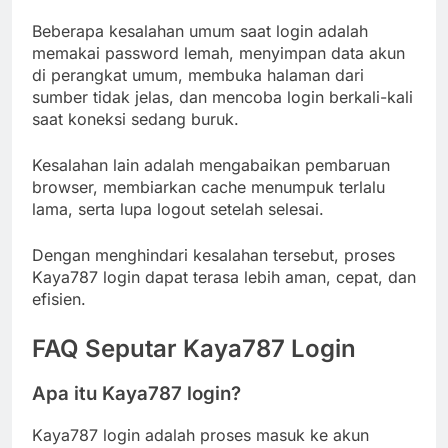
Beberapa kesalahan umum saat login adalah
memakai password lemah, menyimpan data akun
di perangkat umum, membuka halaman dari
sumber tidak jelas, dan mencoba login berkali-kali
saat koneksi sedang buruk.
Kesalahan lain adalah mengabaikan pembaruan
browser, membiarkan cache menumpuk terlalu
lama, serta lupa logout setelah selesai.
Dengan menghindari kesalahan tersebut, proses
Kaya787 login dapat terasa lebih aman, cepat, dan
efisien.
FAQ Seputar Kaya787 Login
Apa itu Kaya787 login?
Kaya787 login adalah proses masuk ke akun