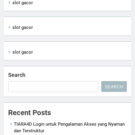
slot gacor
slot gacor
slot gacor
Search
SEARCH
Recent Posts
TIARA4D Login untuk Pengalaman Akses yang Nyaman
dan Terstruktur