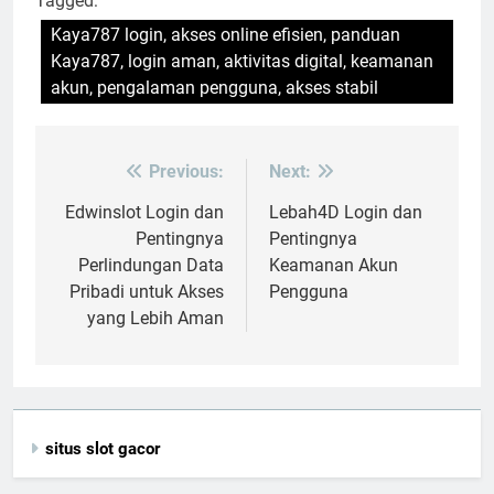
Tagged:
Kaya787 login, akses online efisien, panduan
Kaya787, login aman, aktivitas digital, keamanan
akun, pengalaman pengguna, akses stabil
Previous:
Next:
Post
navigation
Edwinslot Login dan
Lebah4D Login dan
Pentingnya
Pentingnya
Perlindungan Data
Keamanan Akun
Pribadi untuk Akses
Pengguna
yang Lebih Aman
situs slot gacor