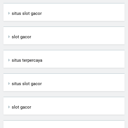
situs slot gacor
slot gacor
situs terpercaya
situs slot gacor
slot gacor