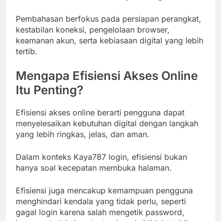
Pembahasan berfokus pada persiapan perangkat,
kestabilan koneksi, pengelolaan browser,
keamanan akun, serta kebiasaan digital yang lebih
tertib.
Mengapa Efisiensi Akses Online
Itu Penting?
Efisiensi akses online berarti pengguna dapat
menyelesaikan kebutuhan digital dengan langkah
yang lebih ringkas, jelas, dan aman.
Dalam konteks Kaya787 login, efisiensi bukan
hanya soal kecepatan membuka halaman.
Efisiensi juga mencakup kemampuan pengguna
menghindari kendala yang tidak perlu, seperti
gagal login karena salah mengetik password,