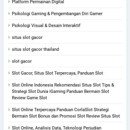
Platform Permainan Digital
Psikologi Gaming & Pengembangan Diri Gamer
Psikologi Visual & Desain Interaktif
situs slot gacor
situs slot gacor thailand
slot gacor
Slot Gacor, Situs Slot Terpercaya, Panduan Slot
Slot Online Indonesia Rekomendasi Situs Slot Tips &
Strategi Slot Dunia iGaming Panduan Bermain Slot
Review Game Slot
Slot Online Terpercaya Panduan CorlaSlot Strategi
Bermain Slot Bonus dan Promosi Slot Review Situs Slot
Slot Online, Analisis Data, Teknologi Perjudian