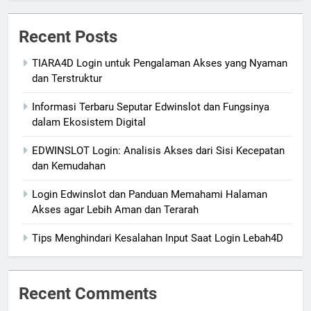
Recent Posts
TIARA4D Login untuk Pengalaman Akses yang Nyaman
dan Terstruktur
Informasi Terbaru Seputar Edwinslot dan Fungsinya
dalam Ekosistem Digital
EDWINSLOT Login: Analisis Akses dari Sisi Kecepatan
dan Kemudahan
Login Edwinslot dan Panduan Memahami Halaman
Akses agar Lebih Aman dan Terarah
Tips Menghindari Kesalahan Input Saat Login Lebah4D
Recent Comments