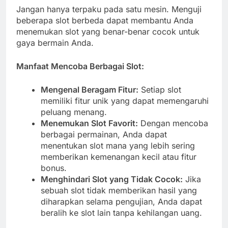
Jangan hanya terpaku pada satu mesin. Menguji
beberapa slot berbeda dapat membantu Anda
menemukan slot yang benar-benar cocok untuk
gaya bermain Anda.
Manfaat Mencoba Berbagai Slot:
Mengenal Beragam Fitur:
Setiap slot
memiliki fitur unik yang dapat memengaruhi
peluang menang.
Menemukan Slot Favorit:
Dengan mencoba
berbagai permainan, Anda dapat
menentukan slot mana yang lebih sering
memberikan kemenangan kecil atau fitur
bonus.
Menghindari Slot yang Tidak Cocok:
Jika
sebuah slot tidak memberikan hasil yang
diharapkan selama pengujian, Anda dapat
beralih ke slot lain tanpa kehilangan uang.