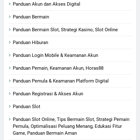
Panduan Akun dan Akses Digital
Panduan Bermain
Panduan Bermain Slot, Strategi Kasino, Slot Online
Panduan Hiburan
Panduan Login Mobile & Keamanan Akun
Panduan Pemain, Keamanan Akun, Horas88
Panduan Pemula & Keamanan Platform Digital
Panduan Registrasi & Akses Akun
Panduan Slot
Panduan Slot Online, Tips Bermain Slot, Strategi Pemain
Pemula, Optimalisasi Peluang Menang, Edukasi Fitur
Game, Panduan Bermain Aman