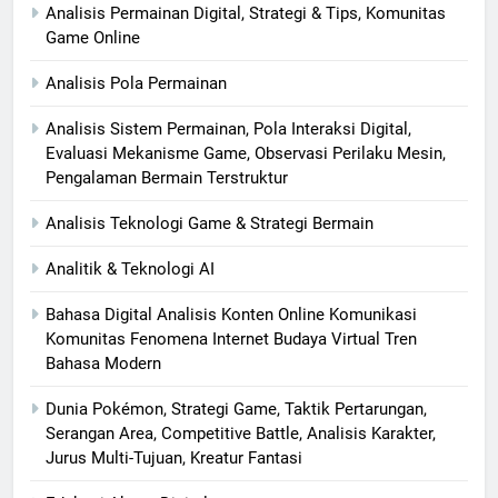
Analisis Permainan Digital, Strategi & Tips, Komunitas
Game Online
Analisis Pola Permainan
Analisis Sistem Permainan, Pola Interaksi Digital,
Evaluasi Mekanisme Game, Observasi Perilaku Mesin,
Pengalaman Bermain Terstruktur
Analisis Teknologi Game & Strategi Bermain
Analitik & Teknologi AI
Bahasa Digital Analisis Konten Online Komunikasi
Komunitas Fenomena Internet Budaya Virtual Tren
Bahasa Modern
Dunia Pokémon, Strategi Game, Taktik Pertarungan,
Serangan Area, Competitive Battle, Analisis Karakter,
Jurus Multi-Tujuan, Kreatur Fantasi