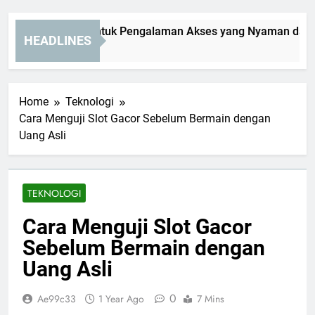
ARA4D Login untuk Pengalaman Akses yang Nyaman dan Ters
HEADLINES
Weeks Ago
Home
Teknologi
Cara Menguji Slot Gacor Sebelum Bermain dengan
Uang Asli
TEKNOLOGI
Cara Menguji Slot Gacor
Sebelum Bermain dengan
Uang Asli
0
Ae99c33
1 Year Ago
7 Mins