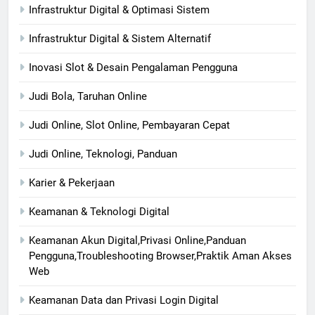
Infrastruktur Digital & Optimasi Sistem
Infrastruktur Digital & Sistem Alternatif
Inovasi Slot & Desain Pengalaman Pengguna
Judi Bola, Taruhan Online
Judi Online, Slot Online, Pembayaran Cepat
Judi Online, Teknologi, Panduan
Karier & Pekerjaan
Keamanan & Teknologi Digital
Keamanan Akun Digital,Privasi Online,Panduan
Pengguna,Troubleshooting Browser,Praktik Aman Akses
Web
Keamanan Data dan Privasi Login Digital