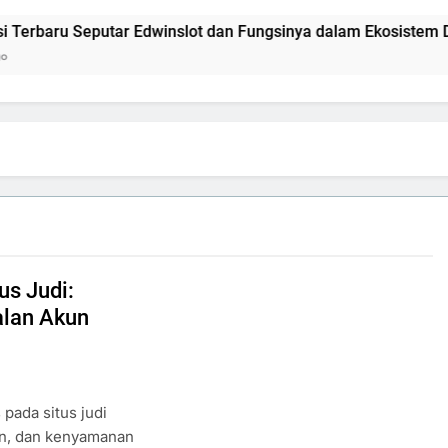
putar Edwinslot dan Fungsinya dalam Ekosistem Digital
us Judi:
lan Akun
 pada situs judi
un, dan kenyamanan