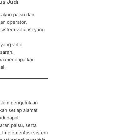
us Judi
akun palsu dan
an operator.
sistem validasi yang
yang valid
saran.
a mendapatkan
ai.
dalam pengelolaan
kan setiap alamat
udi dapat
ran palsu, serta
 Implementasi sistem