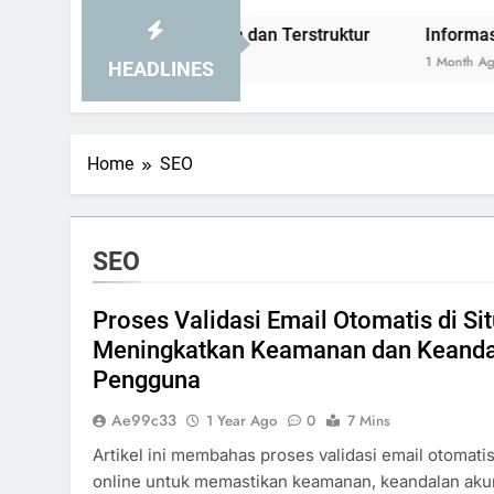
ses yang Nyaman dan Terstruktur
Informasi Terbaru Se
1 Month Ago
HEADLINES
Home
SEO
SEO
Proses Validasi Email Otomatis di Sit
Meningkatkan Keamanan dan Keanda
Pengguna
Ae99c33
1 Year Ago
0
7 Mins
Artikel ini membahas proses validasi email otomatis
online untuk memastikan keamanan, keandalan ak