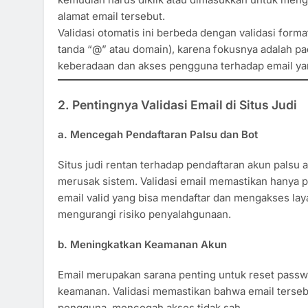
alamat email tersebut.
Validasi otomatis ini berbeda dengan validasi forma
tanda “@” atau domain), karena fokusnya adalah pad
keberadaan dan akses pengguna terhadap email yan
2. Pentingnya Validasi Email di Situs Judi
a. Mencegah Pendaftaran Palsu dan Bot
Situs judi rentan terhadap pendaftaran akun palsu 
merusak sistem. Validasi email memastikan hanya
email valid yang bisa mendaftar dan mengakses lay
mengurangi risiko penyalahgunaan.
b. Meningkatkan Keamanan Akun
Email merupakan sarana penting untuk reset passwo
keamanan. Validasi memastikan bahwa email terseb
pengguna, mencegah akses tidak sah.