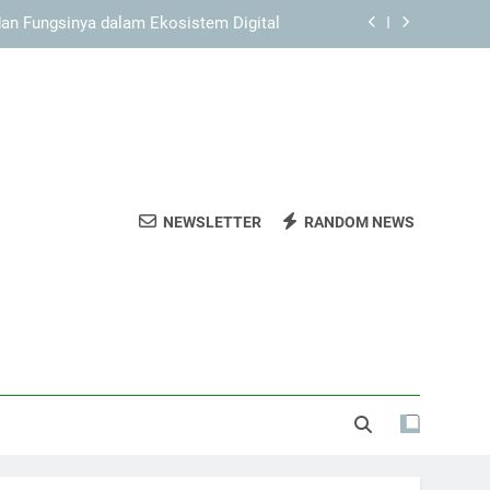
dan Fungsinya dalam Ekosistem Digital
es dari Sisi Kecepatan dan Kemudahan
n Akses agar Lebih Aman dan Terarah
n Akses yang Nyaman dan Terstruktur
dan Fungsinya dalam Ekosistem Digital
NEWSLETTER
RANDOM NEWS
es dari Sisi Kecepatan dan Kemudahan
n Akses agar Lebih Aman dan Terarah
ain Arsitektur Modern Yang Menyesuaikan Dengan Kebutuhan