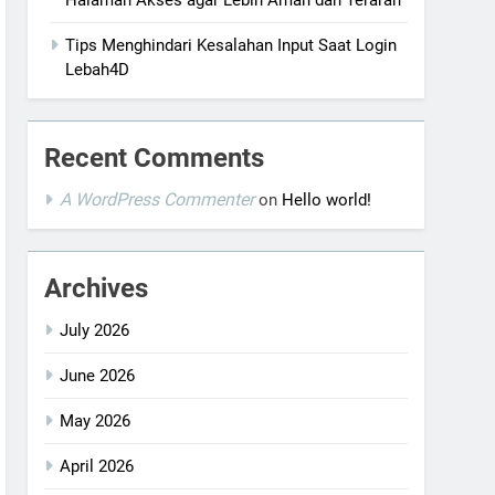
Halaman Akses agar Lebih Aman dan Terarah
Tips Menghindari Kesalahan Input Saat Login
Lebah4D
Recent Comments
A WordPress Commenter
on
Hello world!
Archives
July 2026
June 2026
May 2026
April 2026