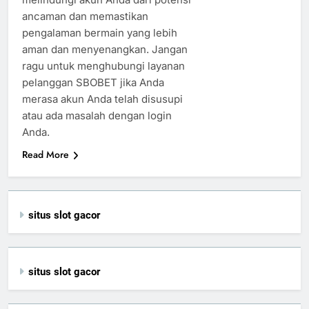
ancaman dan memastikan
pengalaman bermain yang lebih
aman dan menyenangkan. Jangan
ragu untuk menghubungi layanan
pelanggan SBOBET jika Anda
merasa akun Anda telah disusupi
atau ada masalah dengan login
Anda.
Read More
situs slot gacor
situs slot gacor