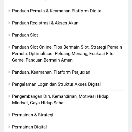
Panduan Pemula & Keamanan Platform Digital
Panduan Registrasi & Akses Akun
Panduan Slot
Panduan Slot Online, Tips Bermain Slot, Strategi Pemain
Pemula, Optimalisasi Peluang Menang, Edukasi Fitur
Game, Panduan Bermain Aman
Panduan, Keamanan, Platform Perjudian
Pengalaman Login dan Struktur Akses Digital
Pengembangan Diri, Kemandirian, Motivasi Hidup,
Mindset, Gaya Hidup Sehat
Permainan & Strategi
Permainan Digital