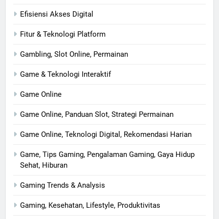
Efisiensi Akses Digital
Fitur & Teknologi Platform
Gambling, Slot Online, Permainan
Game & Teknologi Interaktif
Game Online
Game Online, Panduan Slot, Strategi Permainan
Game Online, Teknologi Digital, Rekomendasi Harian
Game, Tips Gaming, Pengalaman Gaming, Gaya Hidup
Sehat, Hiburan
Gaming Trends & Analysis
Gaming, Kesehatan, Lifestyle, Produktivitas