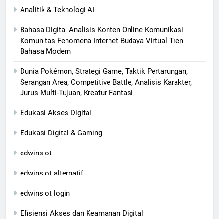
Analitik & Teknologi AI
Bahasa Digital Analisis Konten Online Komunikasi
Komunitas Fenomena Internet Budaya Virtual Tren
Bahasa Modern
Dunia Pokémon, Strategi Game, Taktik Pertarungan,
Serangan Area, Competitive Battle, Analisis Karakter,
Jurus Multi-Tujuan, Kreatur Fantasi
Edukasi Akses Digital
Edukasi Digital & Gaming
edwinslot
edwinslot alternatif
edwinslot login
Efisiensi Akses dan Keamanan Digital