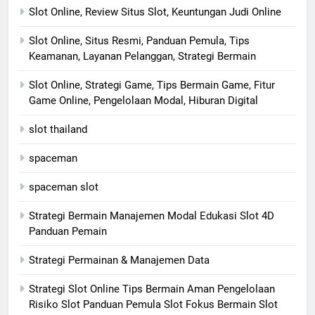
Slot Online, Review Situs Slot, Keuntungan Judi Online
Slot Online, Situs Resmi, Panduan Pemula, Tips
Keamanan, Layanan Pelanggan, Strategi Bermain
Slot Online, Strategi Game, Tips Bermain Game, Fitur
Game Online, Pengelolaan Modal, Hiburan Digital
slot thailand
spaceman
spaceman slot
Strategi Bermain Manajemen Modal Edukasi Slot 4D
Panduan Pemain
Strategi Permainan & Manajemen Data
Strategi Slot Online Tips Bermain Aman Pengelolaan
Risiko Slot Panduan Pemula Slot Fokus Bermain Slot