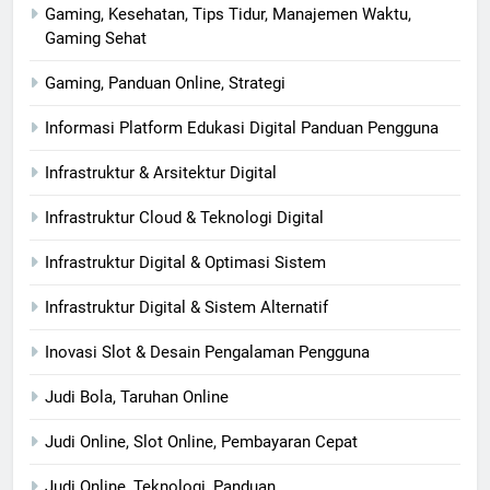
Gaming, Kesehatan, Tips Tidur, Manajemen Waktu,
Gaming Sehat
Gaming, Panduan Online, Strategi
Informasi Platform Edukasi Digital Panduan Pengguna
Infrastruktur & Arsitektur Digital
Infrastruktur Cloud & Teknologi Digital
Infrastruktur Digital & Optimasi Sistem
Infrastruktur Digital & Sistem Alternatif
Inovasi Slot & Desain Pengalaman Pengguna
Judi Bola, Taruhan Online
Judi Online, Slot Online, Pembayaran Cepat
Judi Online, Teknologi, Panduan