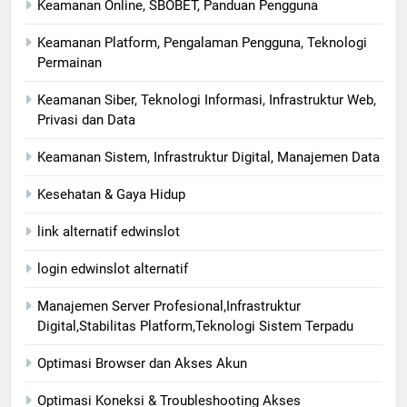
Keamanan Online, SBOBET, Panduan Pengguna
Keamanan Platform, Pengalaman Pengguna, Teknologi
Permainan
Keamanan Siber, Teknologi Informasi, Infrastruktur Web,
Privasi dan Data
Keamanan Sistem, Infrastruktur Digital, Manajemen Data
Kesehatan & Gaya Hidup
link alternatif edwinslot
login edwinslot alternatif
Manajemen Server Profesional,Infrastruktur
Digital,Stabilitas Platform,Teknologi Sistem Terpadu
Optimasi Browser dan Akses Akun
Optimasi Koneksi & Troubleshooting Akses