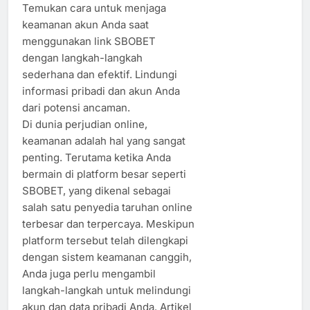
Temukan cara untuk menjaga
keamanan akun Anda saat
menggunakan link SBOBET
dengan langkah-langkah
sederhana dan efektif. Lindungi
informasi pribadi dan akun Anda
dari potensi ancaman.
Di dunia perjudian online,
keamanan adalah hal yang sangat
penting. Terutama ketika Anda
bermain di platform besar seperti
SBOBET, yang dikenal sebagai
salah satu penyedia taruhan online
terbesar dan terpercaya. Meskipun
platform tersebut telah dilengkapi
dengan sistem keamanan canggih,
Anda juga perlu mengambil
langkah-langkah untuk melindungi
akun dan data pribadi Anda. Artikel