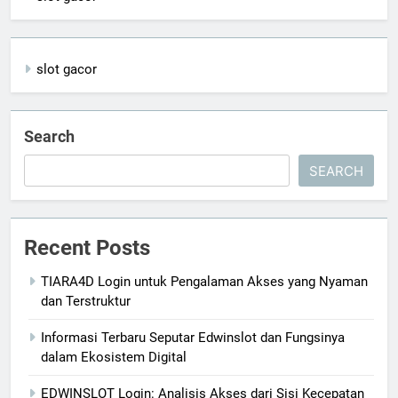
slot gacor
Search
SEARCH
Recent Posts
TIARA4D Login untuk Pengalaman Akses yang Nyaman
dan Terstruktur
Informasi Terbaru Seputar Edwinslot dan Fungsinya
dalam Ekosistem Digital
EDWINSLOT Login: Analisis Akses dari Sisi Kecepatan