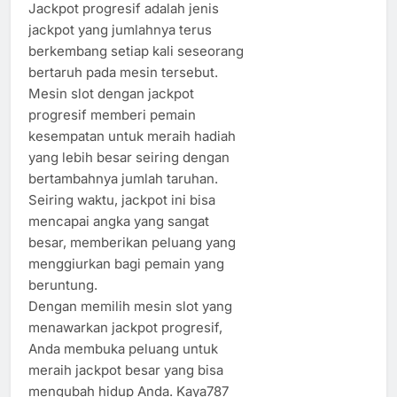
Jackpot progresif adalah jenis
jackpot yang jumlahnya terus
berkembang setiap kali seseorang
bertaruh pada mesin tersebut.
Mesin slot dengan jackpot
progresif memberi pemain
kesempatan untuk meraih hadiah
yang lebih besar seiring dengan
bertambahnya jumlah taruhan.
Seiring waktu, jackpot ini bisa
mencapai angka yang sangat
besar, memberikan peluang yang
menggiurkan bagi pemain yang
beruntung.
Dengan memilih mesin slot yang
menawarkan jackpot progresif,
Anda membuka peluang untuk
meraih jackpot besar yang bisa
mengubah hidup Anda. Kaya787