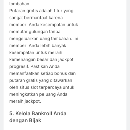
tambahan.
Putaran gratis adalah fitur yang
sangat bermanfaat karena
memberi Anda kesempatan untuk
memutar gulungan tanpa
mengeluarkan uang tambahan. Ini
memberi Anda lebih banyak
kesempatan untuk meraih
kemenangan besar dan jackpot
progresif. Pastikan Anda
memanfaatkan setiap bonus dan
putaran gratis yang ditawarkan
oleh situs slot terpercaya untuk
meningkatkan peluang Anda
meraih jackpot.
5.
Kelola Bankroll Anda
dengan Bijak