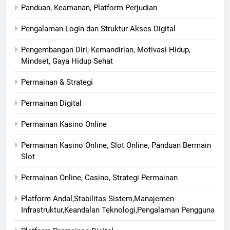
Panduan, Keamanan, Platform Perjudian
Pengalaman Login dan Struktur Akses Digital
Pengembangan Diri, Kemandirian, Motivasi Hidup,
Mindset, Gaya Hidup Sehat
Permainan & Strategi
Permainan Digital
Permainan Kasino Online
Permainan Kasino Online, Slot Online, Panduan Bermain
Slot
Permainan Online, Casino, Strategi Permainan
Platform Andal,Stabilitas Sistem,Manajemen
Infrastruktur,Keandalan Teknologi,Pengalaman Pengguna