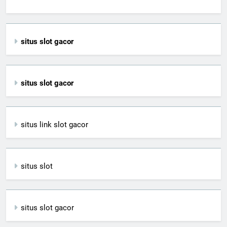
situs slot gacor
situs slot gacor
situs link slot gacor
situs slot
situs slot gacor