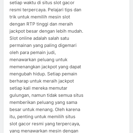
setiap waktu di situs slot gacor
resmi terpercaya. Pelajari tips dan
trik untuk memilih mesin slot
dengan RTP tinggi dan meraih
jackpot besar dengan lebih mudah.
Slot online adalah salah satu
permainan yang paling digemari
oleh para pemain judi,
menawarkan peluang untuk
memenangkan jackpot yang dapat
mengubah hidup. Setiap pemain
berharap untuk meraih jackpot
setiap kali mereka memutar
gulungan, namun tidak semua situs
memberikan peluang yang sama
besar untuk menang. Oleh karena
itu, penting untuk memilih situs
slot gacor resmi yang terpercaya,
yang menawarkan mesin dengan