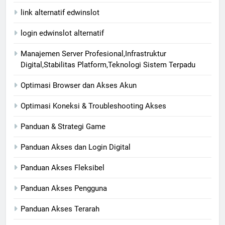
link alternatif edwinslot
login edwinslot alternatif
Manajemen Server Profesional,Infrastruktur
Digital,Stabilitas Platform,Teknologi Sistem Terpadu
Optimasi Browser dan Akses Akun
Optimasi Koneksi & Troubleshooting Akses
Panduan & Strategi Game
Panduan Akses dan Login Digital
Panduan Akses Fleksibel
Panduan Akses Pengguna
Panduan Akses Terarah