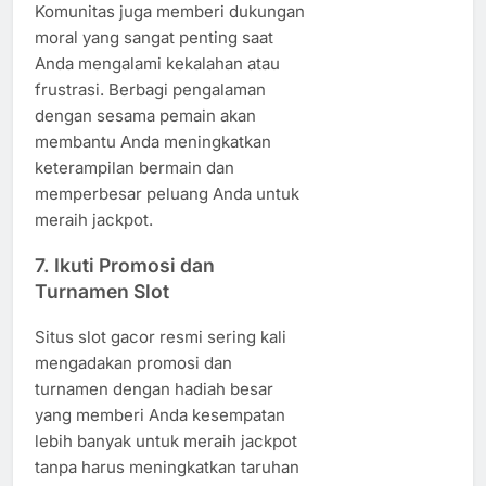
Komunitas juga memberi dukungan
moral yang sangat penting saat
Anda mengalami kekalahan atau
frustrasi. Berbagi pengalaman
dengan sesama pemain akan
membantu Anda meningkatkan
keterampilan bermain dan
memperbesar peluang Anda untuk
meraih jackpot.
7.
Ikuti Promosi dan
Turnamen Slot
Situs slot gacor resmi sering kali
mengadakan promosi dan
turnamen dengan hadiah besar
yang memberi Anda kesempatan
lebih banyak untuk meraih jackpot
tanpa harus meningkatkan taruhan