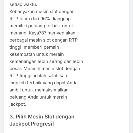
setiap waktu.
Kebanyakan mesin slot dengan
RTP lebih dari 96% dianggap
memiliki peluang terbaik untuk
menang. Kaya787 menyediakan
berbagai mesin slot dengan RTP
tinggi, memberi pemain
kesempatan untuk meraih
kemenangan lebih sering dan lebih
besar. Memilih mesin slot dengan
RTP tinggi adalah salah satu
langkah terbaik yang dapat Anda
ambil untuk memaksimalkan
peluang Anda untuk meraih
jackpot.
3.
Pilih Mesin Slot dengan
Jackpot Progresif