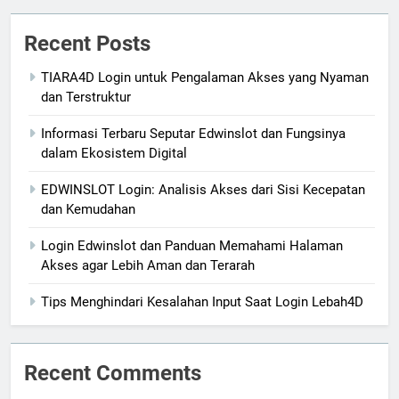
Recent Posts
TIARA4D Login untuk Pengalaman Akses yang Nyaman
dan Terstruktur
Informasi Terbaru Seputar Edwinslot dan Fungsinya
dalam Ekosistem Digital
EDWINSLOT Login: Analisis Akses dari Sisi Kecepatan
dan Kemudahan
Login Edwinslot dan Panduan Memahami Halaman
Akses agar Lebih Aman dan Terarah
Tips Menghindari Kesalahan Input Saat Login Lebah4D
Recent Comments