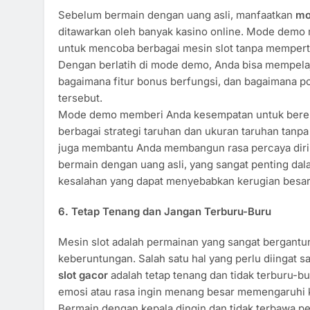
Sebelum bermain dengan uang asli, manfaatkan
mo
ditawarkan oleh banyak kasino online. Mode dem
untuk mencoba berbagai mesin slot tanpa mempert
Dengan berlatih di mode demo, Anda bisa mempelaja
bagaimana fitur bonus berfungsi, dan bagaimana 
tersebut.
Mode demo memberi Anda kesempatan untuk bere
berbagai strategi taruhan dan ukuran taruhan tanpa r
juga membantu Anda membangun rasa percaya diri
bermain dengan uang asli, yang sangat penting da
kesalahan yang dapat menyebabkan kerugian besar
6.
Tetap Tenang dan Jangan Terburu-Buru
Mesin slot adalah permainan yang sangat bergantu
keberuntungan. Salah satu hal yang perlu diingat s
slot gacor
adalah tetap tenang dan tidak terburu-bu
emosi atau rasa ingin menang besar memengaruhi 
Bermain dengan kepala dingin dan tidak terbawa p