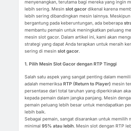
menyenangkan, terutama bagi mereka yang ingin 
lebih sering. Mesin
slot gacor
dikenal karena mem
lebih sering dibandingkan mesin lainnya. Meskipu
bergantung pada keberuntungan, ada beberapa
str
membantu pemain untuk meningkatkan peluang mer
mesin slot gacor. Dalam artikel ini, kami akan me
strategi yang dapat Anda terapkan untuk meraih k
sering di mesin
slot gacor
.
1.
Pilih Mesin Slot Gacor dengan RTP Tinggi
Salah satu aspek yang sangat penting dalam memil
adalah memeriksa
RTP (Return to Player)
mesin ter
persentase dari total taruhan yang diperkirakan ak
kepada pemain dalam jangka panjang. Mesin deng
pemain peluang lebih besar untuk mendapatkan p
lebih baik.
Sebagai pemain, sangat disarankan untuk memilih
minimal
95% atau lebih
. Mesin slot dengan RTP le