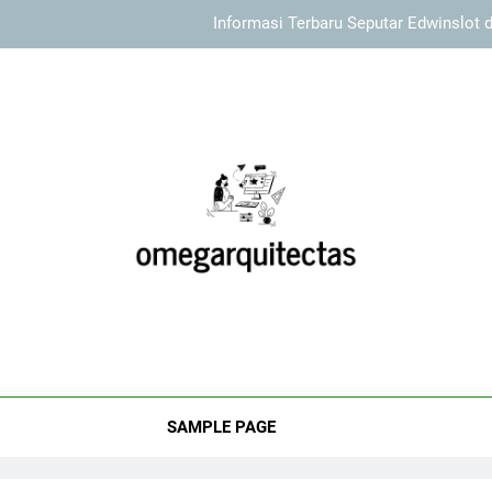
Informasi Terbaru Seputar Edwinslot 
EDWINSLOT Login: Analisis Aks
Login Edwinslot dan Panduan Memahami Halama
TIARA4D Login untuk Pengalama
Informasi Terbaru Seputar Edwinslot 
EDWINSLOT Login: Analisis Aks
Login Edwinslot dan Panduan Memahami Halama
ga Arquitectas
 Hunian Impian Anda Dengan Omega Arquitectas. Layanan Des
Anda.
SAMPLE PAGE