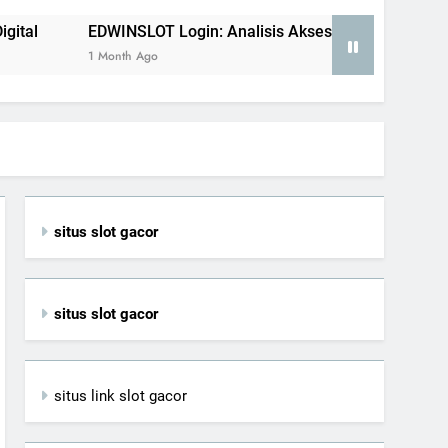
EDWINSLOT Login: Analisis Akses dari Sisi Kecepatan dan K
1 Month Ago
situs slot gacor
situs slot gacor
situs link slot gacor