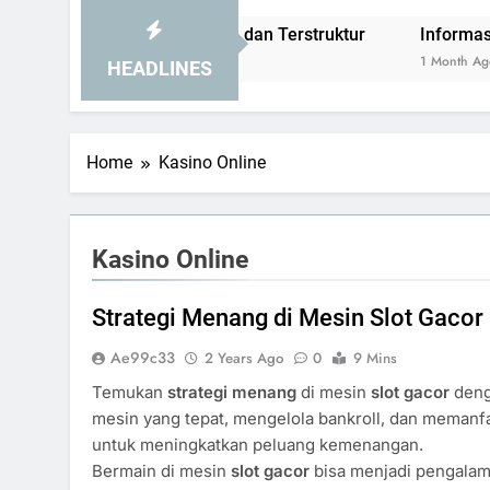
ses yang Nyaman dan Terstruktur
Informasi Terbaru Se
1 Month Ago
HEADLINES
Home
Kasino Online
Kasino Online
Strategi Menang di Mesin Slot Gacor
Ae99c33
2 Years Ago
0
9 Mins
Temukan
strategi menang
di mesin
slot gacor
deng
mesin yang tepat, mengelola bankroll, dan memanfa
untuk meningkatkan peluang kemenangan.
Bermain di mesin
slot gacor
bisa menjadi pengalam