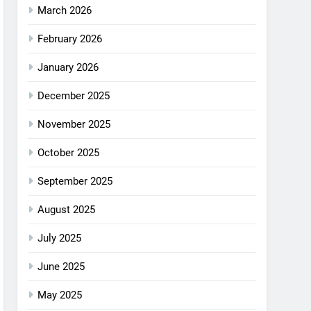
March 2026
February 2026
January 2026
December 2025
November 2025
October 2025
September 2025
August 2025
July 2025
June 2025
May 2025