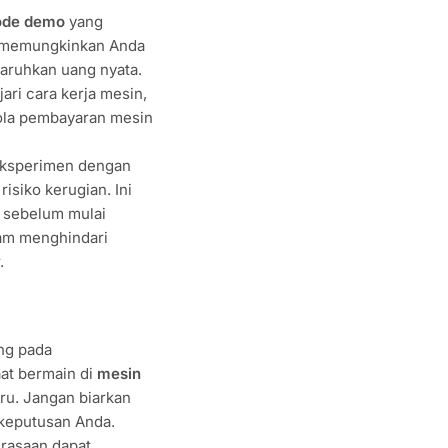
de demo
yang
o memungkinkan Anda
aruhkan uang nyata.
ri cara kerja mesin,
pola pembayaran mesin
ksperimen dengan
isiko kerugian. Ini
 sebelum mulai
lam menghindari
.
ng pada
aat bermain di
mesin
ru. Jangan biarkan
keputusan Anda.
erasaan dapat