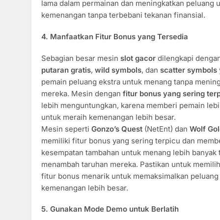
lama dalam permainan dan meningkatkan peluang u
kemenangan tanpa terbebani tekanan finansial.
4.
Manfaatkan Fitur Bonus yang Tersedia
Sebagian besar mesin
slot gacor
dilengkapi denga
putaran gratis
,
wild symbols
, dan
scatter symbols
pemain peluang ekstra untuk menang tanpa mening
mereka. Mesin dengan
fitur bonus yang sering ter
lebih menguntungkan, karena memberi pemain leb
untuk meraih kemenangan lebih besar.
Mesin seperti
Gonzo’s Quest
(NetEnt) dan
Wolf Go
memiliki fitur bonus yang sering terpicu dan memb
kesempatan tambahan untuk menang lebih banyak 
menambah taruhan mereka. Pastikan untuk memilih
fitur bonus menarik untuk memaksimalkan peluang
kemenangan lebih besar.
5.
Gunakan Mode Demo untuk Berlatih