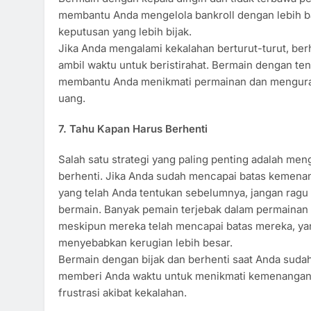
membantu Anda mengelola bankroll dengan lebih 
keputusan yang lebih bijak.
Jika Anda mengalami kekalahan berturut-turut, ber
ambil waktu untuk beristirahat. Bermain dengan te
membantu Anda menikmati permainan dan menguran
uang.
7.
Tahu Kapan Harus Berhenti
Salah satu strategi yang paling penting adalah men
berhenti. Jika Anda sudah mencapai batas kemena
yang telah Anda tentukan sebelumnya, jangan ragu 
bermain. Banyak pemain terjebak dalam permainan
meskipun mereka telah mencapai batas mereka, ya
menyebabkan kerugian lebih besar.
Bermain dengan bijak dan berhenti saat Anda suda
memberi Anda waktu untuk menikmati kemenangan
frustrasi akibat kekalahan.