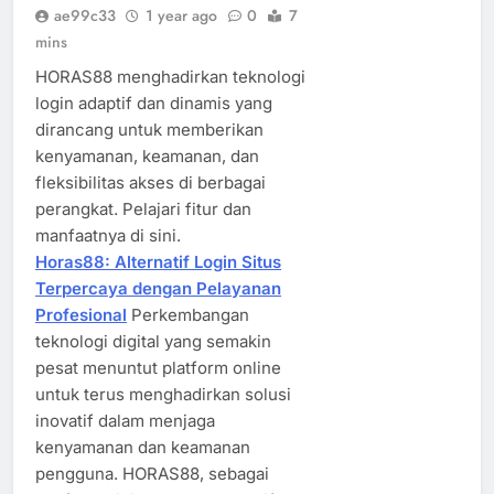
ae99c33
1 year ago
0
7
mins
HORAS88 menghadirkan teknologi
login adaptif dan dinamis yang
dirancang untuk memberikan
kenyamanan, keamanan, dan
fleksibilitas akses di berbagai
perangkat. Pelajari fitur dan
manfaatnya di sini.
Horas88: Alternatif Login Situs
Terpercaya dengan Pelayanan
Profesional
Perkembangan
teknologi digital yang semakin
pesat menuntut platform online
untuk terus menghadirkan solusi
inovatif dalam menjaga
kenyamanan dan keamanan
pengguna. HORAS88, sebagai