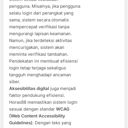
pengguna. Misalnya, jika pengguna
selalu login dari perangkat yang
sama, sistem secara otomatis
mempercepat verifikasi tanpa
mengurangi lapisan keamanan.
Namun, jika terdeteksi aktivitas
mencurigakan, sistem akan
meminta verifikasi tambahan.
Pendekatan ini membuat efisiensi
login tetap terjaga sekaligus
tangguh menghadapi ancaman
siber.
Aksesibilitas digital
juga menjadi
faktor pendukung efisiensi.
Horas88 memastikan sistem login
sesuai dengan standar
WCAG
(Web Content Accessibility
Guidelines)
. Dengan teks yang