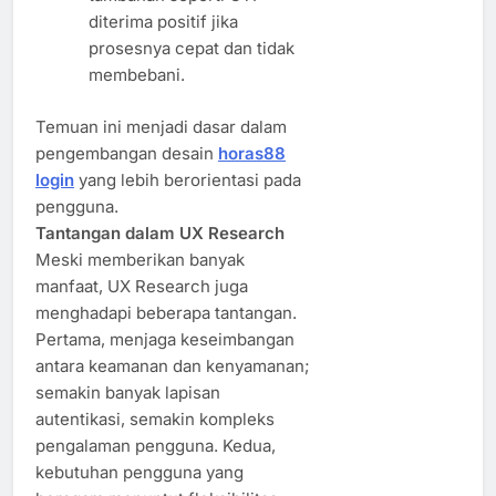
diterima positif jika
prosesnya cepat dan tidak
membebani.
Temuan ini menjadi dasar dalam
pengembangan desain
horas88
login
yang lebih berorientasi pada
pengguna.
Tantangan dalam UX Research
Meski memberikan banyak
manfaat, UX Research juga
menghadapi beberapa tantangan.
Pertama, menjaga keseimbangan
antara keamanan dan kenyamanan;
semakin banyak lapisan
autentikasi, semakin kompleks
pengalaman pengguna. Kedua,
kebutuhan pengguna yang