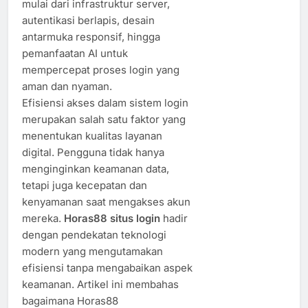
mulai dari infrastruktur server,
autentikasi berlapis, desain
antarmuka responsif, hingga
pemanfaatan AI untuk
mempercepat proses login yang
aman dan nyaman.
Efisiensi akses dalam sistem login
merupakan salah satu faktor yang
menentukan kualitas layanan
digital. Pengguna tidak hanya
menginginkan keamanan data,
tetapi juga kecepatan dan
kenyamanan saat mengakses akun
mereka.
Horas88 situs login
hadir
dengan pendekatan teknologi
modern yang mengutamakan
efisiensi tanpa mengabaikan aspek
keamanan. Artikel ini membahas
bagaimana Horas88