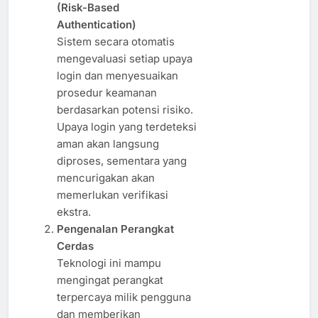
(Risk-Based
Authentication)
Sistem secara otomatis
mengevaluasi setiap upaya
login dan menyesuaikan
prosedur keamanan
berdasarkan potensi risiko.
Upaya login yang terdeteksi
aman akan langsung
diproses, sementara yang
mencurigakan akan
memerlukan verifikasi
ekstra.
Pengenalan Perangkat
Cerdas
Teknologi ini mampu
mengingat perangkat
terpercaya milik pengguna
dan memberikan