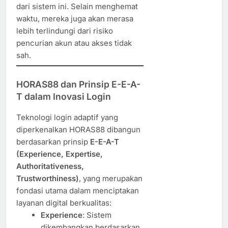
dari sistem ini. Selain menghemat
waktu, mereka juga akan merasa
lebih terlindungi dari risiko
pencurian akun atau akses tidak
sah.
HORAS88 dan Prinsip E-E-A-
T dalam Inovasi Login
Teknologi login adaptif yang
diperkenalkan HORAS88 dibangun
berdasarkan prinsip
E-E-A-T
(Experience, Expertise,
Authoritativeness,
Trustworthiness)
, yang merupakan
fondasi utama dalam menciptakan
layanan digital berkualitas:
Experience
: Sistem
dikembangkan berdasarkan