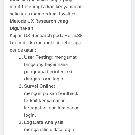
intuitif meningkatkan kenyamanan
sekaligus memperkuat loyalitas.
Metode UX Research yang
Digunakan
Kajian UX Research pada Horas88
Login dilakukan melalui beberapa
pendekatan:
User Testing:
mengamati
langsung bagaimana
pengguna berinteraksi
dengan form login.
Survei Online:
mengumpulkan feedback
terkait kenyamanan,
kecepatan, dan keamanan
login.
Log Data Analysis:
menganalisis data login