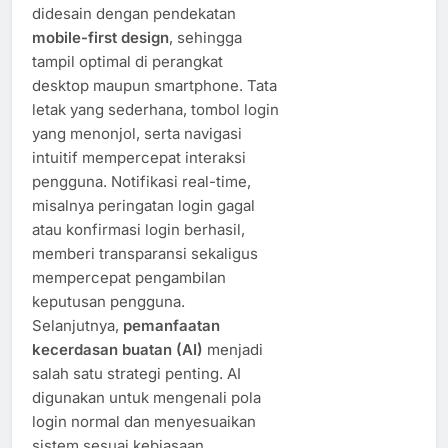
didesain dengan pendekatan
mobile-first design
, sehingga
tampil optimal di perangkat
desktop maupun smartphone. Tata
letak yang sederhana, tombol login
yang menonjol, serta navigasi
intuitif mempercepat interaksi
pengguna. Notifikasi real-time,
misalnya peringatan login gagal
atau konfirmasi login berhasil,
memberi transparansi sekaligus
mempercepat pengambilan
keputusan pengguna.
Selanjutnya,
pemanfaatan
kecerdasan buatan (AI)
menjadi
salah satu strategi penting. AI
digunakan untuk mengenali pola
login normal dan menyesuaikan
sistem sesuai kebiasaan