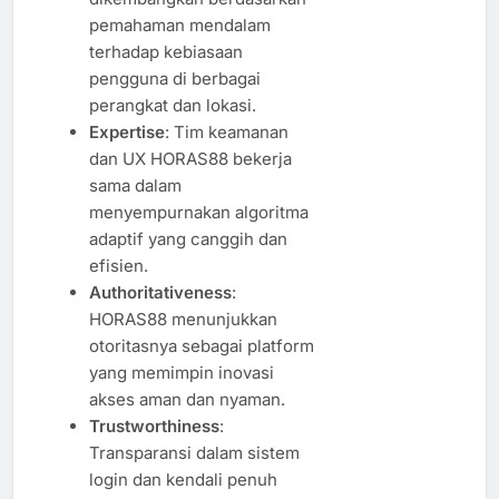
pemahaman mendalam
terhadap kebiasaan
pengguna di berbagai
perangkat dan lokasi.
Expertise
: Tim keamanan
dan UX HORAS88 bekerja
sama dalam
menyempurnakan algoritma
adaptif yang canggih dan
efisien.
Authoritativeness
:
HORAS88 menunjukkan
otoritasnya sebagai platform
yang memimpin inovasi
akses aman dan nyaman.
Trustworthiness
:
Transparansi dalam sistem
login dan kendali penuh