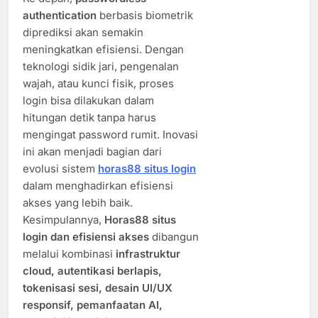
authentication
berbasis biometrik
diprediksi akan semakin
meningkatkan efisiensi. Dengan
teknologi sidik jari, pengenalan
wajah, atau kunci fisik, proses
login bisa dilakukan dalam
hitungan detik tanpa harus
mengingat password rumit. Inovasi
ini akan menjadi bagian dari
evolusi sistem
horas88 situs login
dalam menghadirkan efisiensi
akses yang lebih baik.
Kesimpulannya,
Horas88 situs
login dan efisiensi akses
dibangun
melalui kombinasi
infrastruktur
cloud, autentikasi berlapis,
tokenisasi sesi, desain UI/UX
responsif, pemanfaatan AI,