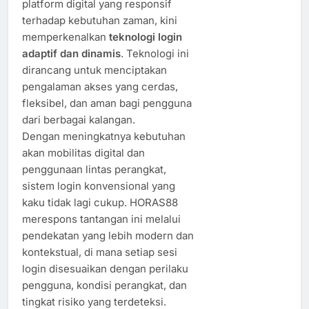
platform digital yang responsif
terhadap kebutuhan zaman, kini
memperkenalkan
teknologi login
adaptif dan dinamis
. Teknologi ini
dirancang untuk menciptakan
pengalaman akses yang cerdas,
fleksibel, dan aman bagi pengguna
dari berbagai kalangan.
Dengan meningkatnya kebutuhan
akan mobilitas digital dan
penggunaan lintas perangkat,
sistem login konvensional yang
kaku tidak lagi cukup. HORAS88
merespons tantangan ini melalui
pendekatan yang lebih modern dan
kontekstual, di mana setiap sesi
login disesuaikan dengan perilaku
pengguna, kondisi perangkat, dan
tingkat risiko yang terdeteksi.