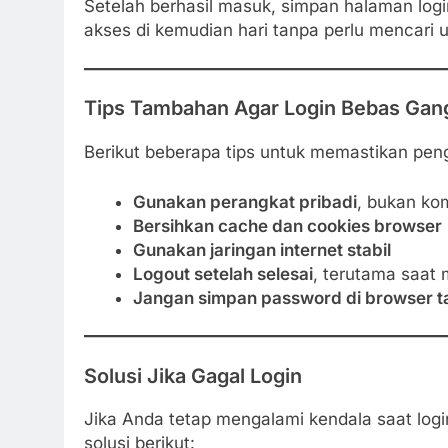
Setelah berhasil masuk, simpan halaman lo
akses di kemudian hari tanpa perlu mencari u
Tips Tambahan Agar Login Bebas Ga
Berikut beberapa tips untuk memastikan peng
Gunakan perangkat pribadi
, bukan k
Bersihkan cache dan cookies browser
Gunakan jaringan internet stabil
Logout setelah selesai
, terutama saat
Jangan simpan password di browser t
Solusi Jika Gagal Login
Jika Anda tetap mengalami kendala saat log
solusi berikut: