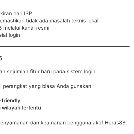
iran dari ISP
mastikan tidak ada masalah teknis lokal
8
melalui kanal resmi
ial login
5
an sejumlah fitur baru pada sistem login:
i perangkat yang biasa Anda gunakan
friendly
 wilayah tertentu
an kenyamanan dan keamanan pengguna aktif Horas88.