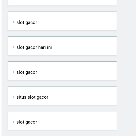
slot gacor
slot gacor hari ini
slot gacor
situs slot gacor
slot gacor