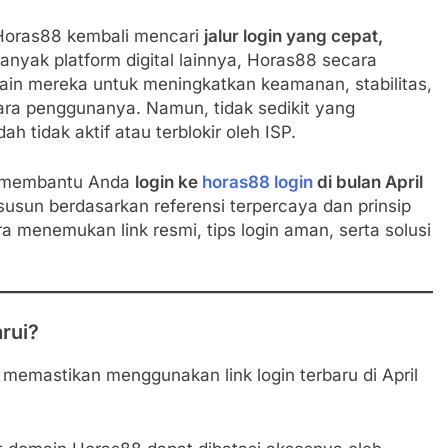
 Horas88 kembali mencari
jalur login yang cepat,
banyak platform digital lainnya, Horas88 secara
in mereka untuk meningkatkan keamanan, stabilitas,
ra penggunanya. Namun, tidak sedikit yang
h tidak aktif atau terblokir oleh ISP.
tuk membantu Anda
login ke
horas88 login
di bulan April
susun berdasarkan referensi terpercaya dan prinsip
ra menemukan link resmi, tips login aman, serta solusi
rui?
emastikan menggunakan link login terbaru di April