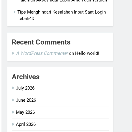
Halaman Akses agar Lebih Aman dan Terarah
Tips Menghindari Kesalahan Input Saat Login
Lebah4D
Recent Comments
A WordPress Commenter
on
Hello world!
Archives
July 2026
June 2026
May 2026
April 2026