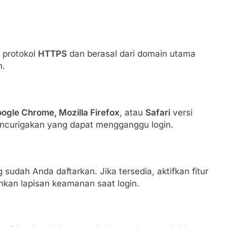
 protokol
HTTPS
dan berasal dari domain utama
n.
ogle Chrome, Mozilla Firefox
, atau
Safari
versi
mencurigakan yang dapat mengganggu login.
dah Anda daftarkan. Jika tersedia, aktifkan fitur
an lapisan keamanan saat login.