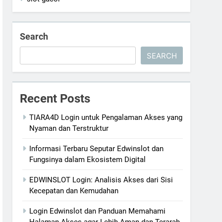
Search
SEARCH
Recent Posts
TIARA4D Login untuk Pengalaman Akses yang
Nyaman dan Terstruktur
Informasi Terbaru Seputar Edwinslot dan
Fungsinya dalam Ekosistem Digital
EDWINSLOT Login: Analisis Akses dari Sisi
Kecepatan dan Kemudahan
Login Edwinslot dan Panduan Memahami