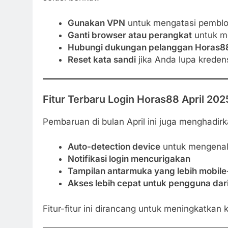
Gunakan VPN
untuk mengatasi pemblok
Ganti browser atau perangkat
untuk me
Hubungi dukungan pelanggan Horas8
Reset kata sandi
jika Anda lupa kredens
Fitur Terbaru Login Horas88 April 202
Pembaruan di bulan April ini juga menghadirk
Auto-detection device
untuk mengenal
Notifikasi login mencurigakan
Tampilan antarmuka yang lebih mobile-
Akses lebih cepat untuk pengguna dari
Fitur-fitur ini dirancang untuk meningkatk