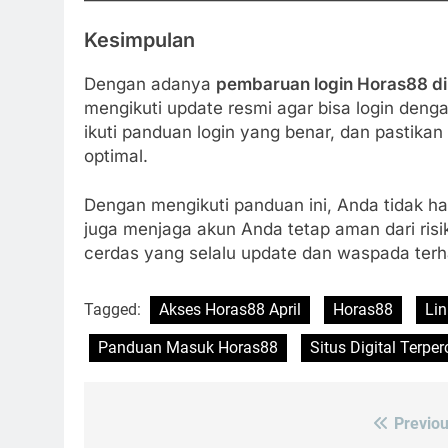
Kesimpulan
Dengan adanya
pembaruan login Horas88 di
mengikuti update resmi agar bisa login deng
ikuti panduan login yang benar, dan pastikan
optimal.
Dengan mengikuti panduan ini, Anda tidak h
juga menjaga akun Anda tetap aman dari risi
cerdas yang selalu update dan waspada terha
Tagged:
Akses Horas88 April
Horas88
Li
Panduan Masuk Horas88
Situs Digital Terpe
Previou
Post