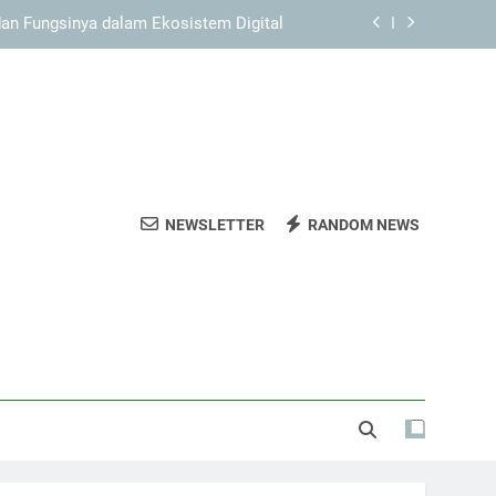
dan Fungsinya dalam Ekosistem Digital
es dari Sisi Kecepatan dan Kemudahan
n Akses agar Lebih Aman dan Terarah
n Akses yang Nyaman dan Terstruktur
dan Fungsinya dalam Ekosistem Digital
NEWSLETTER
RANDOM NEWS
es dari Sisi Kecepatan dan Kemudahan
n Akses agar Lebih Aman dan Terarah
ain Arsitektur Modern Yang Menyesuaikan Dengan Kebutuhan