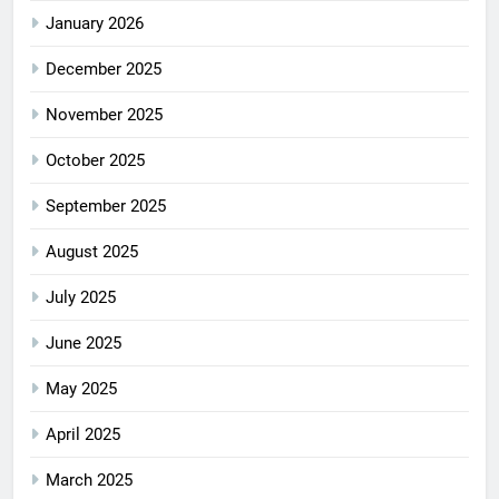
January 2026
December 2025
November 2025
October 2025
September 2025
August 2025
July 2025
June 2025
May 2025
April 2025
March 2025