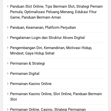
Panduan Slot Online, Tips Bermain Slot, Strategi Pemain
Pemula, Optimalisasi Peluang Menang, Edukasi Fitur
Game, Panduan Bermain Aman
Panduan, Keamanan, Platform Perjudian
Pengalaman Login dan Struktur Akses Digital
Pengembangan Diri, Kemandirian, Motivasi Hidup,
Mindset, Gaya Hidup Sehat
Permainan & Strategi
Permainan Digital
Permainan Kasino Online
Permainan Kasino Online, Slot Online, Panduan Bermain
Slot
Permainan Online, Casino, Strategi Permainan