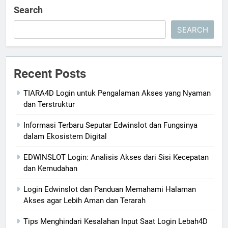
Search
SEARCH
Recent Posts
TIARA4D Login untuk Pengalaman Akses yang Nyaman
dan Terstruktur
Informasi Terbaru Seputar Edwinslot dan Fungsinya
dalam Ekosistem Digital
EDWINSLOT Login: Analisis Akses dari Sisi Kecepatan
dan Kemudahan
Login Edwinslot dan Panduan Memahami Halaman
Akses agar Lebih Aman dan Terarah
Tips Menghindari Kesalahan Input Saat Login Lebah4D