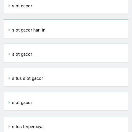
slot gacor
slot gacor hari ini
slot gacor
situs slot gacor
slot gacor
situs terpercaya