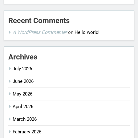
Recent Comments
A WordPress Commenter
on
Hello world!
Archives
July 2026
June 2026
May 2026
April 2026
March 2026
February 2026