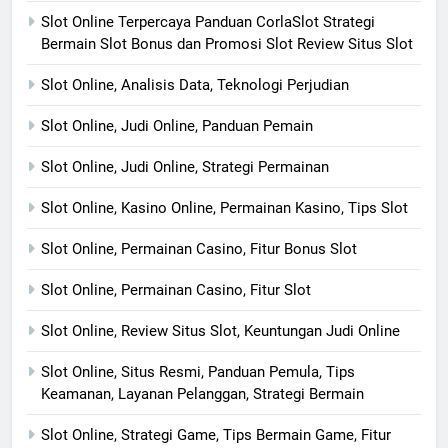
Slot Online Terpercaya Panduan CorlaSlot Strategi
Bermain Slot Bonus dan Promosi Slot Review Situs Slot
Slot Online, Analisis Data, Teknologi Perjudian
Slot Online, Judi Online, Panduan Pemain
Slot Online, Judi Online, Strategi Permainan
Slot Online, Kasino Online, Permainan Kasino, Tips Slot
Slot Online, Permainan Casino, Fitur Bonus Slot
Slot Online, Permainan Casino, Fitur Slot
Slot Online, Review Situs Slot, Keuntungan Judi Online
Slot Online, Situs Resmi, Panduan Pemula, Tips
Keamanan, Layanan Pelanggan, Strategi Bermain
Slot Online, Strategi Game, Tips Bermain Game, Fitur