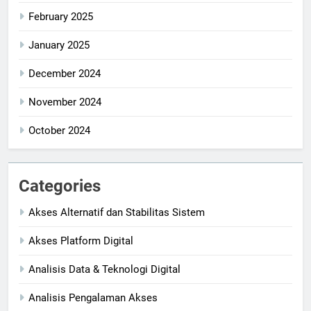
February 2025
January 2025
December 2024
November 2024
October 2024
Categories
Akses Alternatif dan Stabilitas Sistem
Akses Platform Digital
Analisis Data & Teknologi Digital
Analisis Pengalaman Akses