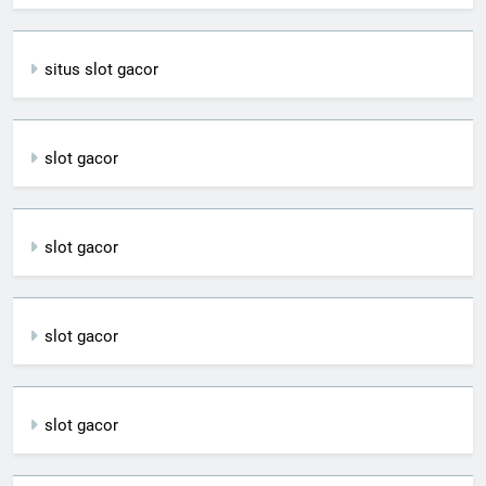
situs slot gacor
slot gacor
slot gacor
slot gacor
slot gacor