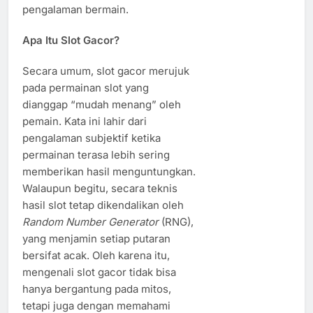
pengalaman bermain.
Apa Itu Slot Gacor?
Secara umum, slot gacor merujuk
pada permainan slot yang
dianggap “mudah menang” oleh
pemain. Kata ini lahir dari
pengalaman subjektif ketika
permainan terasa lebih sering
memberikan hasil menguntungkan.
Walaupun begitu, secara teknis
hasil slot tetap dikendalikan oleh
Random Number Generator
(RNG),
yang menjamin setiap putaran
bersifat acak. Oleh karena itu,
mengenali slot gacor tidak bisa
hanya bergantung pada mitos,
tetapi juga dengan memahami