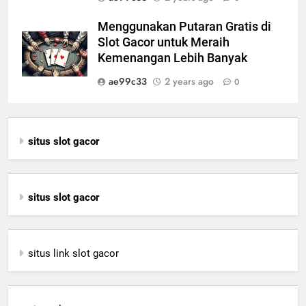
Menggunakan Putaran Gratis di
Slot Gacor untuk Meraih
Kemenangan Lebih Banyak
ae99c33
2 years ago
0
situs slot gacor
situs slot gacor
situs link slot gacor