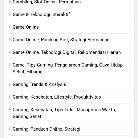
Gambling, Slot Online, Permainan
Game & Teknologi Interaktif
Game Online
Game Online, Panduan Slot, Strategi Permainan
Game Online, Teknologi Digital, Rekomendasi Harian
Game, Tips Gaming, Pengalaman Gaming, Gaya Hidup
Sehat, Hiburan
Gaming Trends & Analysis
Gaming, Kesehatan, Lifestyle, Produktivitas
Gaming, Kesehatan, Tips Tidur, Manajemen Waktu,
Gaming Sehat
Gaming, Panduan Online, Strategi