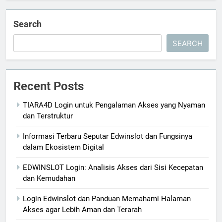
Search
SEARCH
Recent Posts
TIARA4D Login untuk Pengalaman Akses yang Nyaman
dan Terstruktur
Informasi Terbaru Seputar Edwinslot dan Fungsinya
dalam Ekosistem Digital
EDWINSLOT Login: Analisis Akses dari Sisi Kecepatan
dan Kemudahan
Login Edwinslot dan Panduan Memahami Halaman
Akses agar Lebih Aman dan Terarah