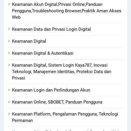
Keamanan Akun Digital,Privasi Online,Panduan
Pengguna,Troubleshooting Browser,Praktik Aman Akses
Web
Keamanan Data dan Privasi Login Digital
Keamanan Digital
Keamanan Digital & Autentikasi
Keamanan Digital, Sistem Login Kaya787, Inovasi
Teknologi, Manajemen Identitas, Proteksi Data dan
Privasi
Keamanan Login dan Perlindungan Akun
Keamanan Online, SBOBET, Panduan Pengguna
Keamanan Platform, Pengalaman Pengguna, Teknologi
Permainan