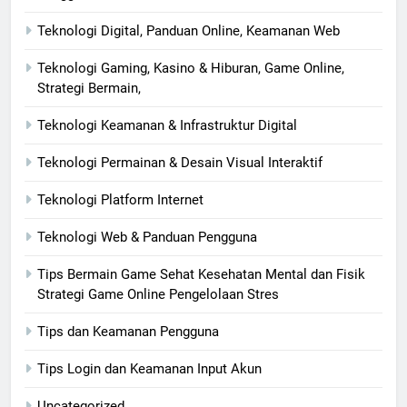
Teknologi Digital, Panduan Online, Keamanan Web
Teknologi Gaming, Kasino & Hiburan, Game Online,
Strategi Bermain,
Teknologi Keamanan & Infrastruktur Digital
Teknologi Permainan & Desain Visual Interaktif
Teknologi Platform Internet
Teknologi Web & Panduan Pengguna
Tips Bermain Game Sehat Kesehatan Mental dan Fisik
Strategi Game Online Pengelolaan Stres
Tips dan Keamanan Pengguna
Tips Login dan Keamanan Input Akun
Uncategorized