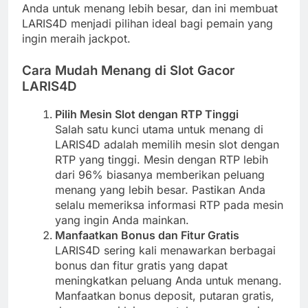
Anda untuk menang lebih besar, dan ini membuat
LARIS4D menjadi pilihan ideal bagi pemain yang
ingin meraih jackpot.
Cara Mudah Menang di Slot Gacor
LARIS4D
Pilih Mesin Slot dengan RTP Tinggi
Salah satu kunci utama untuk menang di
LARIS4D adalah memilih mesin slot dengan
RTP yang tinggi. Mesin dengan RTP lebih
dari 96% biasanya memberikan peluang
menang yang lebih besar. Pastikan Anda
selalu memeriksa informasi RTP pada mesin
yang ingin Anda mainkan.
Manfaatkan Bonus dan Fitur Gratis
LARIS4D sering kali menawarkan berbagai
bonus dan fitur gratis yang dapat
meningkatkan peluang Anda untuk menang.
Manfaatkan bonus deposit, putaran gratis,