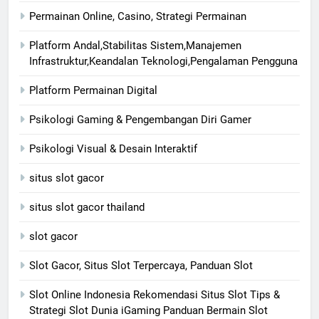
Permainan Online, Casino, Strategi Permainan
Platform Andal,Stabilitas Sistem,Manajemen
Infrastruktur,Keandalan Teknologi,Pengalaman Pengguna
Platform Permainan Digital
Psikologi Gaming & Pengembangan Diri Gamer
Psikologi Visual & Desain Interaktif
situs slot gacor
situs slot gacor thailand
slot gacor
Slot Gacor, Situs Slot Terpercaya, Panduan Slot
Slot Online Indonesia Rekomendasi Situs Slot Tips &
Strategi Slot Dunia iGaming Panduan Bermain Slot