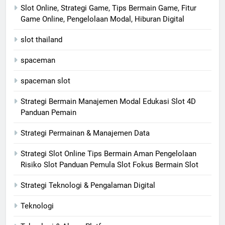
Slot Online, Strategi Game, Tips Bermain Game, Fitur
Game Online, Pengelolaan Modal, Hiburan Digital
slot thailand
spaceman
spaceman slot
Strategi Bermain Manajemen Modal Edukasi Slot 4D
Panduan Pemain
Strategi Permainan & Manajemen Data
Strategi Slot Online Tips Bermain Aman Pengelolaan
Risiko Slot Panduan Pemula Slot Fokus Bermain Slot
Strategi Teknologi & Pengalaman Digital
Teknologi