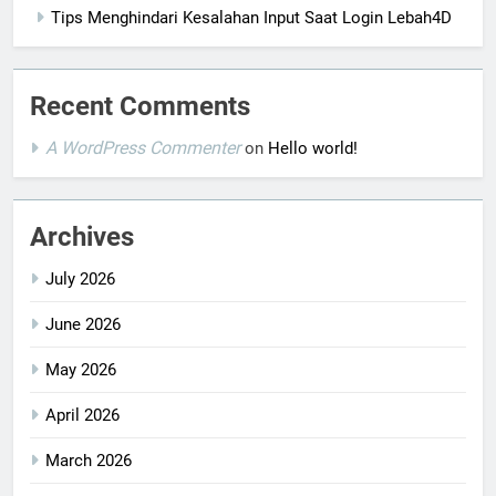
Tips Menghindari Kesalahan Input Saat Login Lebah4D
Recent Comments
A WordPress Commenter
on
Hello world!
Archives
July 2026
June 2026
May 2026
April 2026
March 2026