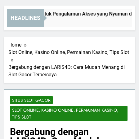
ARA4D Login untuk Pengalaman Akses yang Nyaman dan Terst
HEADLINES
Weeks Ago
Home
Slot Online, Kasino Online, Permainan Kasino, Tips Slot
Bergabung dengan LARIS4D: Cara Mudah Menang di
Slot Gacor Terpercaya
SITUS SLOT GACOR
SLOT ONLINE, KASINO ONLINE, PERMAINAN KASINO,
TIPS SLOT
Bergabung dengan