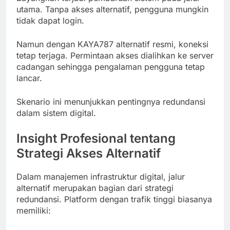
utama. Tanpa akses alternatif, pengguna mungkin
tidak dapat login.
Namun dengan KAYA787 alternatif resmi, koneksi
tetap terjaga. Permintaan akses dialihkan ke server
cadangan sehingga pengalaman pengguna tetap
lancar.
Skenario ini menunjukkan pentingnya redundansi
dalam sistem digital.
Insight Profesional tentang
Strategi Akses Alternatif
Dalam manajemen infrastruktur digital, jalur
alternatif merupakan bagian dari strategi
redundansi. Platform dengan trafik tinggi biasanya
memiliki: