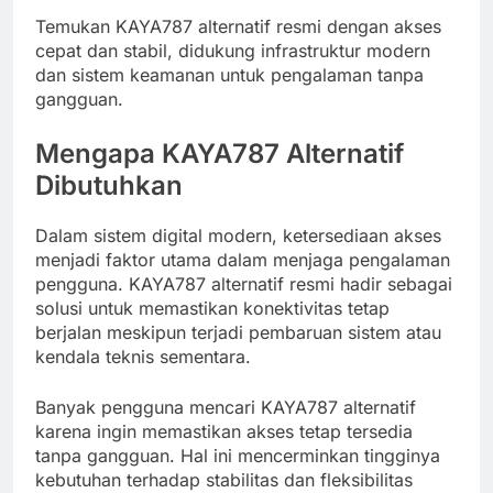
Temukan KAYA787 alternatif resmi dengan akses
cepat dan stabil, didukung infrastruktur modern
dan sistem keamanan untuk pengalaman tanpa
gangguan.
Mengapa KAYA787 Alternatif
Dibutuhkan
Dalam sistem digital modern, ketersediaan akses
menjadi faktor utama dalam menjaga pengalaman
pengguna. KAYA787 alternatif resmi hadir sebagai
solusi untuk memastikan konektivitas tetap
berjalan meskipun terjadi pembaruan sistem atau
kendala teknis sementara.
Banyak pengguna mencari KAYA787 alternatif
karena ingin memastikan akses tetap tersedia
tanpa gangguan. Hal ini mencerminkan tingginya
kebutuhan terhadap stabilitas dan fleksibilitas