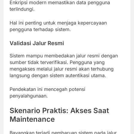
Enkripsi modern memastikan data pengguna
terlindungi.
Hal ini penting untuk menjaga kepercayaan
pengguna terhadap sistem.
Validasi Jalur Resmi
Sistem mampu membedakan jalur resmi dengan
sumber tidak terverifikasi. Pengguna yang
mengakses melalui jalur resmi akan terhubung
langsung dengan sistem autentikasi utama.
Pendekatan ini mencegah potensi
penyalahgunaan.
Skenario Praktis: Akses Saat
Maintenance
Bayangkan terjadi pembaruan sistem pada jalur