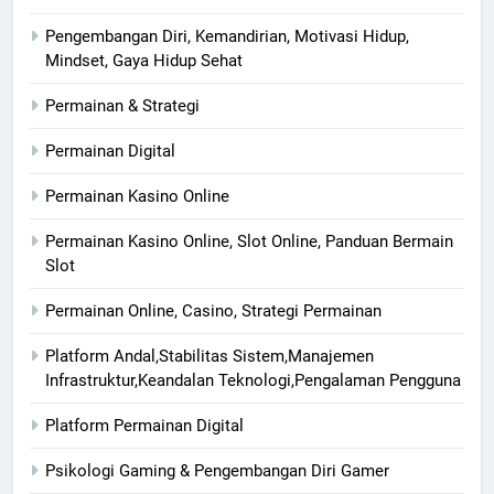
Pengembangan Diri, Kemandirian, Motivasi Hidup,
Mindset, Gaya Hidup Sehat
Permainan & Strategi
Permainan Digital
Permainan Kasino Online
Permainan Kasino Online, Slot Online, Panduan Bermain
Slot
Permainan Online, Casino, Strategi Permainan
Platform Andal,Stabilitas Sistem,Manajemen
Infrastruktur,Keandalan Teknologi,Pengalaman Pengguna
Platform Permainan Digital
Psikologi Gaming & Pengembangan Diri Gamer