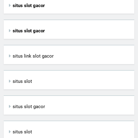
situs slot gacor
situs slot gacor
situs link slot gacor
situs slot
situs slot gacor
situs slot