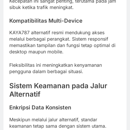
Kecepatan ini sangat penting, terutama pada jam
sibuk ketika trafik meningkat.
Kompatibilitas Multi-Device
KAYA787 alternatif resmi mendukung akses
melalui berbagai perangkat. Sistem responsif
memastikan tampilan dan fungsi tetap optimal di
desktop maupun mobile.
Fleksibilitas ini meningkatkan kenyamanan
pengguna dalam berbagai situasi.
Sistem Keamanan pada Jalur
Alternatif
Enkripsi Data Konsisten
Meskipun melalui jalur alternatif, standar
keamanan tetap sama dengan sistem utama.