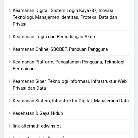
Keamanan Digital, Sistem Login Kaya787, Inovasi
Teknologi, Manajemen Identitas, Proteksi Data dan
Privasi
Keamanan Login dan Perlindungan Akun
Keamanan Online, SBOBET, Panduan Pengguna
Keamanan Platform, Pengalaman Pengguna, Teknologi
Permainan
Keamanan Siber, Teknologi Informasi, Infrastruktur Web,
Privasi dan Data
Keamanan Sistem, Infrastruktur Digital, Manajemen Data
Kesehatan & Gaya Hidup
link alternatif edwinslot