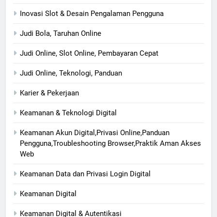
Inovasi Slot & Desain Pengalaman Pengguna
Judi Bola, Taruhan Online
Judi Online, Slot Online, Pembayaran Cepat
Judi Online, Teknologi, Panduan
Karier & Pekerjaan
Keamanan & Teknologi Digital
Keamanan Akun Digital,Privasi Online,Panduan
Pengguna,Troubleshooting Browser,Praktik Aman Akses
Web
Keamanan Data dan Privasi Login Digital
Keamanan Digital
Keamanan Digital & Autentikasi