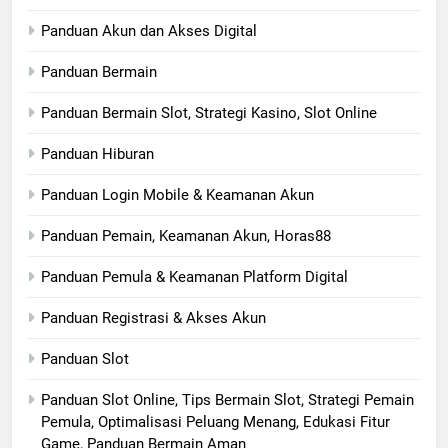
Panduan Akun dan Akses Digital
Panduan Bermain
Panduan Bermain Slot, Strategi Kasino, Slot Online
Panduan Hiburan
Panduan Login Mobile & Keamanan Akun
Panduan Pemain, Keamanan Akun, Horas88
Panduan Pemula & Keamanan Platform Digital
Panduan Registrasi & Akses Akun
Panduan Slot
Panduan Slot Online, Tips Bermain Slot, Strategi Pemain
Pemula, Optimalisasi Peluang Menang, Edukasi Fitur
Game, Panduan Bermain Aman