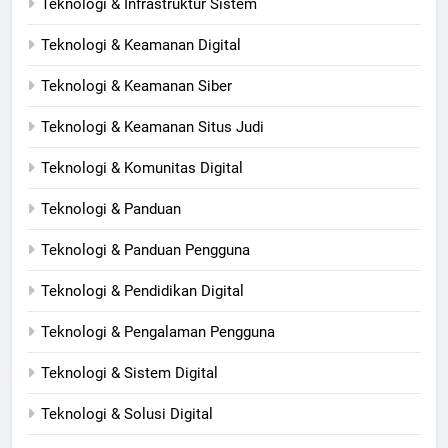
Teknologi & Infrastruktur Sistem
Teknologi & Keamanan Digital
Teknologi & Keamanan Siber
Teknologi & Keamanan Situs Judi
Teknologi & Komunitas Digital
Teknologi & Panduan
Teknologi & Panduan Pengguna
Teknologi & Pendidikan Digital
Teknologi & Pengalaman Pengguna
Teknologi & Sistem Digital
Teknologi & Solusi Digital