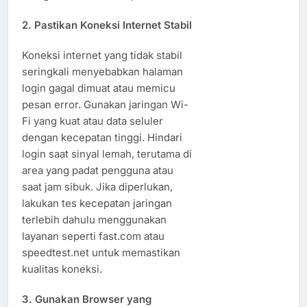
2. Pastikan Koneksi Internet Stabil
Koneksi internet yang tidak stabil
seringkali menyebabkan halaman
login gagal dimuat atau memicu
pesan error. Gunakan jaringan Wi-
Fi yang kuat atau data seluler
dengan kecepatan tinggi. Hindari
login saat sinyal lemah, terutama di
area yang padat pengguna atau
saat jam sibuk. Jika diperlukan,
lakukan tes kecepatan jaringan
terlebih dahulu menggunakan
layanan seperti fast.com atau
speedtest.net untuk memastikan
kualitas koneksi.
3. Gunakan Browser yang