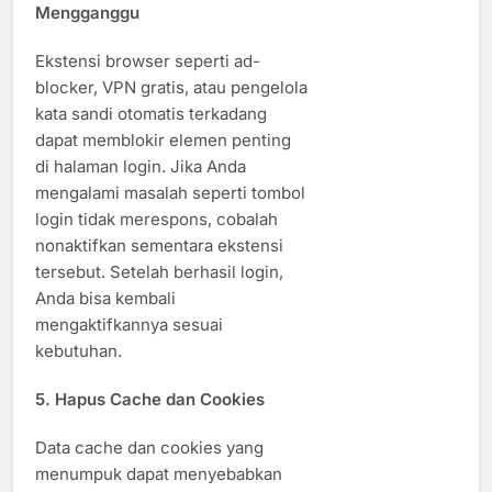
Mengganggu
Ekstensi browser seperti ad-
blocker, VPN gratis, atau pengelola
kata sandi otomatis terkadang
dapat memblokir elemen penting
di halaman login. Jika Anda
mengalami masalah seperti tombol
login tidak merespons, cobalah
nonaktifkan sementara ekstensi
tersebut. Setelah berhasil login,
Anda bisa kembali
mengaktifkannya sesuai
kebutuhan.
5. Hapus Cache dan Cookies
Data cache dan cookies yang
menumpuk dapat menyebabkan