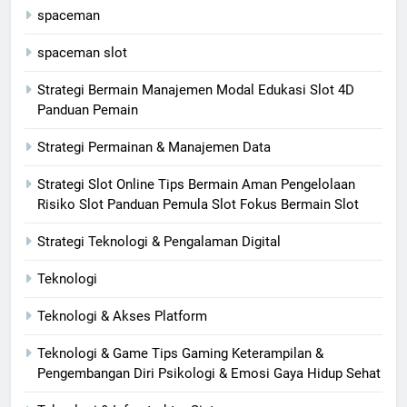
spaceman
spaceman slot
Strategi Bermain Manajemen Modal Edukasi Slot 4D
Panduan Pemain
Strategi Permainan & Manajemen Data
Strategi Slot Online Tips Bermain Aman Pengelolaan
Risiko Slot Panduan Pemula Slot Fokus Bermain Slot
Strategi Teknologi & Pengalaman Digital
Teknologi
Teknologi & Akses Platform
Teknologi & Game Tips Gaming Keterampilan &
Pengembangan Diri Psikologi & Emosi Gaya Hidup Sehat