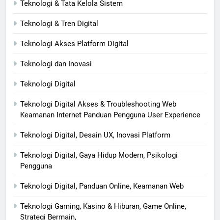
Teknologi & Tata Kelola Sistem
Teknologi & Tren Digital
Teknologi Akses Platform Digital
Teknologi dan Inovasi
Teknologi Digital
Teknologi Digital Akses & Troubleshooting Web
Keamanan Internet Panduan Pengguna User Experience
Teknologi Digital, Desain UX, Inovasi Platform
Teknologi Digital, Gaya Hidup Modern, Psikologi
Pengguna
Teknologi Digital, Panduan Online, Keamanan Web
Teknologi Gaming, Kasino & Hiburan, Game Online,
Strategi Bermain,