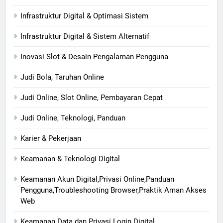
Infrastruktur Digital & Optimasi Sistem
Infrastruktur Digital & Sistem Alternatif
Inovasi Slot & Desain Pengalaman Pengguna
Judi Bola, Taruhan Online
Judi Online, Slot Online, Pembayaran Cepat
Judi Online, Teknologi, Panduan
Karier & Pekerjaan
Keamanan & Teknologi Digital
Keamanan Akun Digital,Privasi Online,Panduan
Pengguna,Troubleshooting Browser,Praktik Aman Akses
Web
Keamanan Data dan Privasi Login Digital