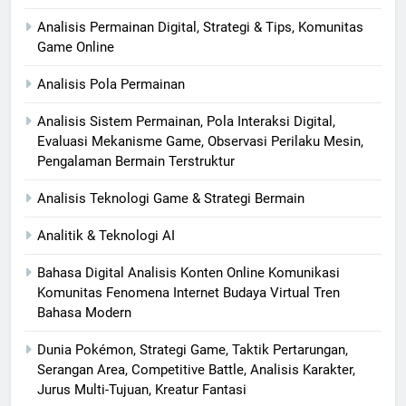
Analisis Permainan Digital, Strategi & Tips, Komunitas
Game Online
Analisis Pola Permainan
Analisis Sistem Permainan, Pola Interaksi Digital,
Evaluasi Mekanisme Game, Observasi Perilaku Mesin,
Pengalaman Bermain Terstruktur
Analisis Teknologi Game & Strategi Bermain
Analitik & Teknologi AI
Bahasa Digital Analisis Konten Online Komunikasi
Komunitas Fenomena Internet Budaya Virtual Tren
Bahasa Modern
Dunia Pokémon, Strategi Game, Taktik Pertarungan,
Serangan Area, Competitive Battle, Analisis Karakter,
Jurus Multi-Tujuan, Kreatur Fantasi