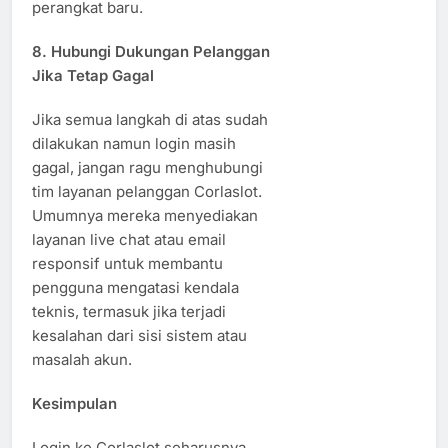
perangkat baru.
8. Hubungi Dukungan Pelanggan
Jika Tetap Gagal
Jika semua langkah di atas sudah
dilakukan namun login masih
gagal, jangan ragu menghubungi
tim layanan pelanggan Corlaslot.
Umumnya mereka menyediakan
layanan live chat atau email
responsif untuk membantu
pengguna mengatasi kendala
teknis, termasuk jika terjadi
kesalahan dari sisi sistem atau
masalah akun.
Kesimpulan
Login ke Corlaslot seharusnya