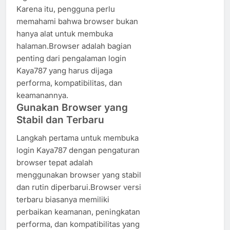
Karena itu, pengguna perlu
memahami bahwa browser bukan
hanya alat untuk membuka
halaman.Browser adalah bagian
penting dari pengalaman login
Kaya787 yang harus dijaga
performa, kompatibilitas, dan
keamanannya.
Gunakan Browser yang
Stabil dan Terbaru
Langkah pertama untuk membuka
login Kaya787 dengan pengaturan
browser tepat adalah
menggunakan browser yang stabil
dan rutin diperbarui.Browser versi
terbaru biasanya memiliki
perbaikan keamanan, peningkatan
performa, dan kompatibilitas yang