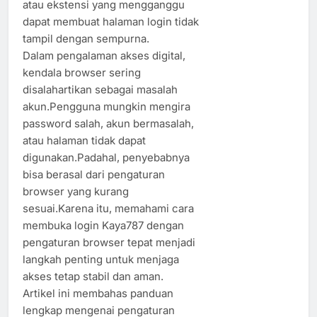
atau ekstensi yang mengganggu
dapat membuat halaman login tidak
tampil dengan sempurna.
Dalam pengalaman akses digital,
kendala browser sering
disalahartikan sebagai masalah
akun.Pengguna mungkin mengira
password salah, akun bermasalah,
atau halaman tidak dapat
digunakan.Padahal, penyebabnya
bisa berasal dari pengaturan
browser yang kurang
sesuai.Karena itu, memahami cara
membuka login Kaya787 dengan
pengaturan browser tepat menjadi
langkah penting untuk menjaga
akses tetap stabil dan aman.
Artikel ini membahas panduan
lengkap mengenai pengaturan