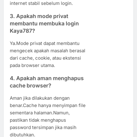
internet stabil sebelum login.
3. Apakah mode privat
membantu membuka login
Kaya787?
Ya.Mode privat dapat membantu
mengecek apakah masalah berasal
dari cache, cookie, atau ekstensi
pada browser utama.
4. Apakah aman menghapus
cache browser?
Aman jika dilakukan dengan
benar.Cache hanya menyimpan file
sementara halaman.Namun,
pastikan tidak menghapus
password tersimpan jika masih
dibutuhkan.