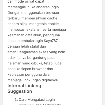
dan mode privat dapat
memengaruhi kelancaran login.
Dengan menggunakan browser
terbaru, membersihkan cache
secara bijak, mengelola cookie,
membatasi ekstensi, serta menjaga
keamanan data akun, pengguna
dapat membuka login Kaya787
dengan lebih stabil dan
aman.Pengalaman akses yang baik
tidak hanya bergantung pada
halaman yang dibuka, tetapi juga
pada kesiapan browser dan
kebiasaan pengguna dalam
menjaga lingkungan digitalnya.
Internal Linking
Suggestion
Cara Mengatasi Login