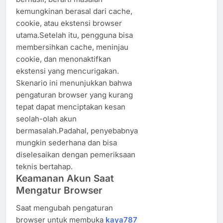
kemungkinan berasal dari cache,
cookie, atau ekstensi browser
utama.Setelah itu, pengguna bisa
membersihkan cache, meninjau
cookie, dan menonaktifkan
ekstensi yang mencurigakan.
Skenario ini menunjukkan bahwa
pengaturan browser yang kurang
tepat dapat menciptakan kesan
seolah-olah akun
bermasalah.Padahal, penyebabnya
mungkin sederhana dan bisa
diselesaikan dengan pemeriksaan
teknis bertahap.
Keamanan Akun Saat
Mengatur Browser
Saat mengubah pengaturan
browser untuk membuka
kaya787