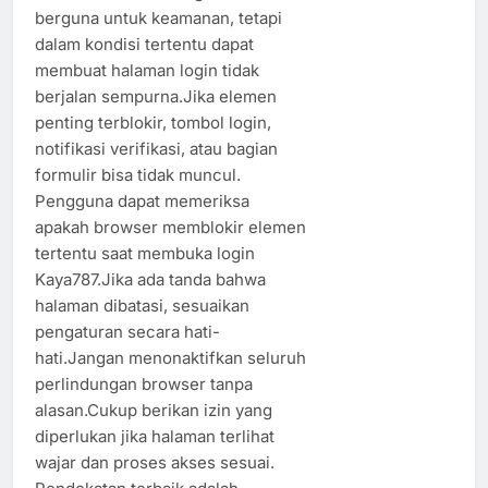
berguna untuk keamanan, tetapi
dalam kondisi tertentu dapat
membuat halaman login tidak
berjalan sempurna.Jika elemen
penting terblokir, tombol login,
notifikasi verifikasi, atau bagian
formulir bisa tidak muncul.
Pengguna dapat memeriksa
apakah browser memblokir elemen
tertentu saat membuka login
Kaya787.Jika ada tanda bahwa
halaman dibatasi, sesuaikan
pengaturan secara hati-
hati.Jangan menonaktifkan seluruh
perlindungan browser tanpa
alasan.Cukup berikan izin yang
diperlukan jika halaman terlihat
wajar dan proses akses sesuai.