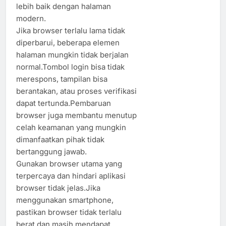
lebih baik dengan halaman
modern.
Jika browser terlalu lama tidak
diperbarui, beberapa elemen
halaman mungkin tidak berjalan
normal.Tombol login bisa tidak
merespons, tampilan bisa
berantakan, atau proses verifikasi
dapat tertunda.Pembaruan
browser juga membantu menutup
celah keamanan yang mungkin
dimanfaatkan pihak tidak
bertanggung jawab.
Gunakan browser utama yang
terpercaya dan hindari aplikasi
browser tidak jelas.Jika
menggunakan smartphone,
pastikan browser tidak terlalu
berat dan masih mendapat