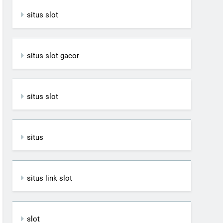
situs slot
situs slot gacor
situs slot
situs
situs link slot
slot