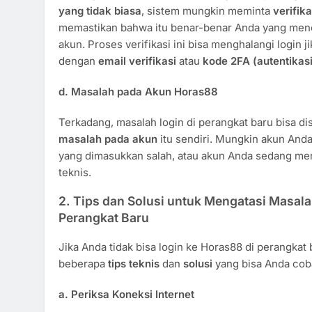
yang tidak biasa
, sistem mungkin meminta
verifik
memastikan bahwa itu benar-benar Anda yang me
akun. Proses verifikasi ini bisa menghalangi login j
dengan
email verifikasi
atau
kode 2FA (autentikasi
d.
Masalah pada Akun Horas88
Terkadang, masalah login di perangkat baru bisa d
masalah pada akun
itu sendiri. Mungkin akun Anda 
yang dimasukkan salah, atau akun Anda sedang m
teknis.
2.
Tips dan Solusi untuk Mengatasi Masala
Perangkat Baru
Jika Anda tidak bisa login ke Horas88 di perangkat 
beberapa
tips teknis
dan
solusi
yang bisa Anda cob
a.
Periksa Koneksi Internet