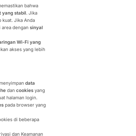
 memastikan bahwa
t yang stabil
. Jika
p kuat. Jika Anda
di area dengan
sinyal
aringan Wi-Fi yang
kan akses yang lebih
a menyimpan
data
che
dan
cookies
yang
t halaman login.
es
pada browser yang
ookies di beberapa
rivasi dan Keamanan