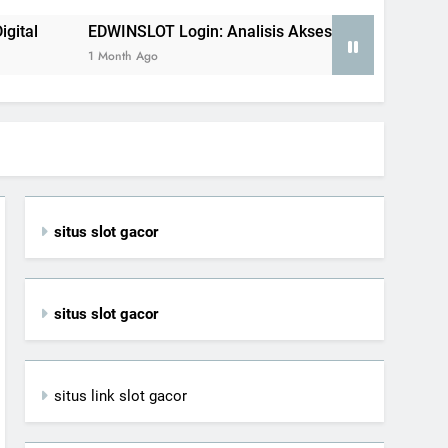
EDWINSLOT Login: Analisis Akses dari Sisi Kecepatan dan K
1 Month Ago
situs slot gacor
situs slot gacor
situs link slot gacor