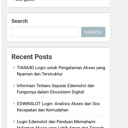
Search
SEARCH
Recent Posts
TIARA4D Login untuk Pengalaman Akses yang
Nyaman dan Terstruktur
Informasi Terbaru Seputar Edwinslot dan
Fungsinya dalam Ekosistem Digital
EDWINSLOT Login: Analisis Akses dari Sisi
Kecepatan dan Kemudahan
Login Edwinslot dan Panduan Memahami