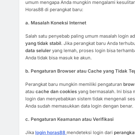
umum mengapa Anda mungkin mengalami kesulitan 
Horas88 di perangkat baru:
a.
Masalah Koneksi Internet
Salah satu penyebab paling umum masalah login a
yang tidak stabil
. Jika perangkat baru Anda terhu
data seluler
yang lemah, proses login bisa terham
Anda tidak bisa masuk ke akun.
b.
Pengaturan Browser atau Cache yang Tidak Te
Perangkat baru mungkin memiliki pengaturan
brow
atau
cache dan cookies
yang bermasalah. Ini bis
login dan menyebabkan sistem tidak mengenali ses
Anda sudah memasukkan data login dengan benar.
c.
Pengaturan Keamanan atau Verifikasi
Jika
login horas88
mendeteksi login dari
perangka