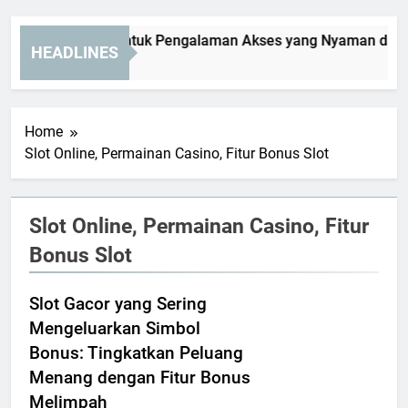
ARA4D Login untuk Pengalaman Akses yang Nyaman dan Ters
HEADLINES
Month Ago
Home
Slot Online, Permainan Casino, Fitur Bonus Slot
Slot Online, Permainan Casino, Fitur
Bonus Slot
Slot Gacor yang Sering
Mengeluarkan Simbol
Bonus: Tingkatkan Peluang
Menang dengan Fitur Bonus
Melimpah