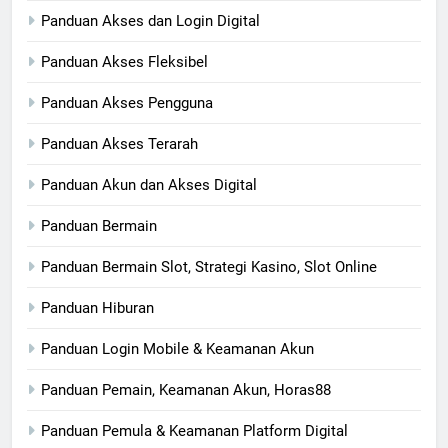
Panduan Akses dan Login Digital
Panduan Akses Fleksibel
Panduan Akses Pengguna
Panduan Akses Terarah
Panduan Akun dan Akses Digital
Panduan Bermain
Panduan Bermain Slot, Strategi Kasino, Slot Online
Panduan Hiburan
Panduan Login Mobile & Keamanan Akun
Panduan Pemain, Keamanan Akun, Horas88
Panduan Pemula & Keamanan Platform Digital