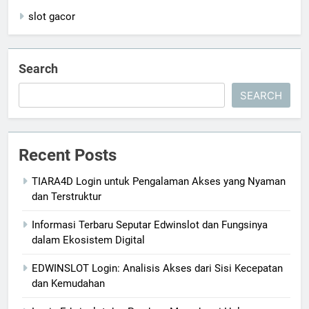
slot gacor
Search
SEARCH
Recent Posts
TIARA4D Login untuk Pengalaman Akses yang Nyaman
dan Terstruktur
Informasi Terbaru Seputar Edwinslot dan Fungsinya
dalam Ekosistem Digital
EDWINSLOT Login: Analisis Akses dari Sisi Kecepatan
dan Kemudahan