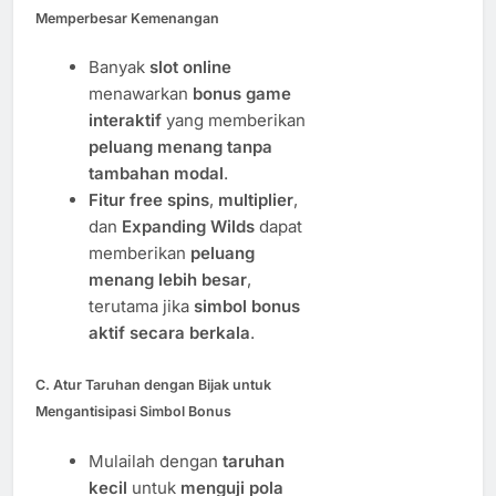
Memperbesar Kemenangan
Banyak
slot online
menawarkan
bonus game
interaktif
yang memberikan
peluang menang tanpa
tambahan modal
.
Fitur free spins
,
multiplier
,
dan
Expanding Wilds
dapat
memberikan
peluang
menang lebih besar
,
terutama jika
simbol bonus
aktif secara berkala
.
C. Atur Taruhan dengan Bijak untuk
Mengantisipasi Simbol Bonus
Mulailah dengan
taruhan
kecil
untuk
menguji pola