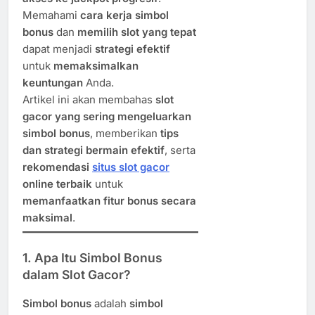
Memahami
cara kerja simbol
bonus
dan
memilih slot yang tepat
dapat menjadi
strategi efektif
untuk
memaksimalkan
keuntungan
Anda.
Artikel ini akan membahas
slot
gacor yang sering mengeluarkan
simbol bonus
, memberikan
tips
dan strategi bermain efektif
, serta
rekomendasi
situs slot gacor
online terbaik
untuk
memanfaatkan fitur bonus secara
maksimal
.
1. Apa Itu Simbol Bonus
dalam Slot Gacor?
Simbol bonus
adalah
simbol