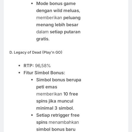
Mode bonus game
dengan wild meluas
,
memberikan
peluang
menang lebih besar
dalam
setiap putaran
gratis
.
D. Legacy of Dead (Play’n GO)
RTP:
96,58%
Fitur Simbol Bonus:
Simbol bonus berupa
peti emas
memberikan
10 free
spins jika muncul
minimal 3 simbol
.
Setiap retrigger free
spins
menambahkan
simbol bonus baru