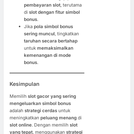
pembayaran slot
, terutama
di
slot dengan fitur simbol
bonus
.
Jika
pola simbol bonus
sering muncul
, tingkatkan
taruhan secara bertahap
untuk
memaksimalkan
kemenangan di mode
bonus
.
Kesimpulan
Memilih
slot gacor yang sering
mengeluarkan simbol bonus
adalah
strategi cerdas
untuk
meningkatkan
peluang menang
di
slot online
. Dengan memilih
slot
yang tepat
, menggunakan
strategi