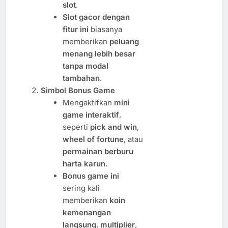
slot
.
Slot gacor dengan
fitur ini
biasanya
memberikan
peluang
menang lebih besar
tanpa modal
tambahan
.
Simbol Bonus Game
Mengaktifkan
mini
game interaktif
,
seperti
pick and win
,
wheel of fortune
, atau
permainan berburu
harta karun
.
Bonus game ini
sering kali
memberikan
koin
kemenangan
langsung
,
multiplier
,