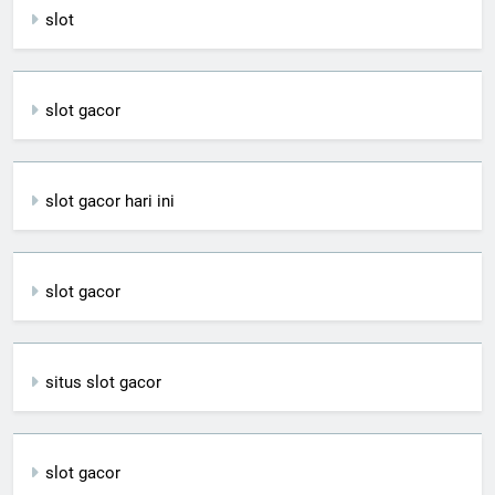
slot
slot gacor
slot gacor hari ini
slot gacor
situs slot gacor
slot gacor