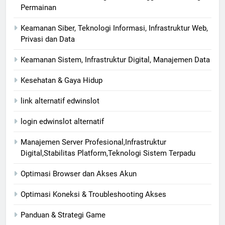
Permainan
Keamanan Siber, Teknologi Informasi, Infrastruktur Web,
Privasi dan Data
Keamanan Sistem, Infrastruktur Digital, Manajemen Data
Kesehatan & Gaya Hidup
link alternatif edwinslot
login edwinslot alternatif
Manajemen Server Profesional,Infrastruktur
Digital,Stabilitas Platform,Teknologi Sistem Terpadu
Optimasi Browser dan Akses Akun
Optimasi Koneksi & Troubleshooting Akses
Panduan & Strategi Game