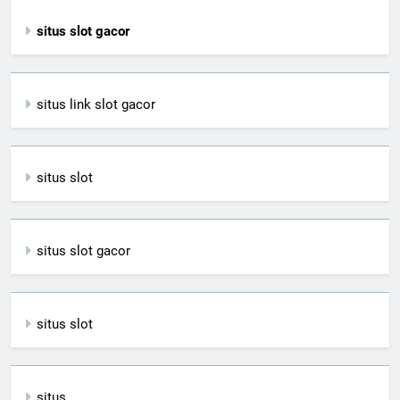
situs slot gacor
situs link slot gacor
situs slot
situs slot gacor
situs slot
situs