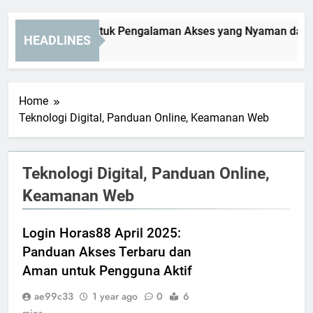
ARA4D Login untuk Pengalaman Akses yang Nyaman dan Terst
HEADLINES
eeks Ago
Home
Teknologi Digital, Panduan Online, Keamanan Web
Teknologi Digital, Panduan Online,
Keamanan Web
Login Horas88 April 2025:
Panduan Akses Terbaru dan
Aman untuk Pengguna Aktif
ae99c33
1 year ago
0
6
mins