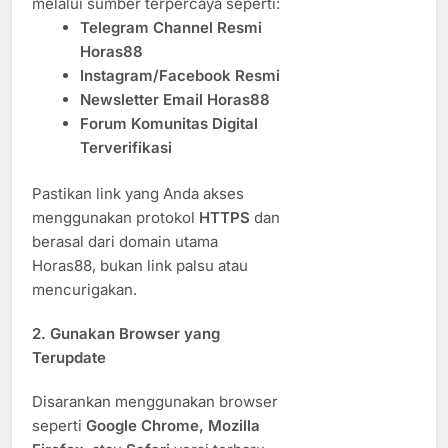
melalui sumber terpercaya seperti:
Telegram Channel Resmi
Horas88
Instagram/Facebook Resmi
Newsletter Email Horas88
Forum Komunitas Digital
Terverifikasi
Pastikan link yang Anda akses
menggunakan protokol
HTTPS
dan
berasal dari domain utama
Horas88, bukan link palsu atau
mencurigakan.
2.
Gunakan Browser yang
Terupdate
Disarankan menggunakan browser
seperti
Google Chrome, Mozilla