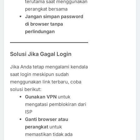
terutama saat menggunakan
perangkat bersama
Jangan simpan password
di browser tanpa
perlindungan
Solusi Jika Gagal Login
Jika Anda tetap mengalami kendala
saat login meskipun sudah
menggunakan link terbaru, coba
solusi berikut:
Gunakan VPN
untuk
mengatasi pemblokiran dari
ISP
Ganti browser atau
perangkat
untuk
memastikan tidak ada