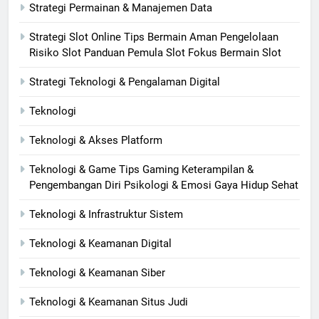
Strategi Permainan & Manajemen Data
Strategi Slot Online Tips Bermain Aman Pengelolaan
Risiko Slot Panduan Pemula Slot Fokus Bermain Slot
Strategi Teknologi & Pengalaman Digital
Teknologi
Teknologi & Akses Platform
Teknologi & Game Tips Gaming Keterampilan &
Pengembangan Diri Psikologi & Emosi Gaya Hidup Sehat
Teknologi & Infrastruktur Sistem
Teknologi & Keamanan Digital
Teknologi & Keamanan Siber
Teknologi & Keamanan Situs Judi