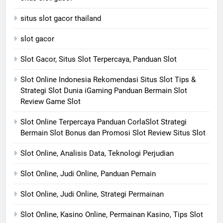
situs slot gacor thailand
slot gacor
Slot Gacor, Situs Slot Terpercaya, Panduan Slot
Slot Online Indonesia Rekomendasi Situs Slot Tips &
Strategi Slot Dunia iGaming Panduan Bermain Slot
Review Game Slot
Slot Online Terpercaya Panduan CorlaSlot Strategi
Bermain Slot Bonus dan Promosi Slot Review Situs Slot
Slot Online, Analisis Data, Teknologi Perjudian
Slot Online, Judi Online, Panduan Pemain
Slot Online, Judi Online, Strategi Permainan
Slot Online, Kasino Online, Permainan Kasino, Tips Slot