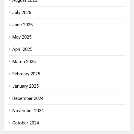
August 2025
July 2025
June 2025
May 2025
April 2025
March 2025
February 2025
January 2025
December 2024
November 2024
October 2024