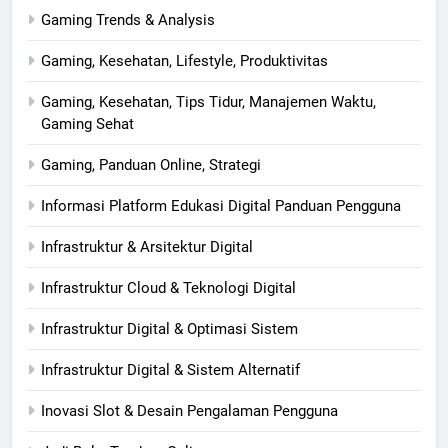
Gaming Trends & Analysis
Gaming, Kesehatan, Lifestyle, Produktivitas
Gaming, Kesehatan, Tips Tidur, Manajemen Waktu,
Gaming Sehat
Gaming, Panduan Online, Strategi
Informasi Platform Edukasi Digital Panduan Pengguna
Infrastruktur & Arsitektur Digital
Infrastruktur Cloud & Teknologi Digital
Infrastruktur Digital & Optimasi Sistem
Infrastruktur Digital & Sistem Alternatif
Inovasi Slot & Desain Pengalaman Pengguna