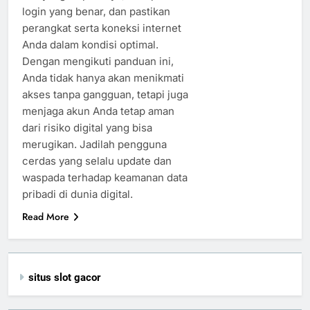
login yang benar, dan pastikan
perangkat serta koneksi internet
Anda dalam kondisi optimal.
Dengan mengikuti panduan ini,
Anda tidak hanya akan menikmati
akses tanpa gangguan, tetapi juga
menjaga akun Anda tetap aman
dari risiko digital yang bisa
merugikan. Jadilah pengguna
cerdas yang selalu update dan
waspada terhadap keamanan data
pribadi di dunia digital.
Read More
situs slot gacor