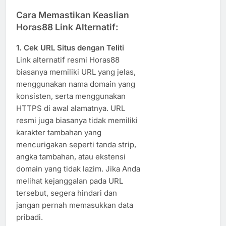
Cara Memastikan Keaslian
Horas88 Link Alternatif:
1. Cek URL Situs dengan Teliti
Link alternatif resmi Horas88
biasanya memiliki URL yang jelas,
menggunakan nama domain yang
konsisten, serta menggunakan
HTTPS di awal alamatnya. URL
resmi juga biasanya tidak memiliki
karakter tambahan yang
mencurigakan seperti tanda strip,
angka tambahan, atau ekstensi
domain yang tidak lazim. Jika Anda
melihat kejanggalan pada URL
tersebut, segera hindari dan
jangan pernah memasukkan data
pribadi.