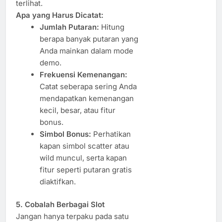
terlihat.
Apa yang Harus Dicatat:
Jumlah Putaran:
Hitung
berapa banyak putaran yang
Anda mainkan dalam mode
demo.
Frekuensi Kemenangan:
Catat seberapa sering Anda
mendapatkan kemenangan
kecil, besar, atau fitur
bonus.
Simbol Bonus:
Perhatikan
kapan simbol scatter atau
wild muncul, serta kapan
fitur seperti putaran gratis
diaktifkan.
5. Cobalah Berbagai Slot
Jangan hanya terpaku pada satu