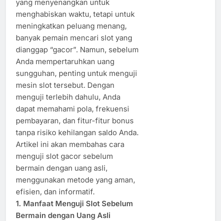
yang menyenangkan untuk
menghabiskan waktu, tetapi untuk
meningkatkan peluang menang,
banyak pemain mencari slot yang
dianggap “gacor”. Namun, sebelum
Anda mempertaruhkan uang
sungguhan, penting untuk menguji
mesin slot tersebut. Dengan
menguji terlebih dahulu, Anda
dapat memahami pola, frekuensi
pembayaran, dan fitur-fitur bonus
tanpa risiko kehilangan saldo Anda.
Artikel ini akan membahas cara
menguji slot gacor sebelum
bermain dengan uang asli,
menggunakan metode yang aman,
efisien, dan informatif.
1. Manfaat Menguji Slot Sebelum
Bermain dengan Uang Asli