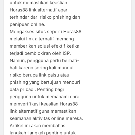
untuk memastikan keaslian
Horas88 link alternatif agar
terhindar dari risiko phishing dan
penipuan online.
Mengakses situs seperti Horas88
melalui link alternatif memang
memberikan solusi efektif ketika
terjadi pemblokiran oleh ISP.
Namun, pengguna perlu berhati-
hati karena sering kali muncul
risiko berupa link palsu atau
phishing yang bertujuan mencuri
data pribadi. Penting bagi
pengguna untuk memahami cara
memverifikasi keaslian Horas88
link alternatif guna memastikan
keamanan aktivitas online mereka.
Artikel ini akan membahas
langkah-langkah penting untuk