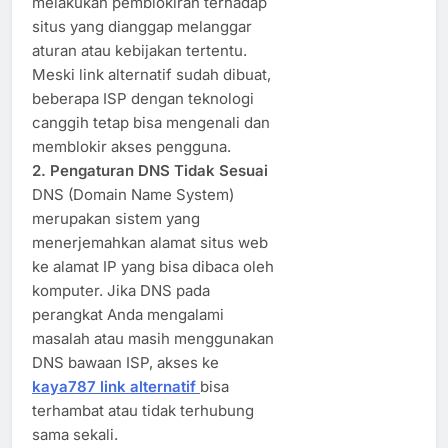
melakukan pemblokiran terhadap
situs yang dianggap melanggar
aturan atau kebijakan tertentu.
Meski link alternatif sudah dibuat,
beberapa ISP dengan teknologi
canggih tetap bisa mengenali dan
memblokir akses pengguna.
2. Pengaturan DNS Tidak Sesuai
DNS (Domain Name System)
merupakan sistem yang
menerjemahkan alamat situs web
ke alamat IP yang bisa dibaca oleh
komputer. Jika DNS pada
perangkat Anda mengalami
masalah atau masih menggunakan
DNS bawaan ISP, akses ke
kaya787 link alternatif
bisa
terhambat atau tidak terhubung
sama sekali.