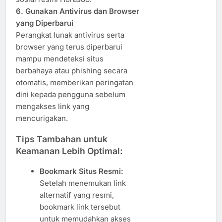
6. Gunakan Antivirus dan Browser
yang Diperbarui
Perangkat lunak antivirus serta
browser yang terus diperbarui
mampu mendeteksi situs
berbahaya atau phishing secara
otomatis, memberikan peringatan
dini kepada pengguna sebelum
mengakses link yang
mencurigakan.
Tips Tambahan untuk
Keamanan Lebih Optimal:
Bookmark Situs Resmi:
Setelah menemukan link
alternatif yang resmi,
bookmark link tersebut
untuk memudahkan akses