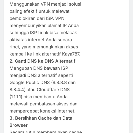
Menggunakan VPN menjadi solusi
paling efektif untuk melewati
pemblokiran dari ISP. VPN
menyembunyikan alamat IP Anda
sehingga ISP tidak bisa melacak
aktivitas internet Anda secara
rinci, yang memungkinkan akses
kembali ke link alternatif Kaya787.
2. Ganti DNS ke DNS Alternatif
Mengubah DNS bawaan ISP
menjadi DNS alternatif seperti
Google Public DNS (8.8.8.8 dan
8.8.4.4) atau Cloudflare DNS
(1.1.1.1) bisa membantu Anda
melewati pembatasan akses dan
mempercepat koneksi internet.
3. Bersihkan Cache dan Data
Browser
Secara rutin membersihkan cache