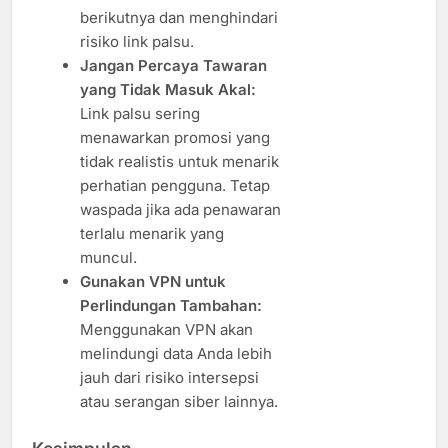
berikutnya dan menghindari
risiko link palsu.
Jangan Percaya Tawaran
yang Tidak Masuk Akal:
Link palsu sering
menawarkan promosi yang
tidak realistis untuk menarik
perhatian pengguna. Tetap
waspada jika ada penawaran
terlalu menarik yang
muncul.
Gunakan VPN untuk
Perlindungan Tambahan:
Menggunakan VPN akan
melindungi data Anda lebih
jauh dari risiko intersepsi
atau serangan siber lainnya.