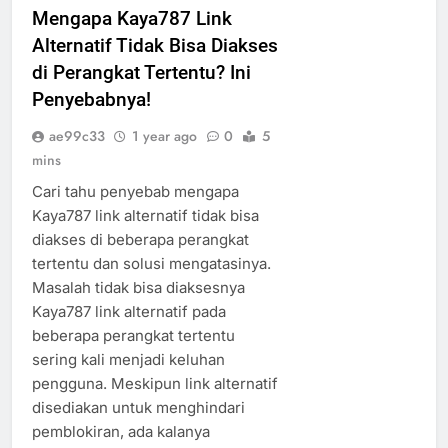
Mengapa Kaya787 Link
Alternatif Tidak Bisa Diakses
di Perangkat Tertentu? Ini
Penyebabnya!
ae99c33
1 year ago
0
5
mins
Cari tahu penyebab mengapa
Kaya787 link alternatif tidak bisa
diakses di beberapa perangkat
tertentu dan solusi mengatasinya.
Masalah tidak bisa diaksesnya
Kaya787 link alternatif pada
beberapa perangkat tertentu
sering kali menjadi keluhan
pengguna. Meskipun link alternatif
disediakan untuk menghindari
pemblokiran, ada kalanya