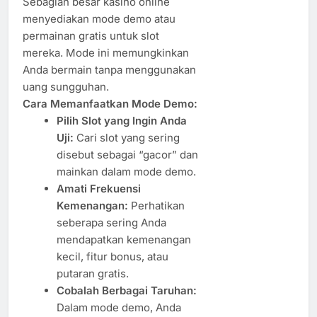
Sebagian besar kasino online
menyediakan mode demo atau
permainan gratis untuk slot
mereka. Mode ini memungkinkan
Anda bermain tanpa menggunakan
uang sungguhan.
Cara Memanfaatkan Mode Demo:
Pilih Slot yang Ingin Anda
Uji:
Cari slot yang sering
disebut sebagai “gacor” dan
mainkan dalam mode demo.
Amati Frekuensi
Kemenangan:
Perhatikan
seberapa sering Anda
mendapatkan kemenangan
kecil, fitur bonus, atau
putaran gratis.
Cobalah Berbagai Taruhan:
Dalam mode demo, Anda