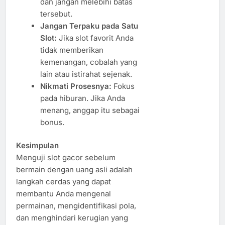
dan jangan melebihi batas
tersebut.
Jangan Terpaku pada Satu
Slot:
Jika slot favorit Anda
tidak memberikan
kemenangan, cobalah yang
lain atau istirahat sejenak.
Nikmati Prosesnya:
Fokus
pada hiburan. Jika Anda
menang, anggap itu sebagai
bonus.
Kesimpulan
Menguji slot gacor sebelum
bermain dengan uang asli adalah
langkah cerdas yang dapat
membantu Anda mengenal
permainan, mengidentifikasi pola,
dan menghindari kerugian yang