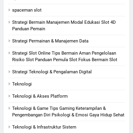
spaceman slot
Strategi Bermain Manajemen Modal Edukasi Slot 4D
Panduan Pemain
Strategi Permainan & Manajemen Data
Strategi Slot Online Tips Bermain Aman Pengelolaan
Risiko Slot Panduan Pemula Slot Fokus Bermain Slot
Strategi Teknologi & Pengalaman Digital
Teknologi
Teknologi & Akses Platform
Teknologi & Game Tips Gaming Keterampilan &
Pengembangan Diri Psikologi & Emosi Gaya Hidup Sehat
Teknologi & Infrastruktur Sistem