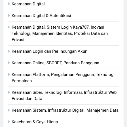
Keamanan Digital
Keamanan Digital & Autentikasi
Keamanan Digital, Sistem Login Kaya787, Inovasi
Teknologi, Manajemen Identitas, Proteksi Data dan
Privasi
Keamanan Login dan Perlindungan Akun
Keamanan Online, SBOBET, Panduan Pengguna
Keamanan Platform, Pengalaman Pengguna, Teknologi
Permainan
Keamanan Siber, Teknologi Informasi, Infrastruktur Web,
Privasi dan Data
Keamanan Sistem, Infrastruktur Digital, Manajemen Data
Kesehatan & Gaya Hidup