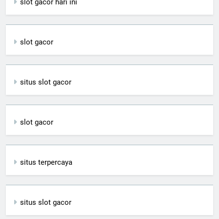
slot gacor hari ini
slot gacor
situs slot gacor
slot gacor
situs terpercaya
situs slot gacor