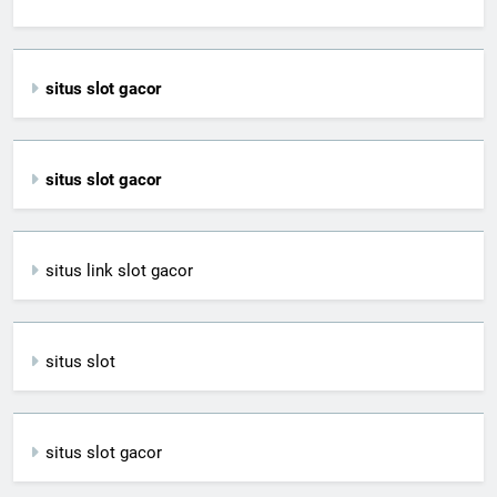
situs slot gacor
situs slot gacor
situs link slot gacor
situs slot
situs slot gacor