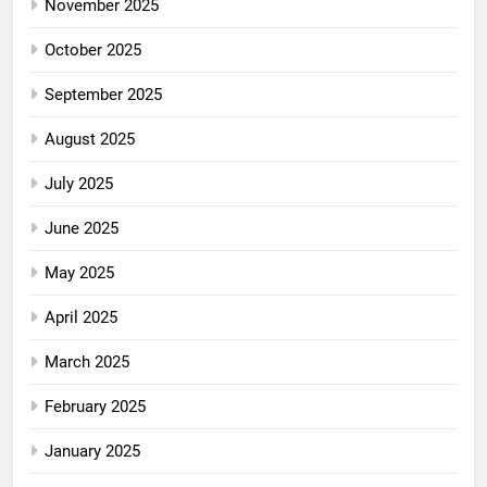
November 2025
October 2025
September 2025
August 2025
July 2025
June 2025
May 2025
April 2025
March 2025
February 2025
January 2025