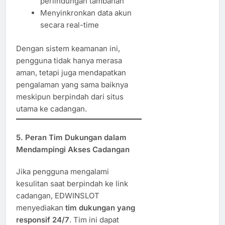
perlindungan tambahan
Menyinkronkan data akun
secara real-time
Dengan sistem keamanan ini,
pengguna tidak hanya merasa
aman, tetapi juga mendapatkan
pengalaman yang sama baiknya
meskipun berpindah dari situs
utama ke cadangan.
5. Peran Tim Dukungan dalam
Mendampingi Akses Cadangan
Jika pengguna mengalami
kesulitan saat berpindah ke link
cadangan, EDWINSLOT
menyediakan
tim dukungan yang
responsif 24/7
. Tim ini dapat