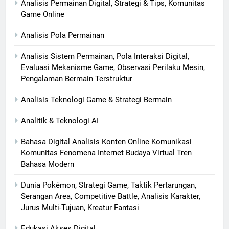
Analisis Permainan Digital, Strategi & Tips, Komunitas
Game Online
Analisis Pola Permainan
Analisis Sistem Permainan, Pola Interaksi Digital,
Evaluasi Mekanisme Game, Observasi Perilaku Mesin,
Pengalaman Bermain Terstruktur
Analisis Teknologi Game & Strategi Bermain
Analitik & Teknologi AI
Bahasa Digital Analisis Konten Online Komunikasi
Komunitas Fenomena Internet Budaya Virtual Tren
Bahasa Modern
Dunia Pokémon, Strategi Game, Taktik Pertarungan,
Serangan Area, Competitive Battle, Analisis Karakter,
Jurus Multi-Tujuan, Kreatur Fantasi
Edukasi Akses Digital