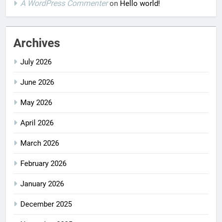
A WordPress Commenter
on
Hello world!
Archives
July 2026
June 2026
May 2026
April 2026
March 2026
February 2026
January 2026
December 2025