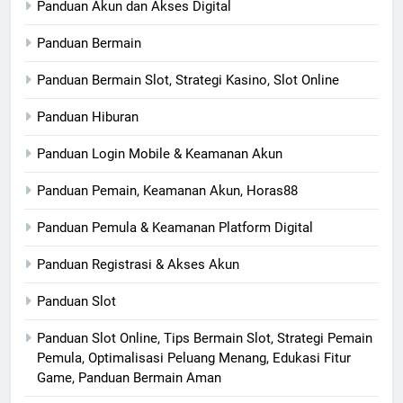
Panduan Akun dan Akses Digital
Panduan Bermain
Panduan Bermain Slot, Strategi Kasino, Slot Online
Panduan Hiburan
Panduan Login Mobile & Keamanan Akun
Panduan Pemain, Keamanan Akun, Horas88
Panduan Pemula & Keamanan Platform Digital
Panduan Registrasi & Akses Akun
Panduan Slot
Panduan Slot Online, Tips Bermain Slot, Strategi Pemain
Pemula, Optimalisasi Peluang Menang, Edukasi Fitur
Game, Panduan Bermain Aman