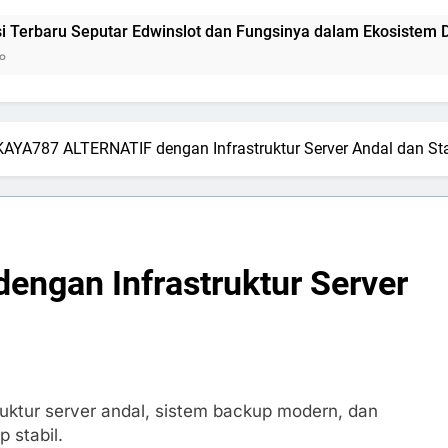
 Seputar Edwinslot dan Fungsinya dalam Ekosistem Digital
KAYA787 ALTERNATIF dengan Infrastruktur Server Andal dan Sta
ngan Infrastruktur Server
uktur server andal, sistem backup modern, dan
 stabil.