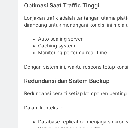
Optimasi Saat Traffic Tinggi
Lonjakan trafik adalah tantangan utama platfo
dirancang untuk menangani kondisi ini melalu
Auto scaling server
Caching system
Monitoring performa real-time
Dengan sistem ini, waktu respons tetap kon
Redundansi dan Sistem Backup
Redundansi berarti setiap komponen penting
Dalam konteks ini:
Database replication menjaga sinkronis