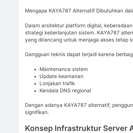
Mengapa KAYA787 Alternatif Dibutuhkan dal
Dalam arsitektur platform digital, keberadaan
strategi keberlanjutan sistem. KAYA787 altern
yang dirancang untuk menjaga akses tetap 
Gangguan teknis dapat terjadi karena berbagai
Maintenance sistem
Update keamanan
Lonjakan trafik
Kendala DNS regional
Dengan adanya KAYA787 alternatif, penggun
signifikan.
Konsep Infrastruktur Server 