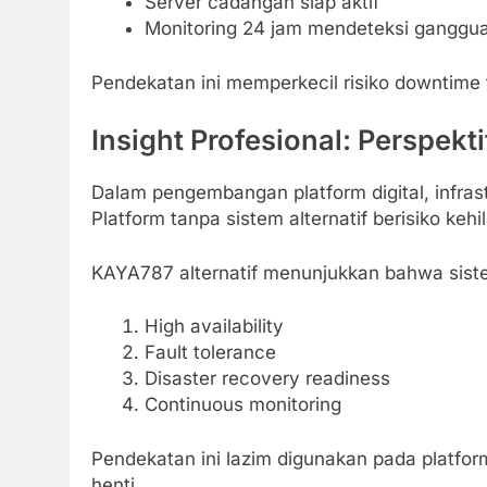
Server cadangan siap aktif
Monitoring 24 jam mendeteksi ganggua
Pendekatan ini memperkecil risiko downtime t
Insight Profesional: Perspekt
Dalam pengembangan platform digital, infrast
Platform tanpa sistem alternatif berisiko keh
KAYA787 alternatif menunjukkan bahwa siste
High availability
Fault tolerance
Disaster recovery readiness
Continuous monitoring
Pendekatan ini lazim digunakan pada platfo
henti.