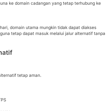
una ke domain cadangan yang tetap terhubung ke
i hari, domain utama mungkin tidak dapat diakses
una tetap dapat masuk melalui jalur alternatif tanpa
atif
ernatif tetap aman.
TPS