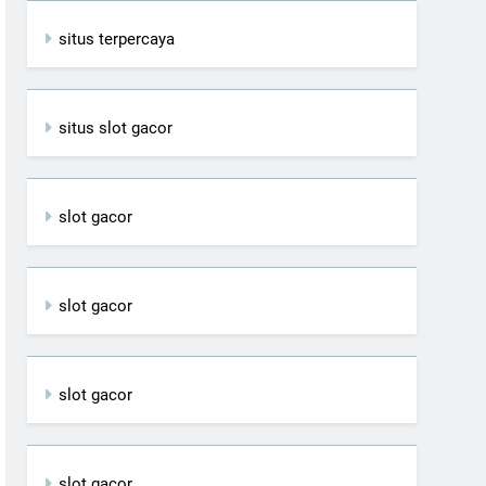
situs terpercaya
situs slot gacor
slot gacor
slot gacor
slot gacor
slot gacor