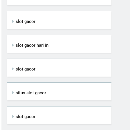
slot gacor
slot gacor hari ini
slot gacor
situs slot gacor
slot gacor