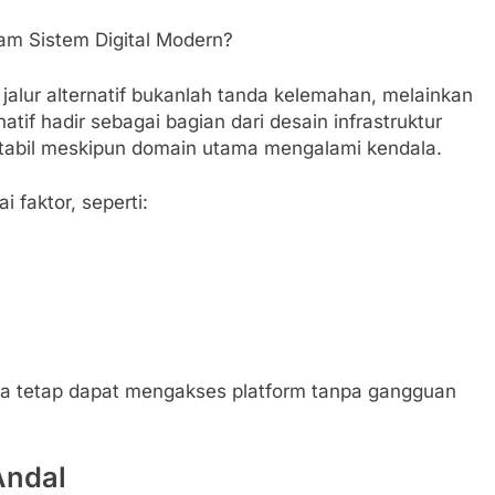
am Sistem Digital Modern?
 jalur alternatif bukanlah tanda kelemahan, melainkan
atif hadir sebagai bagian dari desain infrastruktur
stabil meskipun domain utama mengalami kendala.
 faktor, seperti:
a tetap dapat mengakses platform tanpa gangguan
Andal