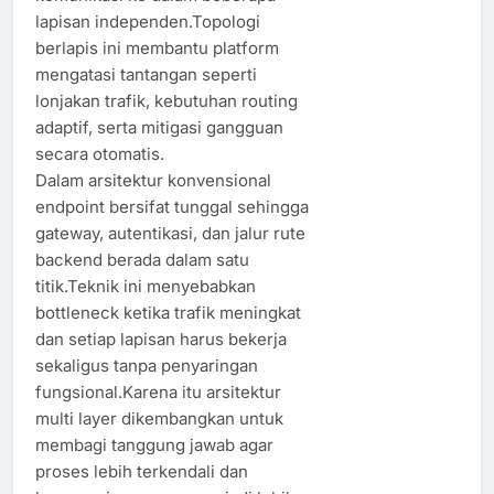
lapisan independen.Topologi
berlapis ini membantu platform
mengatasi tantangan seperti
lonjakan trafik, kebutuhan routing
adaptif, serta mitigasi gangguan
secara otomatis.
Dalam arsitektur konvensional
endpoint bersifat tunggal sehingga
gateway, autentikasi, dan jalur rute
backend berada dalam satu
titik.Teknik ini menyebabkan
bottleneck ketika trafik meningkat
dan setiap lapisan harus bekerja
sekaligus tanpa penyaringan
fungsional.Karena itu arsitektur
multi layer dikembangkan untuk
membagi tanggung jawab agar
proses lebih terkendali dan