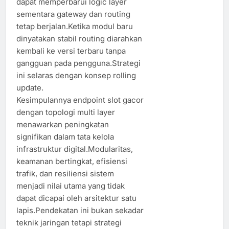
dapat memperbarui logic layer
sementara gateway dan routing
tetap berjalan.Ketika modul baru
dinyatakan stabil routing diarahkan
kembali ke versi terbaru tanpa
gangguan pada pengguna.Strategi
ini selaras dengan konsep rolling
update.
Kesimpulannya endpoint slot gacor
dengan topologi multi layer
menawarkan peningkatan
signifikan dalam tata kelola
infrastruktur digital.Modularitas,
keamanan bertingkat, efisiensi
trafik, dan resiliensi sistem
menjadi nilai utama yang tidak
dapat dicapai oleh arsitektur satu
lapis.Pendekatan ini bukan sekadar
teknik jaringan tetapi strategi