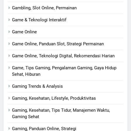
Gambling, Slot Online, Permainan
Game & Teknologi Interaktif
Game Online
Game Online, Panduan Slot, Strategi Permainan
Game Online, Teknologi Digital, Rekomendasi Harian
Game, Tips Gaming, Pengalaman Gaming, Gaya Hidup
Sehat, Hiburan
Gaming Trends & Analysis
Gaming, Kesehatan, Lifestyle, Produktivitas
Gaming, Kesehatan, Tips Tidur, Manajemen Waktu,
Gaming Sehat
Gaming, Panduan Online, Strategi