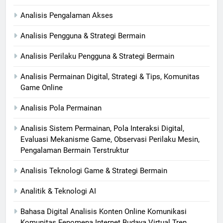
Analisis Pengalaman Akses
Analisis Pengguna & Strategi Bermain
Analisis Perilaku Pengguna & Strategi Bermain
Analisis Permainan Digital, Strategi & Tips, Komunitas
Game Online
Analisis Pola Permainan
Analisis Sistem Permainan, Pola Interaksi Digital,
Evaluasi Mekanisme Game, Observasi Perilaku Mesin,
Pengalaman Bermain Terstruktur
Analisis Teknologi Game & Strategi Bermain
Analitik & Teknologi AI
Bahasa Digital Analisis Konten Online Komunikasi
Komunitas Fenomena Internet Budaya Virtual Tren