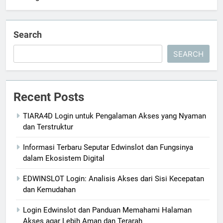
Search
SEARCH
Recent Posts
TIARA4D Login untuk Pengalaman Akses yang Nyaman
dan Terstruktur
Informasi Terbaru Seputar Edwinslot dan Fungsinya
dalam Ekosistem Digital
EDWINSLOT Login: Analisis Akses dari Sisi Kecepatan
dan Kemudahan
Login Edwinslot dan Panduan Memahami Halaman
Akses agar Lebih Aman dan Terarah