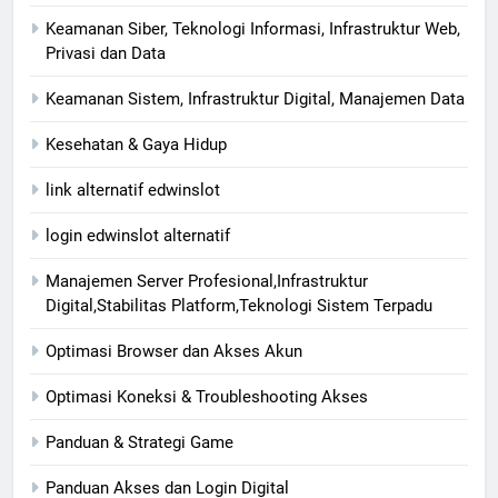
Keamanan Siber, Teknologi Informasi, Infrastruktur Web,
Privasi dan Data
Keamanan Sistem, Infrastruktur Digital, Manajemen Data
Kesehatan & Gaya Hidup
link alternatif edwinslot
login edwinslot alternatif
Manajemen Server Profesional,Infrastruktur
Digital,Stabilitas Platform,Teknologi Sistem Terpadu
Optimasi Browser dan Akses Akun
Optimasi Koneksi & Troubleshooting Akses
Panduan & Strategi Game
Panduan Akses dan Login Digital