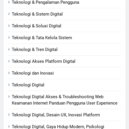
Teknologi & Pengalaman Pengguna
Teknologi & Sistem Digital
Teknologi & Solusi Digital
Teknologi & Tata Kelola Sistem
Teknologi & Tren Digital
Teknologi Akses Platform Digital
Teknologi dan Inovasi
Teknologi Digital
Teknologi Digital Akses & Troubleshooting Web
Keamanan Internet Panduan Pengguna User Experience
Teknologi Digital, Desain UX, Inovasi Platform
Teknologi Digital, Gaya Hidup Modern, Psikologi