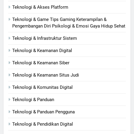
Teknologi & Akses Platform
Teknologi & Game Tips Gaming Keterampilan &
Pengembangan Diri Psikologi & Emosi Gaya Hidup Sehat
Teknologi & Infrastruktur Sistem
Teknologi & Keamanan Digital
Teknologi & Keamanan Siber
Teknologi & Keamanan Situs Judi
Teknologi & Komunitas Digital
Teknologi & Panduan
Teknologi & Panduan Pengguna
Teknologi & Pendidikan Digital