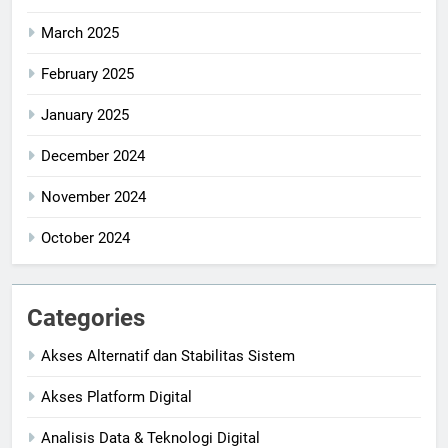
March 2025
February 2025
January 2025
December 2024
November 2024
October 2024
Categories
Akses Alternatif dan Stabilitas Sistem
Akses Platform Digital
Analisis Data & Teknologi Digital