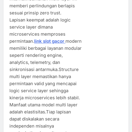
memberi perlindungan berlapis
sesuai prinsip zero trust.
Lapisan keempat adalah logic
service layer dimana
microservices memproses
permintaan.
link slot gacor
modern
memiliki berbagai layanan modular
seperti rendering engine,
analytics, telemetry, dan
sinkronisasi antarmuka.Structure
multi layer memastikan hanya
permintaan valid yang mencapai
logic service layer sehingga
kinerja microservices lebih stabil.
Manfaat utama model multi layer
adalah elastisitas.Tiap lapisan
dapat diskalakan secara
independen misalnya