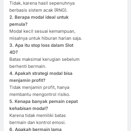
Tidak, karena hasil sepenuhnya
berbasis sistem acak (RNG).
2. Berapa modal ideal untuk
pemula?
Modal kecil sesuai kemampuan,
misalnya untuk hiburan harian saja.
3. Apa itu stop loss dalam Slot
4D?
Batas maksimal kerugian sebelum
berhenti bermain.
4. Apakah strategi modal bisa
menjamin profit?
Tidak menjamin profit, hanya
membantu mengontrol risiko.
5. Kenapa banyak pemain cepat
kehabisan modal?
Karena tidak memiliki batas
bermain dan kontrol emosi.
6. Apakah bermain lama