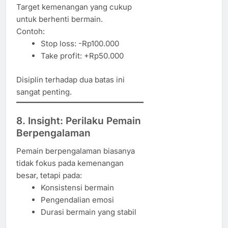
Target kemenangan yang cukup
untuk berhenti bermain.
Contoh:
Stop loss: -Rp100.000
Take profit: +Rp50.000
Disiplin terhadap dua batas ini
sangat penting.
8. Insight: Perilaku Pemain
Berpengalaman
Pemain berpengalaman biasanya
tidak fokus pada kemenangan
besar, tetapi pada:
Konsistensi bermain
Pengendalian emosi
Durasi bermain yang stabil