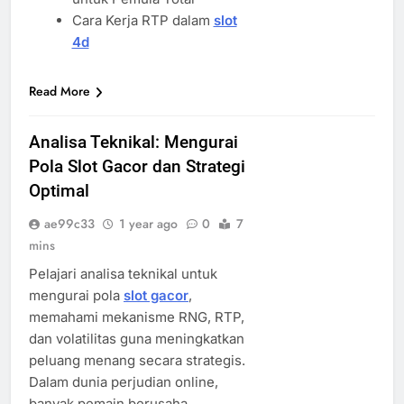
Cara Kerja RTP dalam
slot
4d
Read More
Analisa Teknikal: Mengurai
Pola Slot Gacor dan Strategi
Optimal
ae99c33
1 year ago
0
7
mins
Pelajari analisa teknikal untuk
mengurai pola
slot gacor
,
memahami mekanisme RNG, RTP,
dan volatilitas guna meningkatkan
peluang menang secara strategis.
Dalam dunia perjudian online,
banyak pemain berusaha