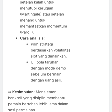
setelah kalah untuk
menutupi kerugian
(Martingale) atau setelah
menang untuk
memanfaatkan momentum
(Paroli).
Cara analisis:
Pilih strategi
berdasarkan volatilitas
slot yang dimainkan.
Uji pola taruhan
dengan mode demo
sebelum bermain
dengan uang asli.
➡
Kesimpulan:
Manajemen
bankroll yang disiplin membantu
pemain bertahan lebih lama dalam
sesi permainan.