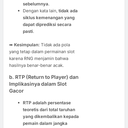
sebelumnya
.
Dengan kata lain,
tidak ada
siklus kemenangan yang
dapat diprediksi secara
pasti
.
➡
Kesimpulan:
Tidak ada pola
yang tetap dalam permainan slot
karena RNG menjamin bahwa
hasilnya benar-benar acak.
b. RTP (Return to Player) dan
Implikasinya dalam Slot
Gacor
RTP adalah persentase
teoretis dari total taruhan
yang dikembalikan kepada
pemain dalam jangka