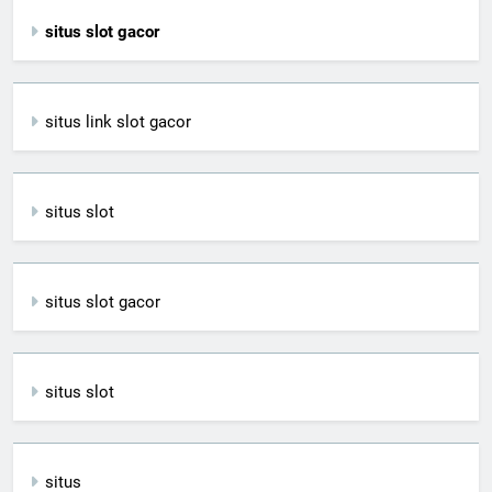
situs slot gacor
situs link slot gacor
situs slot
situs slot gacor
situs slot
situs