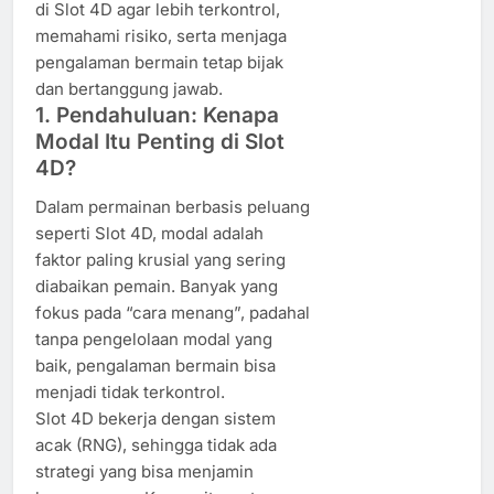
di Slot 4D agar lebih terkontrol,
memahami risiko, serta menjaga
pengalaman bermain tetap bijak
dan bertanggung jawab.
1. Pendahuluan: Kenapa
Modal Itu Penting di Slot
4D?
Dalam permainan berbasis peluang
seperti Slot 4D, modal adalah
faktor paling krusial yang sering
diabaikan pemain. Banyak yang
fokus pada “cara menang”, padahal
tanpa pengelolaan modal yang
baik, pengalaman bermain bisa
menjadi tidak terkontrol.
Slot 4D bekerja dengan sistem
acak (RNG), sehingga tidak ada
strategi yang bisa menjamin