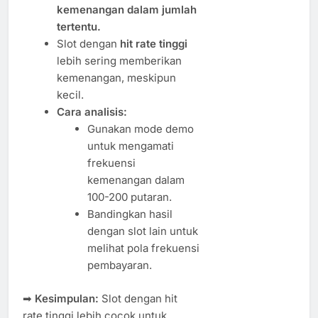
kemenangan dalam jumlah
tertentu.
Slot dengan
hit rate tinggi
lebih sering memberikan
kemenangan, meskipun
kecil.
Cara analisis:
Gunakan mode demo
untuk mengamati
frekuensi
kemenangan dalam
100-200 putaran.
Bandingkan hasil
dengan slot lain untuk
melihat pola frekuensi
pembayaran.
➡
Kesimpulan:
Slot dengan hit
rate tinggi lebih cocok untuk