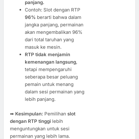
panjang.
Contoh: Slot dengan RTP
96%
berarti bahwa dalam
jangka panjang, permainan
akan mengembalikan 96%
dari total taruhan yang
masuk ke mesin.
RTP tidak menjamin
kemenangan langsung
,
tetapi mempengaruhi
seberapa besar peluang
pemain untuk menang
dalam sesi permainan yang
lebih panjang.
➡
Kesimpulan:
Pemilihan
slot
dengan RTP tinggi
lebih
menguntungkan untuk sesi
permainan yang lebih lama.