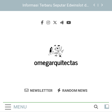
Skip
EDWINSLOT Login: Analisis Akses dari Sisi
to
Kecepatan dan Kemudahan
content
Login Edwinslot dan Panduan Memahami
Halaman Akses agar Lebih Aman dan Terarah
TIARA4D Login untuk Pengalaman Akses yang
Nyaman dan Terstruktur
Informasi Terbaru Seputar Edwinslot dan
Fungsinya dalam Ekosistem Digital
EDWINSLOT Login: Analisis Akses dari Sisi
Kecepatan dan Kemudahan
Login Edwinslot dan Panduan Memahami
Halaman Akses agar Lebih Aman dan Terarah
Omega
Ciptakan Hunian Impian Anda Dengan
NEWSLETTER
RANDOM NEWS
Arquitectas
Omega Arquitectas. Layanan Desain
Arsitektur Modern Yang Menyesuaikan
MENU
Dengan Kebutuhan Anda.