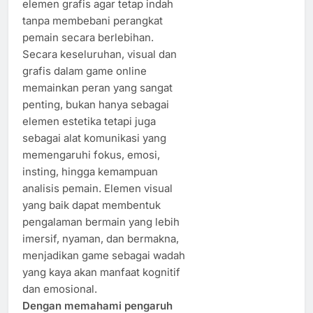
elemen grafis agar tetap indah
tanpa membebani perangkat
pemain secara berlebihan.
Secara keseluruhan, visual dan
grafis dalam game online
memainkan peran yang sangat
penting, bukan hanya sebagai
elemen estetika tetapi juga
sebagai alat komunikasi yang
memengaruhi fokus, emosi,
insting, hingga kemampuan
analisis pemain. Elemen visual
yang baik dapat membentuk
pengalaman bermain yang lebih
imersif, nyaman, dan bermakna,
menjadikan game sebagai wadah
yang kaya akan manfaat kognitif
dan emosional.
Dengan memahami pengaruh