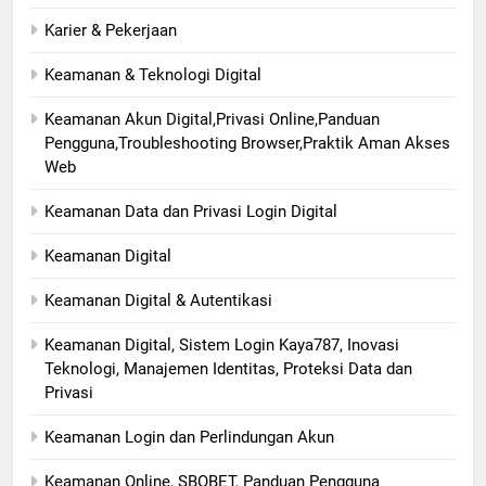
Karier & Pekerjaan
Keamanan & Teknologi Digital
Keamanan Akun Digital,Privasi Online,Panduan
Pengguna,Troubleshooting Browser,Praktik Aman Akses
Web
Keamanan Data dan Privasi Login Digital
Keamanan Digital
Keamanan Digital & Autentikasi
Keamanan Digital, Sistem Login Kaya787, Inovasi
Teknologi, Manajemen Identitas, Proteksi Data dan
Privasi
Keamanan Login dan Perlindungan Akun
Keamanan Online, SBOBET, Panduan Pengguna