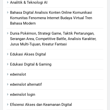
Analitik & Teknologi AI
Bahasa Digital Analisis Konten Online Komunikasi
Komunitas Fenomena Internet Budaya Virtual Tren
Bahasa Modern
Dunia Pokémon, Strategi Game, Taktik Pertarungan,
Serangan Area, Competitive Battle, Analisis Karakter,
Jurus Multi-Tujuan, Kreatur Fantasi
Edukasi Akses Digital
Edukasi Digital & Gaming
edwinslot
edwinslot alternatif
edwinslot login
Efisiensi Akses dan Keamanan Digital