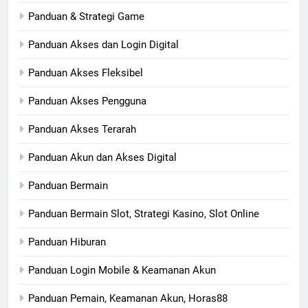
Panduan & Strategi Game
Panduan Akses dan Login Digital
Panduan Akses Fleksibel
Panduan Akses Pengguna
Panduan Akses Terarah
Panduan Akun dan Akses Digital
Panduan Bermain
Panduan Bermain Slot, Strategi Kasino, Slot Online
Panduan Hiburan
Panduan Login Mobile & Keamanan Akun
Panduan Pemain, Keamanan Akun, Horas88