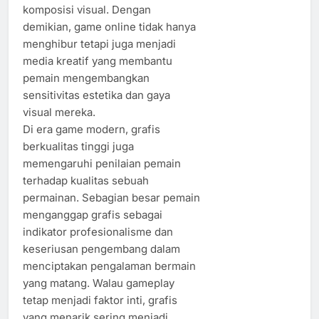
komposisi visual. Dengan
demikian, game online tidak hanya
menghibur tetapi juga menjadi
media kreatif yang membantu
pemain mengembangkan
sensitivitas estetika dan gaya
visual mereka.
Di era game modern, grafis
berkualitas tinggi juga
memengaruhi penilaian pemain
terhadap kualitas sebuah
permainan. Sebagian besar pemain
menganggap grafis sebagai
indikator profesionalisme dan
keseriusan pengembang dalam
menciptakan pengalaman bermain
yang matang. Walau gameplay
tetap menjadi faktor inti, grafis
yang menarik sering menjadi