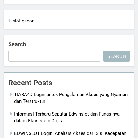
slot gacor
Search
SEARCH
Recent Posts
TIARA4D Login untuk Pengalaman Akses yang Nyaman
dan Terstruktur
Informasi Terbaru Seputar Edwinslot dan Fungsinya
dalam Ekosistem Digital
EDWINSLOT Login: Analisis Akses dari Sisi Kecepatan