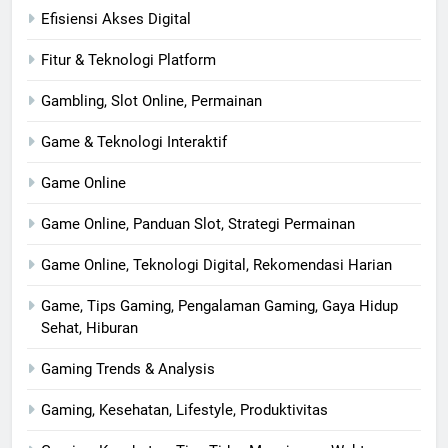
Efisiensi Akses Digital
Fitur & Teknologi Platform
Gambling, Slot Online, Permainan
Game & Teknologi Interaktif
Game Online
Game Online, Panduan Slot, Strategi Permainan
Game Online, Teknologi Digital, Rekomendasi Harian
Game, Tips Gaming, Pengalaman Gaming, Gaya Hidup
Sehat, Hiburan
Gaming Trends & Analysis
Gaming, Kesehatan, Lifestyle, Produktivitas