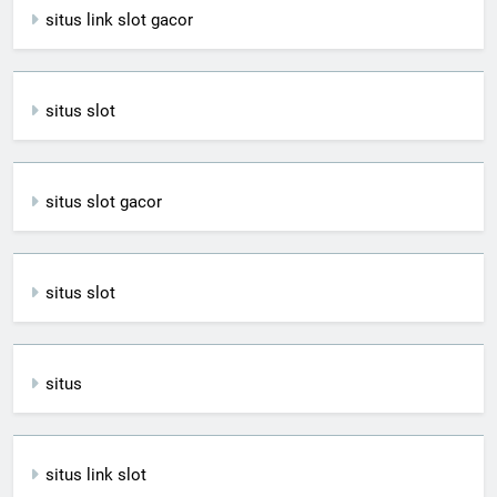
situs link slot gacor
situs slot
situs slot gacor
situs slot
situs
situs link slot