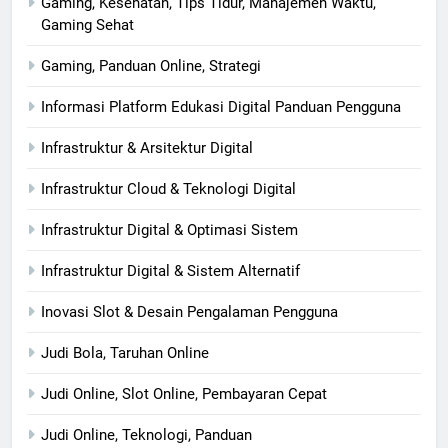
Gaming, Kesehatan, Tips Tidur, Manajemen Waktu,
Gaming Sehat
Gaming, Panduan Online, Strategi
Informasi Platform Edukasi Digital Panduan Pengguna
Infrastruktur & Arsitektur Digital
Infrastruktur Cloud & Teknologi Digital
Infrastruktur Digital & Optimasi Sistem
Infrastruktur Digital & Sistem Alternatif
Inovasi Slot & Desain Pengalaman Pengguna
Judi Bola, Taruhan Online
Judi Online, Slot Online, Pembayaran Cepat
Judi Online, Teknologi, Panduan