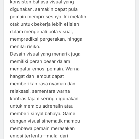
konsisten bahasa visual yang
digunakan, semakin cepat pula
pemain memprosesnya. Ini melatih
otak untuk bekerja lebih efisien
dalam mengenali pola visual,
memprediksi pergerakan, hingga
menilai risiko.
Desain visual yang menarik juga
memiliki peran besar dalam
mengatur emosi pemain. Warna
hangat dan lembut dapat
memberikan rasa nyaman dan
relaksasi, sementara warna
kontras tajam sering digunakan
untuk memicu adrenalin atau
memberi sinyal bahaya. Game
dengan visual sinematik mampu
membawa pemain merasakan
emosi tertentu—mulai dari