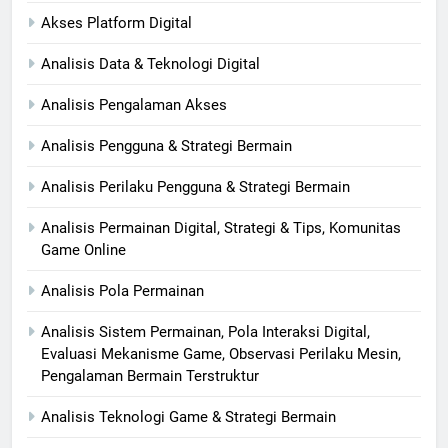
Akses Platform Digital
Analisis Data & Teknologi Digital
Analisis Pengalaman Akses
Analisis Pengguna & Strategi Bermain
Analisis Perilaku Pengguna & Strategi Bermain
Analisis Permainan Digital, Strategi & Tips, Komunitas
Game Online
Analisis Pola Permainan
Analisis Sistem Permainan, Pola Interaksi Digital,
Evaluasi Mekanisme Game, Observasi Perilaku Mesin,
Pengalaman Bermain Terstruktur
Analisis Teknologi Game & Strategi Bermain