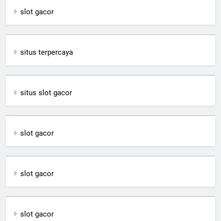
slot gacor
situs terpercaya
situs slot gacor
slot gacor
slot gacor
slot gacor