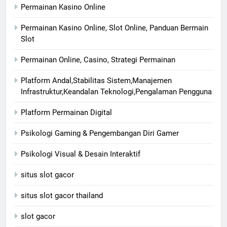
Permainan Kasino Online
Permainan Kasino Online, Slot Online, Panduan Bermain
Slot
Permainan Online, Casino, Strategi Permainan
Platform Andal,Stabilitas Sistem,Manajemen
Infrastruktur,Keandalan Teknologi,Pengalaman Pengguna
Platform Permainan Digital
Psikologi Gaming & Pengembangan Diri Gamer
Psikologi Visual & Desain Interaktif
situs slot gacor
situs slot gacor thailand
slot gacor