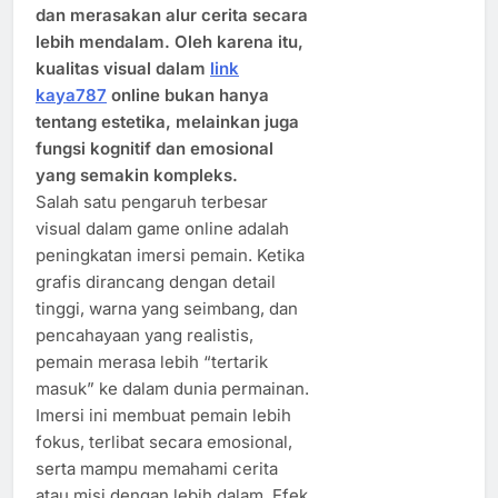
dan merasakan alur cerita secara
lebih mendalam. Oleh karena itu,
kualitas visual dalam
link
kaya787
online bukan hanya
tentang estetika, melainkan juga
fungsi kognitif dan emosional
yang semakin kompleks.
Salah satu pengaruh terbesar
visual dalam game online adalah
peningkatan imersi pemain. Ketika
grafis dirancang dengan detail
tinggi, warna yang seimbang, dan
pencahayaan yang realistis,
pemain merasa lebih “tertarik
masuk” ke dalam dunia permainan.
Imersi ini membuat pemain lebih
fokus, terlibat secara emosional,
serta mampu memahami cerita
atau misi dengan lebih dalam. Efek