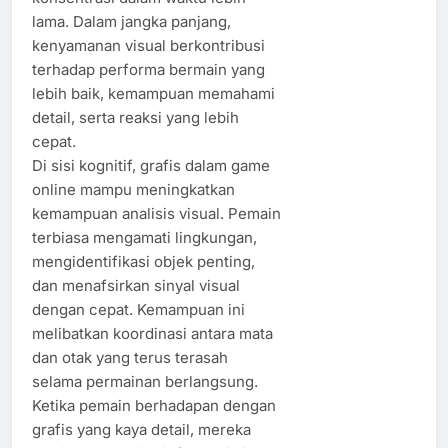
lama. Dalam jangka panjang,
kenyamanan visual berkontribusi
terhadap performa bermain yang
lebih baik, kemampuan memahami
detail, serta reaksi yang lebih
cepat.
Di sisi kognitif, grafis dalam game
online mampu meningkatkan
kemampuan analisis visual. Pemain
terbiasa mengamati lingkungan,
mengidentifikasi objek penting,
dan menafsirkan sinyal visual
dengan cepat. Kemampuan ini
melibatkan koordinasi antara mata
dan otak yang terus terasah
selama permainan berlangsung.
Ketika pemain berhadapan dengan
grafis yang kaya detail, mereka