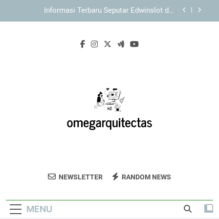
Skip
EDWINSLOT Login: Analisis Akses dari Sisi
to
Kecepatan dan Kemudahan
content
Login Edwinslot dan Panduan Memahami
Halaman Akses agar Lebih Aman dan Terarah
TIARA4D Login untuk Pengalaman Akses yang
Nyaman dan Terstruktur
Informasi Terbaru Seputar Edwinslot dan
Fungsinya dalam Ekosistem Digital
EDWINSLOT Login: Analisis Akses dari Sisi
Kecepatan dan Kemudahan
Login Edwinslot dan Panduan Memahami
Halaman Akses agar Lebih Aman dan Terarah
Omega
Ciptakan Hunian Impian Anda Dengan
NEWSLETTER
RANDOM NEWS
Arquitectas
Omega Arquitectas. Layanan Desain
Arsitektur Modern Yang Menyesuaikan
MENU
Dengan Kebutuhan Anda.