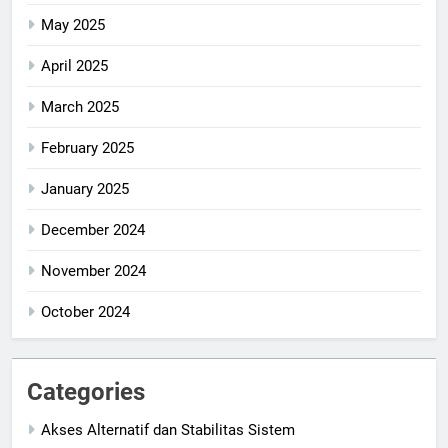
May 2025
April 2025
March 2025
February 2025
January 2025
December 2024
November 2024
October 2024
Categories
Akses Alternatif dan Stabilitas Sistem