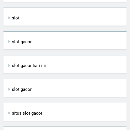
slot
slot gacor
slot gacor hari ini
slot gacor
situs slot gacor