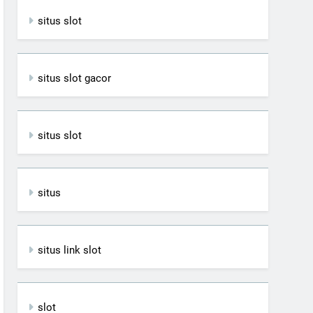
situs slot
situs slot gacor
situs slot
situs
situs link slot
slot