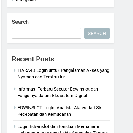
Search
SEARCH
Recent Posts
TIARA4D Login untuk Pengalaman Akses yang
Nyaman dan Terstruktur
Informasi Terbaru Seputar Edwinslot dan
Fungsinya dalam Ekosistem Digital
EDWINSLOT Login: Analisis Akses dari Sisi
Kecepatan dan Kemudahan
Login Edwinslot dan Panduan Memahami