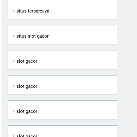
situs terpercaya
situs slot gacor
slot gacor
slot gacor
slot gacor
slot gacor