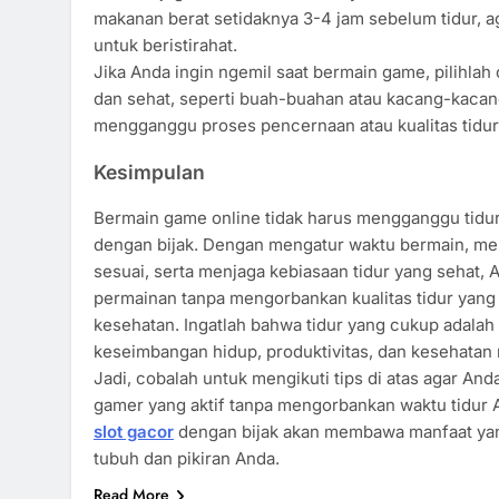
makanan berat setidaknya 3-4 jam sebelum tidur, a
untuk beristirahat.
Jika Anda ingin ngemil saat bermain game, pilihlah
dan sehat, seperti buah-buahan atau kacang-kacan
mengganggu proses pencernaan atau kualitas tidur
Kesimpulan
Bermain game online tidak harus mengganggu tidur 
dengan bijak. Dengan mengatur waktu bermain, me
sesuai, serta menjaga kebiasaan tidur yang sehat, 
permainan tanpa mengorbankan kualitas tidur yang
kesehatan. Ingatlah bahwa tidur yang cukup adalah
keseimbangan hidup, produktivitas, dan kesehatan 
Jadi, cobalah untuk mengikuti tips di atas agar And
gamer yang aktif tanpa mengorbankan waktu tidur
slot gacor
dengan bijak akan membawa manfaat yan
tubuh dan pikiran Anda.
Read More