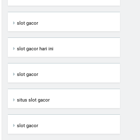
slot gacor
slot gacor hari ini
slot gacor
situs slot gacor
slot gacor