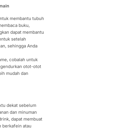
rmain
 untuk membantu tubuh
 membaca buku,
ngkan dapat membantu
entuk setelah
ran, sehingga Anda
game, cobalah untuk
gendurkan otot-otot
ebih mudah dan
ktu dekat sebelum
akanan dan minuman
drink, dapat membuat
n berkafein atau