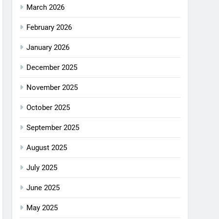
March 2026
February 2026
January 2026
December 2025
November 2025
October 2025
September 2025
August 2025
July 2025
June 2025
May 2025