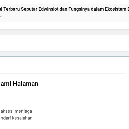
putar Edwinslot dan Fungsinya dalam Ekosistem Digital
hami Halaman
 akses, menjaga
indari kesalahan