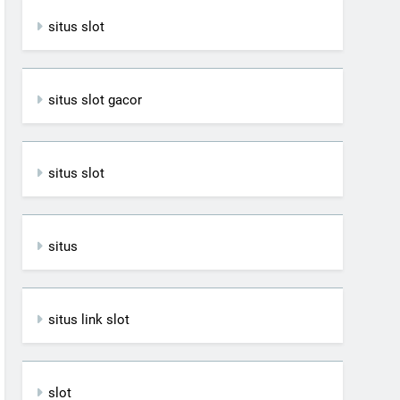
situs slot
situs slot gacor
situs slot
situs
situs link slot
slot