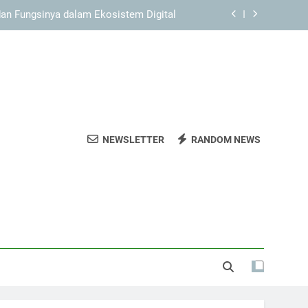
dan Fungsinya dalam Ekosistem Digital
es dari Sisi Kecepatan dan Kemudahan
n Akses agar Lebih Aman dan Terarah
n Akses yang Nyaman dan Terstruktur
dan Fungsinya dalam Ekosistem Digital
NEWSLETTER
RANDOM NEWS
es dari Sisi Kecepatan dan Kemudahan
n Akses agar Lebih Aman dan Terarah
ain Arsitektur Modern Yang Menyesuaikan Dengan Kebutuhan