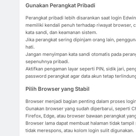
Gunakan Perangkat Pribadi
Perangkat pribadi lebih disarankan saat login Edw
memiliki kendali penuh terhadap riwayat browser, c
kata sandi, dan keamanan sistem.
Jika perangkat sering dipinjam orang lain, pengguna
hati.
Jangan menyimpan kata sandi otomatis pada perang
sepenuhnya pribadi.
Aktifkan pengaman layar seperti PIN, sidik jari, pe
password perangkat agar data akun tetap terlindung
Pilih Browser yang Stabil
Browser menjadi bagian penting dalam proses login
Gunakan browser yang sudah diperbarui, seperti Ch
Firefox, Edge, atau browser bawaan perangkat yang
Browser lama dapat membuat halaman tidak tampil
tidak merespons, atau kolom login sulit digunakan.