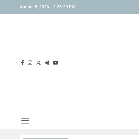
Skip
August 8, 2026
2:26:30 PM
to
content
Ome
Ciptakan