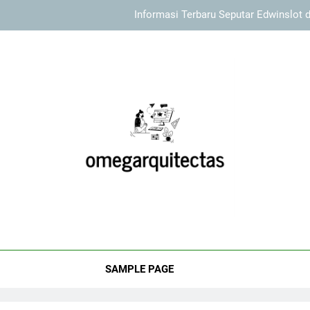
Informasi Terbaru Seputar Edwinslot 
EDWINSLOT Login: Analisis Aks
Login Edwinslot dan Panduan Memahami Halama
TIARA4D Login untuk Pengalama
Informasi Terbaru Seputar Edwinslot 
EDWINSLOT Login: Analisis Aks
Login Edwinslot dan Panduan Memahami Halama
ga Arquitectas
 Hunian Impian Anda Dengan Omega Arquitectas. Layanan Des
Anda.
SAMPLE PAGE