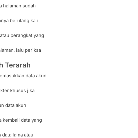
a halaman sudah
nya berulang kali
 atau perangkat yang
laman, lalu periksa
h Terarah
memasukkan data akun
kter khusus jika
un data akun
sa kembali data yang
n data lama atau