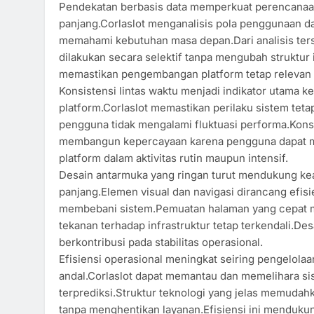
Pendekatan berbasis data memperkuat perencana
panjang.Corlaslot menganalisis pola penggunaan dan
memahami kebutuhan masa depan.Dari analisis ters
dilakukan secara selektif tanpa mengubah struktur in
memastikan pengembangan platform tetap relevan 
Konsistensi lintas waktu menjadi indikator utama k
platform.Corlaslot memastikan perilaku sistem tet
pengguna tidak mengalami fluktuasi performa.Konsi
membangun kepercayaan karena pengguna dapat 
platform dalam aktivitas rutin maupun intensif.
Desain antarmuka yang ringan turut mendukung ke
panjang.Elemen visual dan navigasi dirancang efisi
membebani sistem.Pemuatan halaman yang cepat
tekanan terhadap infrastruktur tetap terkendali.Des
berkontribusi pada stabilitas operasional.
Efisiensi operasional meningkat seiring pengelolaa
andal.Corlaslot dapat memantau dan memelihara si
terprediksi.Struktur teknologi yang jelas memuda
tanpa menghentikan layanan.Efisiensi ini menduku