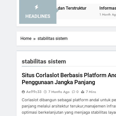
ses yang Nyaman dan Terstruktur
Informasi Terbaru Se
1 Month Ago
HEADLINES
Home
stabilitas sistem
stabilitas sistem
Situs Corlaslot Berbasis Platform An
Penggunaan Jangka Panjang
Ae99c33
7 Months Ago
0
7 Mins
Corlaslot dibangun sebagai platform andal untuk 
panjang melalui arsitektur terukur,manajemen infras
optimasi berkelanjutan yang menjaga stabilitas laya