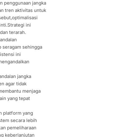
an penggunaan jangka
 tren aktivitas untuk
ebut,optimalisasi
ti.Strategi ini
dan terarah.
eandalan
ap seragam sehingga
stensi ini
mengandalkan
andalan jangka
en agar tidak
 membantu menjaga
ain yang tepat
n platform yang
stem secara lebih
hkan pemeliharaan
ng keberlanjutan