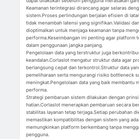
dapat dilakukan sebelum pengguna merasakan gan
Keamanan terintegrasi dirancang agar selaras den
sistem.Proses perlindungan berjalan efisien di lat
tidak menambah latensi yang signifikan.Validasi da
dioptimalkan untuk menjaga keamanan tanpa meng
performa.Keseimbangan ini penting agar platform t
dalam penggunaan jangka panjang.
Pengelolaan data yang terstruktur juga berkontribu
keandalan.Corlaslot mengatur struktur data agar pr
berlangsung cepat dan terkontrol.Struktur data y
pemeliharaan serta mengurangi risiko bottleneck s
meningkat.Pengelolaan data yang baik membantu m
performa.
Strategi pembaruan sistem dilakukan dengan prinsi
hatian.Corlaslot menerapkan pembaruan secara bert
stabilitas layanan tetap terjaga.Setiap perubahan di
memastikan kompatibilitas dengan sistem yang ada
memungkinkan platform berkembang tanpa mengg
pengguna.