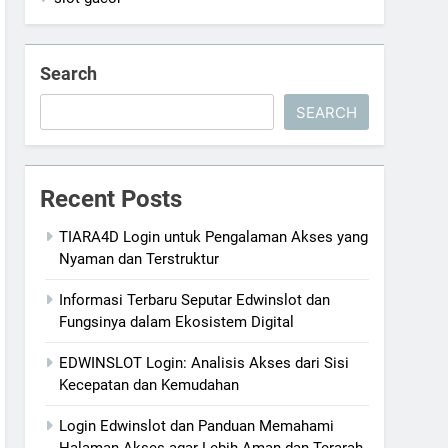
Search
SEARCH
Recent Posts
TIARA4D Login untuk Pengalaman Akses yang
Nyaman dan Terstruktur
Informasi Terbaru Seputar Edwinslot dan
Fungsinya dalam Ekosistem Digital
EDWINSLOT Login: Analisis Akses dari Sisi
Kecepatan dan Kemudahan
Login Edwinslot dan Panduan Memahami