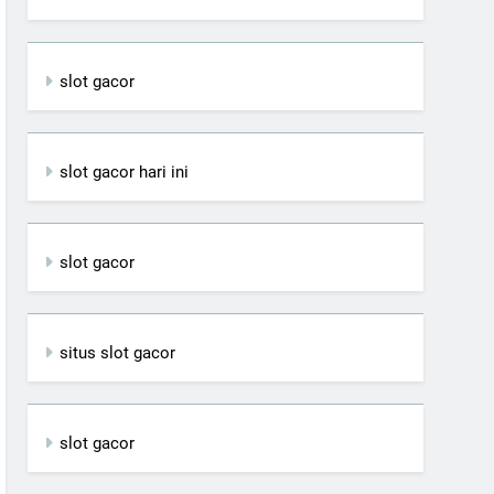
slot gacor
slot gacor hari ini
slot gacor
situs slot gacor
slot gacor