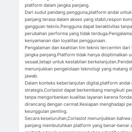
platform dalam jangka panjang.
Dari sudut pandang pengguna,platform andal untu
panjang terasa dalam akses yang stabil,respon kon
gangguan teknis.Pengguna dapat beraktivitas tanpa
perubahan performa yang tidak terduga.Pengalama
kenyamanan dan loyalitas penggunaan.
Pengalaman dan keahlian tim teknis tercermin dari
jangka panjang.Platform tidak hanya dioptimalkan 
sesaat,tetapi untuk kestabilan berkelanjutan.Pendek
menunjukkan pengelolaan teknologi yang matang 
jawab.
Dalam konteks keberlanjutan digital,platform andal
strategis.Corlaslot dapat berkembang mengikuti 
tanpa mengorbankan kualitas layanan karena fondas
dirancang dengan cermat.Kesiapan menghadapi pe
keunggulan penting.
Secara keseluruhan,Corlaslot menunjukkan bahwa
panjang membutuhkan platform yang benar-benar a