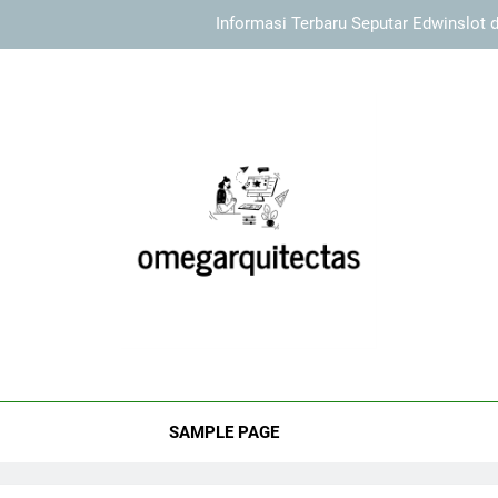
Informasi Terbaru Seputar Edwinslot 
EDWINSLOT Login: Analisis Aks
Login Edwinslot dan Panduan Memahami Halama
TIARA4D Login untuk Pengalama
Informasi Terbaru Seputar Edwinslot 
EDWINSLOT Login: Analisis Aks
Login Edwinslot dan Panduan Memahami Halama
ga Arquitectas
 Hunian Impian Anda Dengan Omega Arquitectas. Layanan Des
Anda.
SAMPLE PAGE