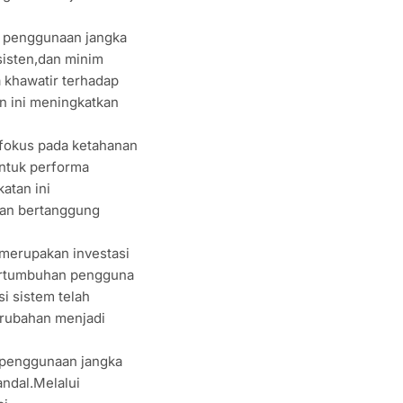
k penggunaan jangka
sisten,dan minim
 khawatir terhadap
n ini meningkatkan
 fokus pada ketahanan
untuk performa
atan ini
dan bertanggung
 merupakan investasi
pertumbuhan pengguna
i sistem telah
rubahan menjadi
 penggunaan jangka
ndal.Melalui