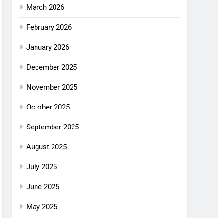
March 2026
February 2026
January 2026
December 2025
November 2025
October 2025
September 2025
August 2025
July 2025
June 2025
May 2025