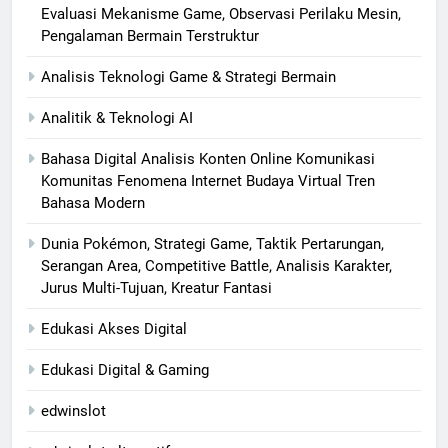
Evaluasi Mekanisme Game, Observasi Perilaku Mesin,
Pengalaman Bermain Terstruktur
Analisis Teknologi Game & Strategi Bermain
Analitik & Teknologi AI
Bahasa Digital Analisis Konten Online Komunikasi
Komunitas Fenomena Internet Budaya Virtual Tren
Bahasa Modern
Dunia Pokémon, Strategi Game, Taktik Pertarungan,
Serangan Area, Competitive Battle, Analisis Karakter,
Jurus Multi-Tujuan, Kreatur Fantasi
Edukasi Akses Digital
Edukasi Digital & Gaming
edwinslot