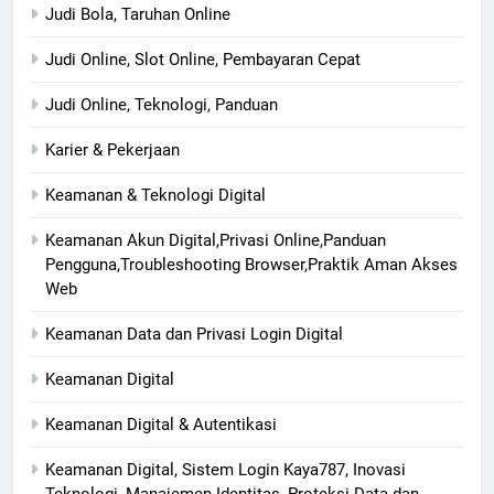
Judi Bola, Taruhan Online
Judi Online, Slot Online, Pembayaran Cepat
Judi Online, Teknologi, Panduan
Karier & Pekerjaan
Keamanan & Teknologi Digital
Keamanan Akun Digital,Privasi Online,Panduan
Pengguna,Troubleshooting Browser,Praktik Aman Akses
Web
Keamanan Data dan Privasi Login Digital
Keamanan Digital
Keamanan Digital & Autentikasi
Keamanan Digital, Sistem Login Kaya787, Inovasi
Teknologi, Manajemen Identitas, Proteksi Data dan