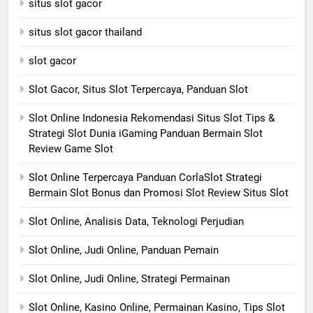
situs slot gacor
situs slot gacor thailand
slot gacor
Slot Gacor, Situs Slot Terpercaya, Panduan Slot
Slot Online Indonesia Rekomendasi Situs Slot Tips &
Strategi Slot Dunia iGaming Panduan Bermain Slot
Review Game Slot
Slot Online Terpercaya Panduan CorlaSlot Strategi
Bermain Slot Bonus dan Promosi Slot Review Situs Slot
Slot Online, Analisis Data, Teknologi Perjudian
Slot Online, Judi Online, Panduan Pemain
Slot Online, Judi Online, Strategi Permainan
Slot Online, Kasino Online, Permainan Kasino, Tips Slot