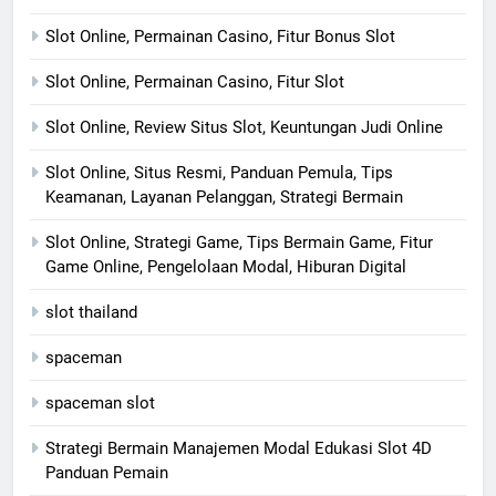
Slot Online, Permainan Casino, Fitur Bonus Slot
Slot Online, Permainan Casino, Fitur Slot
Slot Online, Review Situs Slot, Keuntungan Judi Online
Slot Online, Situs Resmi, Panduan Pemula, Tips
Keamanan, Layanan Pelanggan, Strategi Bermain
Slot Online, Strategi Game, Tips Bermain Game, Fitur
Game Online, Pengelolaan Modal, Hiburan Digital
slot thailand
spaceman
spaceman slot
Strategi Bermain Manajemen Modal Edukasi Slot 4D
Panduan Pemain