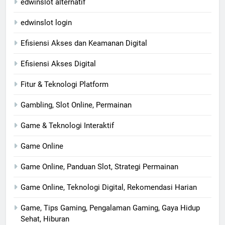
edwinslot alternatif
edwinslot login
Efisiensi Akses dan Keamanan Digital
Efisiensi Akses Digital
Fitur & Teknologi Platform
Gambling, Slot Online, Permainan
Game & Teknologi Interaktif
Game Online
Game Online, Panduan Slot, Strategi Permainan
Game Online, Teknologi Digital, Rekomendasi Harian
Game, Tips Gaming, Pengalaman Gaming, Gaya Hidup
Sehat, Hiburan