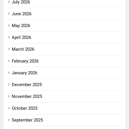
July 2026
June 2026
May 2026
April 2026
March 2026
February 2026
January 2026
December 2025
November 2025
October 2025
September 2025