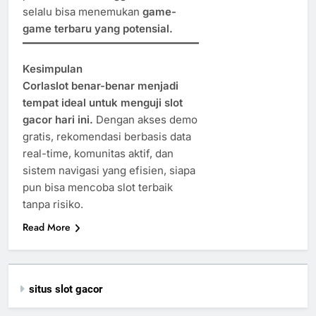
selalu bisa menemukan
game-
game terbaru yang potensial.
Kesimpulan
Corlaslot benar-benar menjadi
tempat ideal untuk menguji slot
gacor hari ini.
Dengan akses demo
gratis, rekomendasi berbasis data
real-time, komunitas aktif, dan
sistem navigasi yang efisien, siapa
pun bisa mencoba slot terbaik
tanpa risiko.
Read More
situs slot gacor