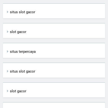
situs slot gacor
slot gacor
situs terpercaya
situs slot gacor
slot gacor