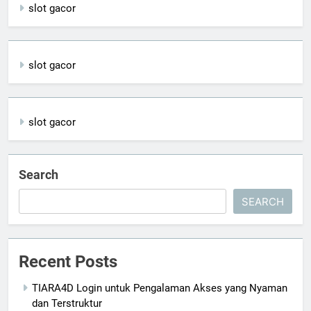
slot gacor
slot gacor
slot gacor
Search
SEARCH
Recent Posts
TIARA4D Login untuk Pengalaman Akses yang Nyaman
dan Terstruktur