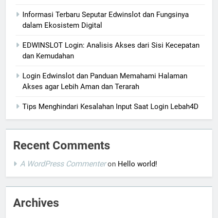
Informasi Terbaru Seputar Edwinslot dan Fungsinya
dalam Ekosistem Digital
EDWINSLOT Login: Analisis Akses dari Sisi Kecepatan
dan Kemudahan
Login Edwinslot dan Panduan Memahami Halaman
Akses agar Lebih Aman dan Terarah
Tips Menghindari Kesalahan Input Saat Login Lebah4D
Recent Comments
A WordPress Commenter
on
Hello world!
Archives