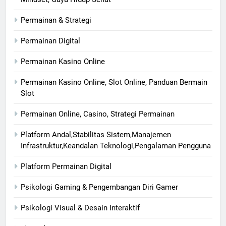
Permainan & Strategi
Permainan Digital
Permainan Kasino Online
Permainan Kasino Online, Slot Online, Panduan Bermain
Slot
Permainan Online, Casino, Strategi Permainan
Platform Andal,Stabilitas Sistem,Manajemen
Infrastruktur,Keandalan Teknologi,Pengalaman Pengguna
Platform Permainan Digital
Psikologi Gaming & Pengembangan Diri Gamer
Psikologi Visual & Desain Interaktif