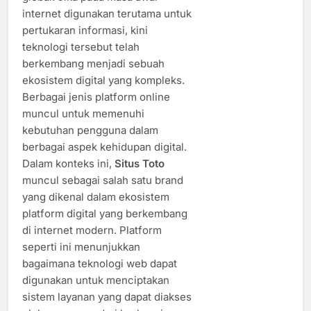
internet digunakan terutama untuk
pertukaran informasi, kini
teknologi tersebut telah
berkembang menjadi sebuah
ekosistem digital yang kompleks.
Berbagai jenis platform online
muncul untuk memenuhi
kebutuhan pengguna dalam
berbagai aspek kehidupan digital.
Dalam konteks ini,
Situs Toto
muncul sebagai salah satu brand
yang dikenal dalam ekosistem
platform digital yang berkembang
di internet modern. Platform
seperti ini menunjukkan
bagaimana teknologi web dapat
digunakan untuk menciptakan
sistem layanan yang dapat diakses