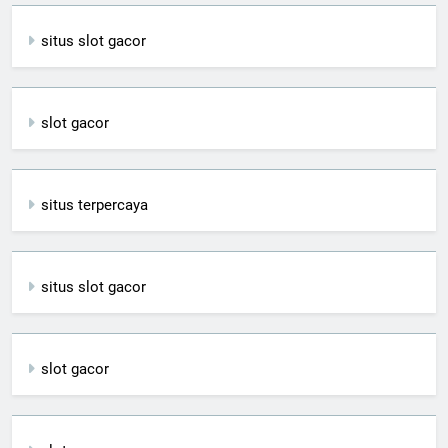
situs slot gacor
slot gacor
situs terpercaya
situs slot gacor
slot gacor