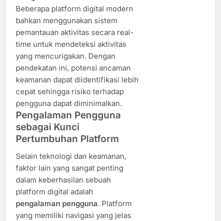
Beberapa platform digital modern
bahkan menggunakan sistem
pemantauan aktivitas secara real-
time untuk mendeteksi aktivitas
yang mencurigakan. Dengan
pendekatan ini, potensi ancaman
keamanan dapat diidentifikasi lebih
cepat sehingga risiko terhadap
pengguna dapat diminimalkan.
Pengalaman Pengguna
sebagai Kunci
Pertumbuhan Platform
Selain teknologi dan keamanan,
faktor lain yang sangat penting
dalam keberhasilan sebuah
platform digital adalah
pengalaman pengguna
. Platform
yang memiliki navigasi yang jelas