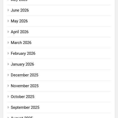
June 2026
May 2026
April 2026
March 2026
February 2026
January 2026
December 2025
November 2025
October 2025
September 2025