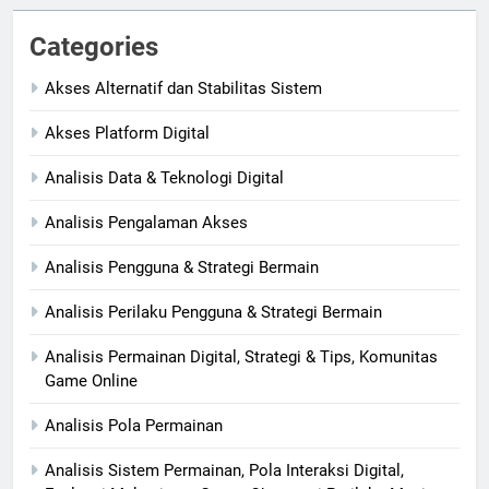
Categories
Akses Alternatif dan Stabilitas Sistem
Akses Platform Digital
Analisis Data & Teknologi Digital
Analisis Pengalaman Akses
Analisis Pengguna & Strategi Bermain
Analisis Perilaku Pengguna & Strategi Bermain
Analisis Permainan Digital, Strategi & Tips, Komunitas
Game Online
Analisis Pola Permainan
Analisis Sistem Permainan, Pola Interaksi Digital,