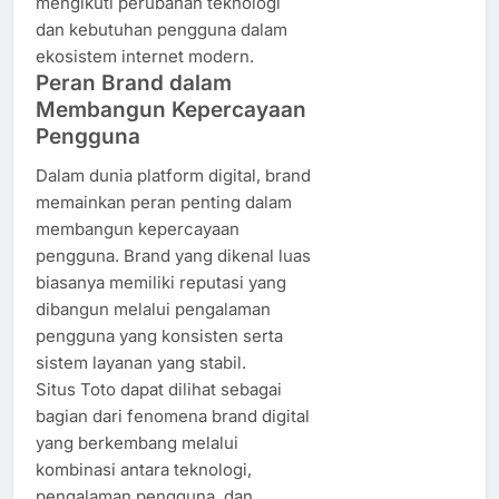
mengikuti perubahan teknologi
dan kebutuhan pengguna dalam
ekosistem internet modern.
Peran Brand dalam
Membangun Kepercayaan
Pengguna
Dalam dunia platform digital, brand
memainkan peran penting dalam
membangun kepercayaan
pengguna. Brand yang dikenal luas
biasanya memiliki reputasi yang
dibangun melalui pengalaman
pengguna yang konsisten serta
sistem layanan yang stabil.
Situs Toto dapat dilihat sebagai
bagian dari fenomena brand digital
yang berkembang melalui
kombinasi antara teknologi,
pengalaman pengguna, dan