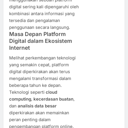
digital sering kali dipengaruhi oleh
kombinasi antara informasi yang
tersedia dan pengalaman
penggunaan secara langsung.
Masa Depan Platform
Digital dalam Ekosistem
Internet
Melihat perkembangan teknologi
yang semakin cepat, platform
digital diperkirakan akan terus
mengalami transformasi dalam
beberapa tahun ke depan.
Teknologi seperti
cloud
computing
,
kecerdasan buatan
,
dan
analisis data besar
diperkirakan akan memainkan
peran penting dalam
pengembangan platform online.