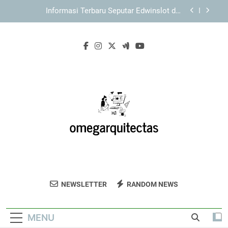
Skip
EDWINSLOT Login: Analisis Akses dari Sisi
to
Kecepatan dan Kemudahan
content
Login Edwinslot dan Panduan Memahami
Halaman Akses agar Lebih Aman dan Terarah
TIARA4D Login untuk Pengalaman Akses yang
Nyaman dan Terstruktur
Informasi Terbaru Seputar Edwinslot dan
Fungsinya dalam Ekosistem Digital
EDWINSLOT Login: Analisis Akses dari Sisi
Kecepatan dan Kemudahan
Login Edwinslot dan Panduan Memahami
Halaman Akses agar Lebih Aman dan Terarah
Omega
Ciptakan Hunian Impian Anda Dengan
NEWSLETTER
RANDOM NEWS
Arquitectas
Omega Arquitectas. Layanan Desain
Arsitektur Modern Yang Menyesuaikan
MENU
Dengan Kebutuhan Anda.