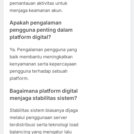
pemantauan aktivitas untuk
menjaga keamanan akun.
Apakah pengalaman
pengguna penting dalam
platform digital?
Ya. Pengalaman pengguna yang
baik membantu meningkatkan
kenyamanan serta kepercayaan
pengguna terhadap sebuah
platform.
Bagaimana platform digital
menjaga stabilitas sistem?
Stabilitas sistem biasanya dijaga
melalui penggunaan server
terdistribusi serta teknologi load
balancing yang mengatur lalu