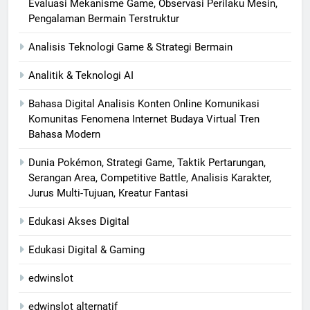
Evaluasi Mekanisme Game, Observasi Perilaku Mesin,
Pengalaman Bermain Terstruktur
Analisis Teknologi Game & Strategi Bermain
Analitik & Teknologi AI
Bahasa Digital Analisis Konten Online Komunikasi
Komunitas Fenomena Internet Budaya Virtual Tren
Bahasa Modern
Dunia Pokémon, Strategi Game, Taktik Pertarungan,
Serangan Area, Competitive Battle, Analisis Karakter,
Jurus Multi-Tujuan, Kreatur Fantasi
Edukasi Akses Digital
Edukasi Digital & Gaming
edwinslot
edwinslot alternatif