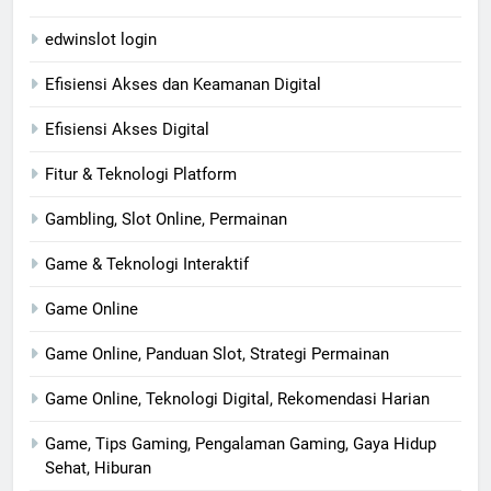
edwinslot login
Efisiensi Akses dan Keamanan Digital
Efisiensi Akses Digital
Fitur & Teknologi Platform
Gambling, Slot Online, Permainan
Game & Teknologi Interaktif
Game Online
Game Online, Panduan Slot, Strategi Permainan
Game Online, Teknologi Digital, Rekomendasi Harian
Game, Tips Gaming, Pengalaman Gaming, Gaya Hidup
Sehat, Hiburan