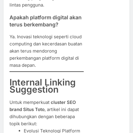
lintas pengguna.
Apakah platform digital akan
terus berkembang?
Ya. Inovasi teknologi seperti cloud
computing dan kecerdasan buatan
akan terus mendorong
perkembangan platform digital di
masa depan.
Internal Linking
Suggestion
Untuk memperkuat
cluster SEO
brand Situs Toto
, artikel ini dapat
dihubungkan dengan beberapa
topik berikut:
Evolusi Teknologi Platform