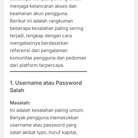
menjaga kelancaran akses dan
keamanan akun pengguna.
Berikut ini adalah rangkuman
beberapa kesalahan paling sering
terjadi, lengkap dengan cara
mengatasinya berdasarkan
referensi dari pengalaman
komunitas pengguna dan pedoman
dari platform terpercaya.
1. Username atau Password
Salah
Masalah:
Ini adalah kesalahan paling umum.
Banyak pengguna memasukkan
username atau password yang
salah akibat typo, huruf kapital,