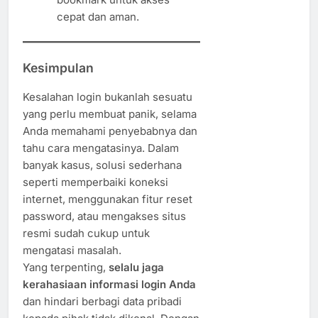
cepat dan aman.
Kesimpulan
Kesalahan login bukanlah sesuatu
yang perlu membuat panik, selama
Anda memahami penyebabnya dan
tahu cara mengatasinya. Dalam
banyak kasus, solusi sederhana
seperti memperbaiki koneksi
internet, menggunakan fitur reset
password, atau mengakses situs
resmi sudah cukup untuk
mengatasi masalah.
Yang terpenting,
selalu jaga
kerahasiaan informasi login Anda
dan hindari berbagi data pribadi