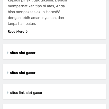
kepada pihak tidak dikenal. Dengan
memperhatikan tips di atas, Anda
bisa mengakses akun Horas88
dengan lebih aman, nyaman, dan
tanpa hambatan.
Read More
situs slot gacor
situs slot gacor
situs link slot gacor