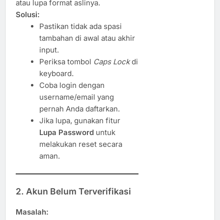
atau lupa format aslinya.
Solusi:
Pastikan tidak ada spasi
tambahan di awal atau akhir
input.
Periksa tombol
Caps Lock
di
keyboard.
Coba login dengan
username/email yang
pernah Anda daftarkan.
Jika lupa, gunakan fitur
Lupa Password
untuk
melakukan reset secara
aman.
2. Akun Belum Terverifikasi
Masalah: