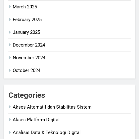
March 2025
February 2025
January 2025
December 2024
November 2024
October 2024
Categories
Akses Alternatif dan Stabilitas Sistem
Akses Platform Digital
Analisis Data & Teknologi Digital