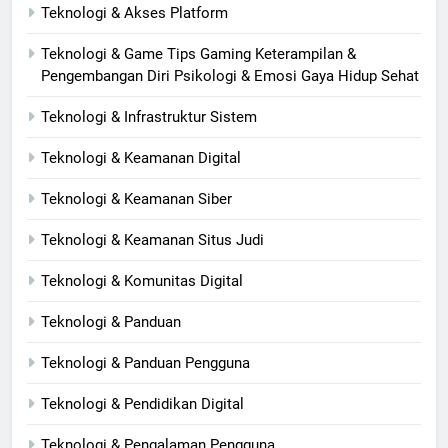
Teknologi & Akses Platform
Teknologi & Game Tips Gaming Keterampilan &
Pengembangan Diri Psikologi & Emosi Gaya Hidup Sehat
Teknologi & Infrastruktur Sistem
Teknologi & Keamanan Digital
Teknologi & Keamanan Siber
Teknologi & Keamanan Situs Judi
Teknologi & Komunitas Digital
Teknologi & Panduan
Teknologi & Panduan Pengguna
Teknologi & Pendidikan Digital
Teknologi & Pengalaman Pengguna