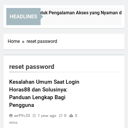
ARA4D Login untuk Pengalaman Akses yang Nyaman dan Ters
HEADLINES
Month Ago
Home
reset password
reset password
Kesalahan Umum Saat Login
Horas88 dan Solusinya:
Panduan Lengkap Bagi
Pengguna
ae99c33
1 year ago
0
5
mins