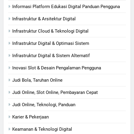
Informasi Platform Edukasi Digital Panduan Pengguna
Infrastruktur & Arsitektur Digital
Infrastruktur Cloud & Teknologi Digital
Infrastruktur Digital & Optimasi Sistem
Infrastruktur Digital & Sistem Alternatif
Inovasi Slot & Desain Pengalaman Pengguna
Judi Bola, Taruhan Online
Judi Online, Slot Online, Pembayaran Cepat
Judi Online, Teknologi, Panduan
Karier & Pekerjaan
Keamanan & Teknologi Digital