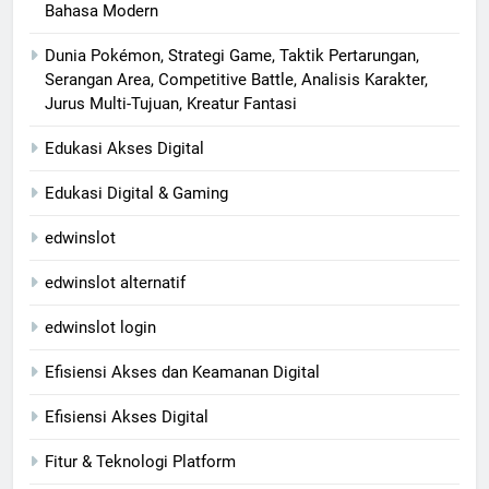
Bahasa Modern
Dunia Pokémon, Strategi Game, Taktik Pertarungan,
Serangan Area, Competitive Battle, Analisis Karakter,
Jurus Multi-Tujuan, Kreatur Fantasi
Edukasi Akses Digital
Edukasi Digital & Gaming
edwinslot
edwinslot alternatif
edwinslot login
Efisiensi Akses dan Keamanan Digital
Efisiensi Akses Digital
Fitur & Teknologi Platform