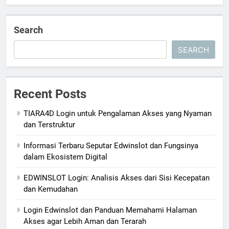
Search
SEARCH
Recent Posts
TIARA4D Login untuk Pengalaman Akses yang Nyaman
dan Terstruktur
Informasi Terbaru Seputar Edwinslot dan Fungsinya
dalam Ekosistem Digital
EDWINSLOT Login: Analisis Akses dari Sisi Kecepatan
dan Kemudahan
Login Edwinslot dan Panduan Memahami Halaman
Akses agar Lebih Aman dan Terarah