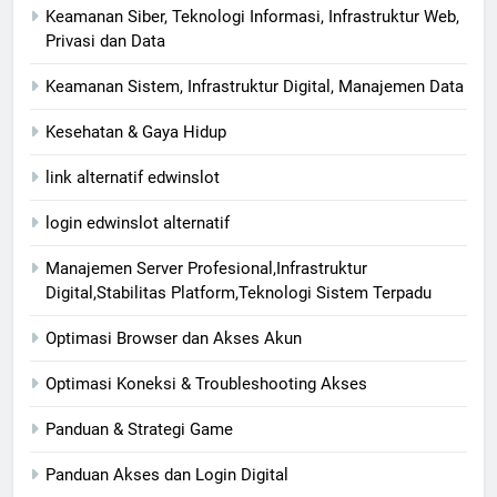
Keamanan Siber, Teknologi Informasi, Infrastruktur Web,
Privasi dan Data
Keamanan Sistem, Infrastruktur Digital, Manajemen Data
Kesehatan & Gaya Hidup
link alternatif edwinslot
login edwinslot alternatif
Manajemen Server Profesional,Infrastruktur
Digital,Stabilitas Platform,Teknologi Sistem Terpadu
Optimasi Browser dan Akses Akun
Optimasi Koneksi & Troubleshooting Akses
Panduan & Strategi Game
Panduan Akses dan Login Digital