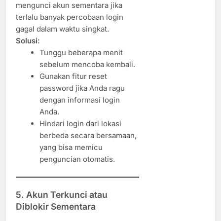
mengunci akun sementara jika
terlalu banyak percobaan login
gagal dalam waktu singkat.
Solusi:
Tunggu beberapa menit
sebelum mencoba kembali.
Gunakan fitur reset
password jika Anda ragu
dengan informasi login
Anda.
Hindari login dari lokasi
berbeda secara bersamaan,
yang bisa memicu
penguncian otomatis.
5. Akun Terkunci atau
Diblokir Sementara