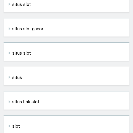
situs slot
situs slot gacor
situs slot
situs
situs link slot
slot