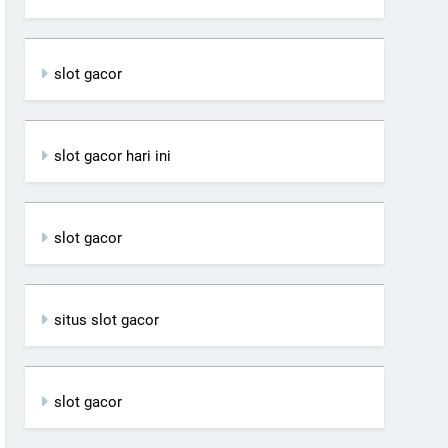
slot gacor
slot gacor hari ini
slot gacor
situs slot gacor
slot gacor