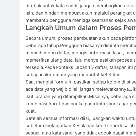
ditebak untuk kata sandi, jangan membagikan detai
lain, dan hindari membuat akun melalui perangkat 
membantu pengguna menjaga keamanan sejak awal
Langkah Umum dalam Proses Pe
Secara umum, proses pembuatan akun pada platform 
beberapa tahap.Pengguna biasanya diminta membu
memilih menu daftar, mengisi informasi dasar, mem
memeriksa ulang data, lalu menyelesaikan proses s
tersedia.Pada konteks Lebah4D daftar, tahapan ini 
sebagai alur umum yang menuntut ketelitian.
Saat mengisi formulir, pastikan setiap kolom diisi 
ada data yang wajib diisi, jangan melewatkannya.Jik
ikuti arahan yang ditampilkan.Misalnya, beberapa 
kombinasi huruf dan angka pada kata sandi agar pe
kuat.
Setelah semua informasi diisi, luangkan waktu unt
sebelum melanjutkan.Kesalahan kecil seperti salah 
sesuai, atau kata sandi yang tidak cocok dapat me