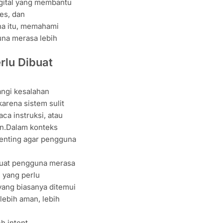
igital yang membantu
es, dan
a itu, memahami
na merasa lebih
rlu Dibuat
ngi kesalahan
rena sistem sulit
ca instruksi, atau
an.Dalam konteks
penting agar pengguna
buat pengguna merasa
 yang perlu
yang biasanya ditemui
lebih aman, lebih
h intent