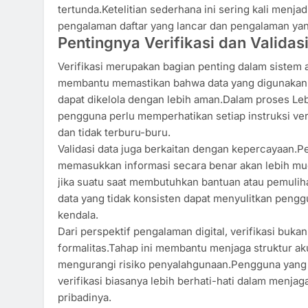
tertunda.Ketelitian sederhana ini sering kali menja
pengalaman daftar yang lancar dan pengalaman y
Pentingnya Verifikasi dan Validas
Verifikasi merupakan bagian penting dalam sistem a
membantu memastikan bahwa data yang digunakan 
dapat dikelola dengan lebih aman.Dalam proses Leb
pengguna perlu memperhatikan setiap instruksi ver
dan tidak terburu-buru.
Validasi data juga berkaitan dengan kepercayaan.
memasukkan informasi secara benar akan lebih m
jika suatu saat membutuhkan bantuan atau pemulih
data yang tidak konsisten dapat menyulitkan penggu
kendala.
Dari perspektif pengalaman digital, verifikasi buka
formalitas.Tahap ini membantu menjaga struktur aku
mengurangi risiko penyalahgunaan.Pengguna yan
verifikasi biasanya lebih berhati-hati dalam menjag
pribadinya.