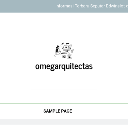
Informasi Terbaru Seputar Edwinslot 
EDWINSLOT Login: Analisis Aks
Login Edwinslot dan Panduan Memahami Halama
TIARA4D Login untuk Pengalama
Informasi Terbaru Seputar Edwinslot 
EDWINSLOT Login: Analisis Aks
Login Edwinslot dan Panduan Memahami Halama
ga Arquitectas
 Hunian Impian Anda Dengan Omega Arquitectas. Layanan Des
Anda.
SAMPLE PAGE