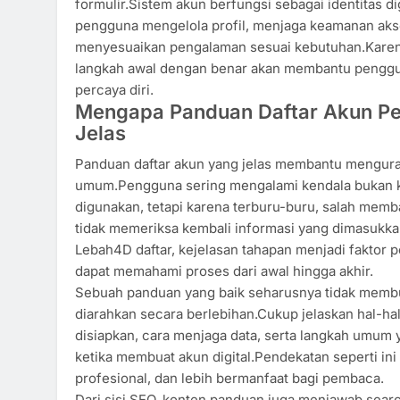
formulir.Sistem akun berfungsi sebagai identitas d
pengguna mengelola profil, menjaga keamanan aks
menyesuaikan pengalaman sesuai kebutuhan.Karen
langkah awal dengan benar akan membantu penggu
percaya diri.
Mengapa Panduan Daftar Akun Pe
Jelas
Panduan daftar akun yang jelas membantu mengura
umum.Pengguna sering mengalami kendala bukan ka
digunakan, tetapi karena terburu-buru, salah memba
tidak memeriksa kembali informasi yang dimasukk
Lebah4D daftar, kejelasan tahapan menjadi faktor 
dapat memahami proses dari awal hingga akhir.
Sebuah panduan yang baik seharusnya tidak mem
diarahkan secara berlebihan.Cukup jelaskan hal-hal
disiapkan, cara menjaga data, serta langkah umum 
ketika membuat akun digital.Pendekatan seperti ini 
profesional, dan lebih bermanfaat bagi pembaca.
Dari sisi SEO, konten panduan juga menjawab searc