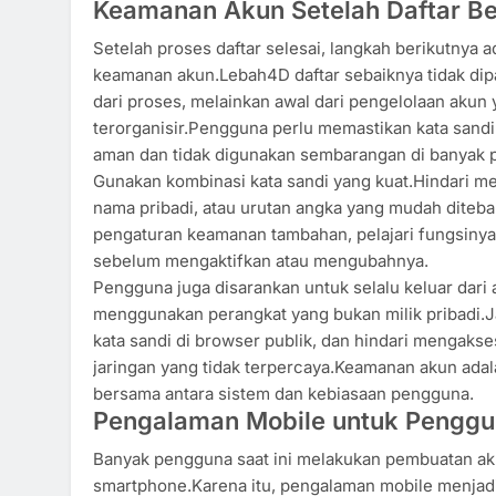
Keamanan Akun Setelah Daftar Be
Setelah proses daftar selesai, langkah berikutnya 
keamanan akun.Lebah4D daftar sebaiknya tidak dip
dari proses, melainkan awal dari pengelolaan akun 
terorganisir.Pengguna perlu memastikan kata sand
aman dan tidak digunakan sembarangan di banyak p
Gunakan kombinasi kata sandi yang kuat.Hindari mem
nama pribadi, atau urutan angka yang mudah diteba
pengaturan keamanan tambahan, pelajari fungsinya
sebelum mengaktifkan atau mengubahnya.
Pengguna juga disarankan untuk selalu keluar dari 
menggunakan perangkat yang bukan milik pribadi
kata sandi di browser publik, dan hindari mengakse
jaringan yang tidak terpercaya.Keamanan akun ada
bersama antara sistem dan kebiasaan pengguna.
Pengalaman Mobile untuk Penggu
Banyak pengguna saat ini melakukan pembuatan ak
smartphone.Karena itu, pengalaman mobile menjadi