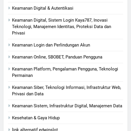
Keamanan Digital & Autentikasi
Keamanan Digital, Sistem Login Kaya787, Inovasi
Teknologi, Manajemen Identitas, Proteksi Data dan
Privasi
Keamanan Login dan Perlindungan Akun
Keamanan Online, SBOBET, Panduan Pengguna
Keamanan Platform, Pengalaman Pengguna, Teknologi
Permainan
Keamanan Siber, Teknologi Informasi, Infrastruktur Web,
Privasi dan Data
Keamanan Sistem, Infrastruktur Digital, Manajemen Data
Kesehatan & Gaya Hidup
link alternatif edwinslot