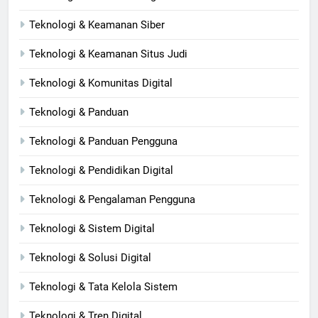
Teknologi & Keamanan Siber
Teknologi & Keamanan Situs Judi
Teknologi & Komunitas Digital
Teknologi & Panduan
Teknologi & Panduan Pengguna
Teknologi & Pendidikan Digital
Teknologi & Pengalaman Pengguna
Teknologi & Sistem Digital
Teknologi & Solusi Digital
Teknologi & Tata Kelola Sistem
Teknologi & Tren Digital