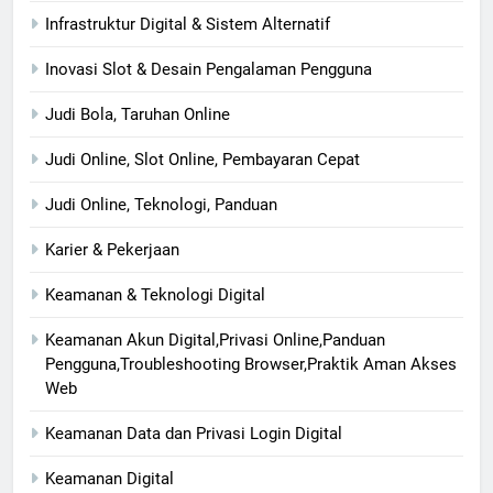
Infrastruktur Digital & Sistem Alternatif
Inovasi Slot & Desain Pengalaman Pengguna
Judi Bola, Taruhan Online
Judi Online, Slot Online, Pembayaran Cepat
Judi Online, Teknologi, Panduan
Karier & Pekerjaan
Keamanan & Teknologi Digital
Keamanan Akun Digital,Privasi Online,Panduan
Pengguna,Troubleshooting Browser,Praktik Aman Akses
Web
Keamanan Data dan Privasi Login Digital
Keamanan Digital