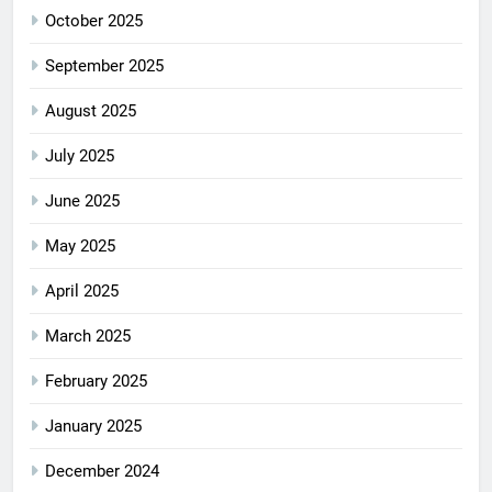
October 2025
September 2025
August 2025
July 2025
June 2025
May 2025
April 2025
March 2025
February 2025
January 2025
December 2024