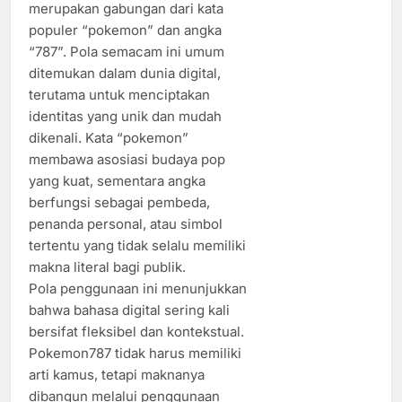
merupakan gabungan dari kata
populer “pokemon” dan angka
“787”. Pola semacam ini umum
ditemukan dalam dunia digital,
terutama untuk menciptakan
identitas yang unik dan mudah
dikenali. Kata “pokemon”
membawa asosiasi budaya pop
yang kuat, sementara angka
berfungsi sebagai pembeda,
penanda personal, atau simbol
tertentu yang tidak selalu memiliki
makna literal bagi publik.
Pola penggunaan ini menunjukkan
bahwa bahasa digital sering kali
bersifat fleksibel dan kontekstual.
Pokemon787 tidak harus memiliki
arti kamus, tetapi maknanya
dibangun melalui penggunaan