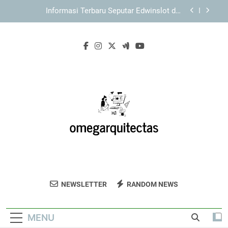
Skip
EDWINSLOT Login: Analisis Akses dari Sisi
to
Kecepatan dan Kemudahan
content
Login Edwinslot dan Panduan Memahami
Halaman Akses agar Lebih Aman dan Terarah
TIARA4D Login untuk Pengalaman Akses yang
Nyaman dan Terstruktur
Informasi Terbaru Seputar Edwinslot dan
Fungsinya dalam Ekosistem Digital
EDWINSLOT Login: Analisis Akses dari Sisi
Kecepatan dan Kemudahan
Login Edwinslot dan Panduan Memahami
Halaman Akses agar Lebih Aman dan Terarah
Omega
Ciptakan Hunian Impian Anda Dengan
NEWSLETTER
RANDOM NEWS
Arquitectas
Omega Arquitectas. Layanan Desain
Arsitektur Modern Yang Menyesuaikan
MENU
Dengan Kebutuhan Anda.