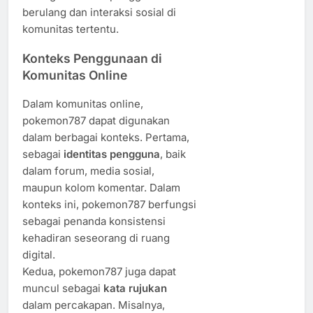
berulang dan interaksi sosial di
komunitas tertentu.
Konteks Penggunaan di
Komunitas Online
Dalam komunitas online,
pokemon787 dapat digunakan
dalam berbagai konteks. Pertama,
sebagai
identitas pengguna
, baik
dalam forum, media sosial,
maupun kolom komentar. Dalam
konteks ini, pokemon787 berfungsi
sebagai penanda konsistensi
kehadiran seseorang di ruang
digital.
Kedua, pokemon787 juga dapat
muncul sebagai
kata rujukan
dalam percakapan. Misalnya,