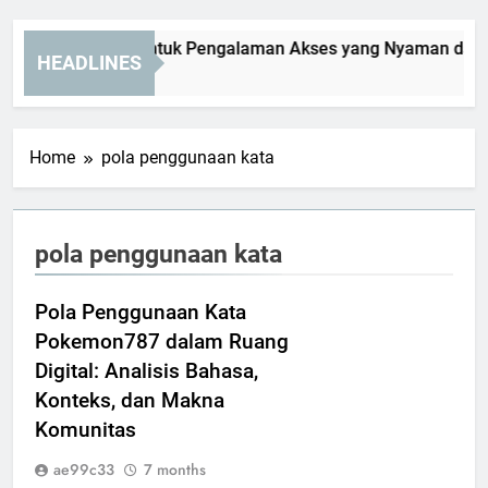
ARA4D Login untuk Pengalaman Akses yang Nyaman dan Ters
HEADLINES
Weeks Ago
Home
pola penggunaan kata
pola penggunaan kata
Pola Penggunaan Kata
Pokemon787 dalam Ruang
Digital: Analisis Bahasa,
Konteks, dan Makna
Komunitas
ae99c33
7 months