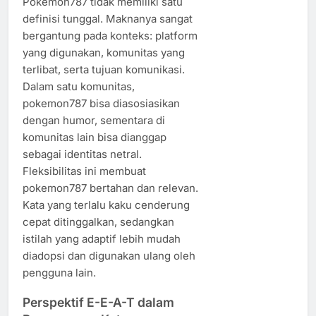
Pokemon787 tidak memiliki satu
definisi tunggal. Maknanya sangat
bergantung pada konteks: platform
yang digunakan, komunitas yang
terlibat, serta tujuan komunikasi.
Dalam satu komunitas,
pokemon787 bisa diasosiasikan
dengan humor, sementara di
komunitas lain bisa dianggap
sebagai identitas netral.
Fleksibilitas ini membuat
pokemon787 bertahan dan relevan.
Kata yang terlalu kaku cenderung
cepat ditinggalkan, sedangkan
istilah yang adaptif lebih mudah
diadopsi dan digunakan ulang oleh
pengguna lain.
Perspektif E-E-A-T dalam