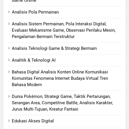
Game Online
Analisis Pola Permainan
Analisis Sistem Permainan, Pola Interaksi Digital,
Evaluasi Mekanisme Game, Observasi Perilaku Mesin,
Pengalaman Bermain Terstruktur
Analisis Teknologi Game & Strategi Bermain
Analitik & Teknologi AI
Bahasa Digital Analisis Konten Online Komunikasi
Komunitas Fenomena Internet Budaya Virtual Tren
Bahasa Modern
Dunia Pokémon, Strategi Game, Taktik Pertarungan,
Serangan Area, Competitive Battle, Analisis Karakter,
Jurus Multi-Tujuan, Kreatur Fantasi
Edukasi Akses Digital