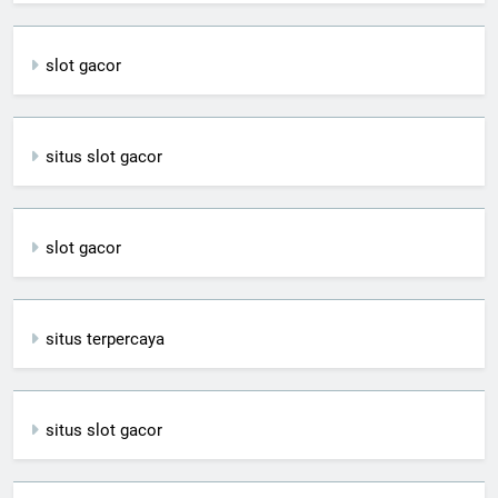
slot gacor
situs slot gacor
slot gacor
situs terpercaya
situs slot gacor