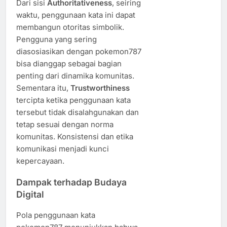
Dari sisi
Authoritativeness
, seiring
waktu, penggunaan kata ini dapat
membangun otoritas simbolik.
Pengguna yang sering
diasosiasikan dengan pokemon787
bisa dianggap sebagai bagian
penting dari dinamika komunitas.
Sementara itu,
Trustworthiness
tercipta ketika penggunaan kata
tersebut tidak disalahgunakan dan
tetap sesuai dengan norma
komunitas. Konsistensi dan etika
komunikasi menjadi kunci
kepercayaan.
Dampak terhadap Budaya
Digital
Pola penggunaan kata