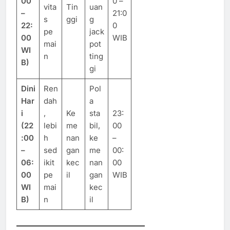
00
0 –
vita
Tin
uan
–
21:0
s
ggi
g
22:
0
pe
jack
00
WIB
mai
pot
WI
n
ting
B)
gi
Dini
Ren
Pol
Har
dah
a
i
,
Ke
sta
23:
(22
lebi
me
bil,
00
:00
h
nan
ke
–
–
sed
gan
me
00:
06:
ikit
kec
nan
00
00
pe
il
gan
WIB
WI
mai
kec
B)
n
il