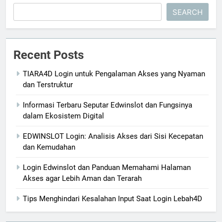
SEARCH
Recent Posts
TIARA4D Login untuk Pengalaman Akses yang Nyaman
dan Terstruktur
Informasi Terbaru Seputar Edwinslot dan Fungsinya
dalam Ekosistem Digital
EDWINSLOT Login: Analisis Akses dari Sisi Kecepatan
dan Kemudahan
Login Edwinslot dan Panduan Memahami Halaman
Akses agar Lebih Aman dan Terarah
Tips Menghindari Kesalahan Input Saat Login Lebah4D