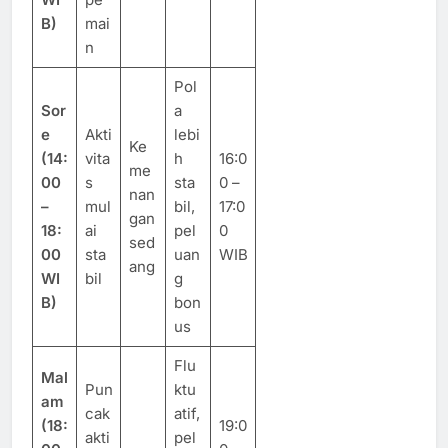
B)
mai
n
Pol
Sor
a
e
Akti
lebi
Ke
(14:
vita
h
16:0
me
00
s
sta
0 –
nan
–
mul
bil,
17:0
gan
18:
ai
pel
0
sed
00
sta
uan
WIB
ang
WI
bil
g
B)
bon
us
Flu
Mal
Pun
ktu
am
cak
atif,
(18:
19:0
akti
pel