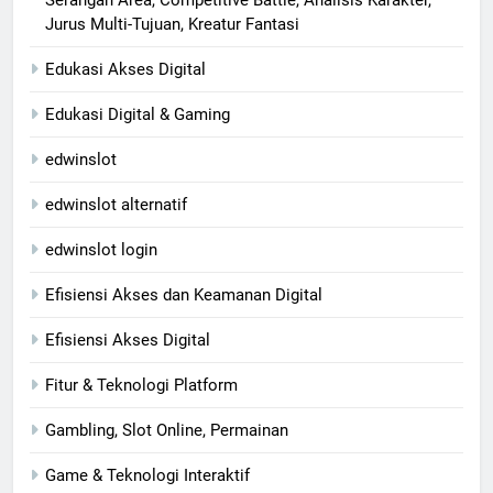
Jurus Multi-Tujuan, Kreatur Fantasi
Edukasi Akses Digital
Edukasi Digital & Gaming
edwinslot
edwinslot alternatif
edwinslot login
Efisiensi Akses dan Keamanan Digital
Efisiensi Akses Digital
Fitur & Teknologi Platform
Gambling, Slot Online, Permainan
Game & Teknologi Interaktif