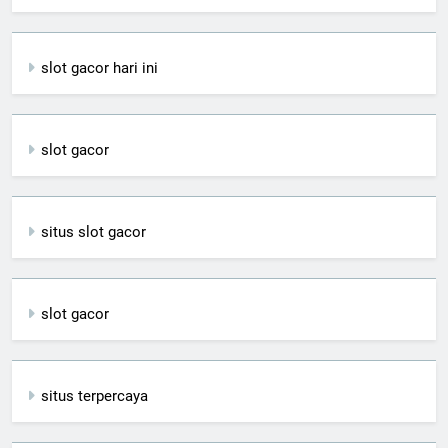
slot gacor hari ini
slot gacor
situs slot gacor
slot gacor
situs terpercaya