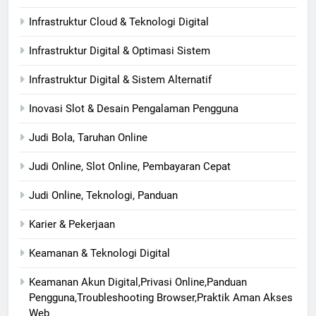
Infrastruktur Cloud & Teknologi Digital
Infrastruktur Digital & Optimasi Sistem
Infrastruktur Digital & Sistem Alternatif
Inovasi Slot & Desain Pengalaman Pengguna
Judi Bola, Taruhan Online
Judi Online, Slot Online, Pembayaran Cepat
Judi Online, Teknologi, Panduan
Karier & Pekerjaan
Keamanan & Teknologi Digital
Keamanan Akun Digital,Privasi Online,Panduan
Pengguna,Troubleshooting Browser,Praktik Aman Akses
Web