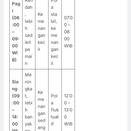
Ren
Pol
Pag
dah
a
i
,
Ke
sta
(06
07:0
lebi
me
bil,
:00
0 –
h
nan
ke
–
08:
sed
gan
me
09:
00
ikit
kec
nan
00
WIB
pe
il
gan
WI
mai
kec
B)
n
il
Me
Sia
nin
ng
gka
Ke
(09
t,
Pol
12:0
me
:00
lebi
a
0 –
nan
–
h
fluk
13:0
gan
14:
ban
tuat
0
sed
00
yak
if
WIB
ang
WI
pe