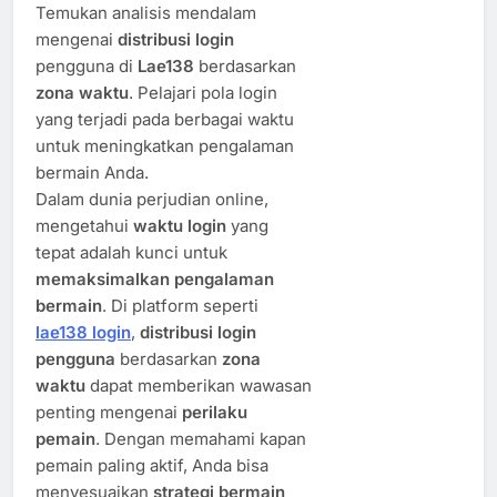
Temukan analisis mendalam
mengenai
distribusi login
pengguna di
Lae138
berdasarkan
zona waktu
. Pelajari pola login
yang terjadi pada berbagai waktu
untuk meningkatkan pengalaman
bermain Anda.
Dalam dunia perjudian online,
mengetahui
waktu login
yang
tepat adalah kunci untuk
memaksimalkan pengalaman
bermain
. Di platform seperti
lae138 login
,
distribusi login
pengguna
berdasarkan
zona
waktu
dapat memberikan wawasan
penting mengenai
perilaku
pemain
. Dengan memahami kapan
pemain paling aktif, Anda bisa
menyesuaikan
strategi bermain