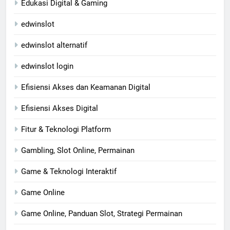
Edukasi Digital & Gaming
edwinslot
edwinslot alternatif
edwinslot login
Efisiensi Akses dan Keamanan Digital
Efisiensi Akses Digital
Fitur & Teknologi Platform
Gambling, Slot Online, Permainan
Game & Teknologi Interaktif
Game Online
Game Online, Panduan Slot, Strategi Permainan