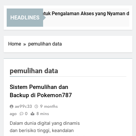
ARA4D Login untuk Pengalaman Akses yang Nyaman dan Ters
HEADLINES
Month Ago
Home
pemulihan data
pemulihan data
Sistem Pemulihan dan
Backup di Pokemon787
ae99c33
9 months
ago
0
8 mins
Dalam dunia digital yang dinamis
dan berisiko tinggi, keandalan