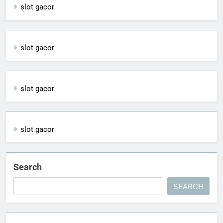
slot gacor
slot gacor
slot gacor
slot gacor
Search
SEARCH