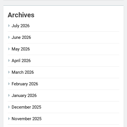
Archives
July 2026
June 2026
May 2026
April 2026
March 2026
February 2026
January 2026
December 2025
November 2025