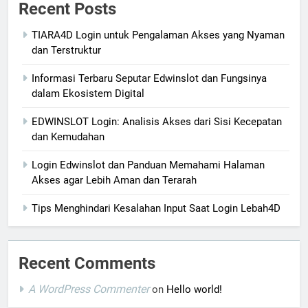
Recent Posts
TIARA4D Login untuk Pengalaman Akses yang Nyaman
dan Terstruktur
Informasi Terbaru Seputar Edwinslot dan Fungsinya
dalam Ekosistem Digital
EDWINSLOT Login: Analisis Akses dari Sisi Kecepatan
dan Kemudahan
Login Edwinslot dan Panduan Memahami Halaman
Akses agar Lebih Aman dan Terarah
Tips Menghindari Kesalahan Input Saat Login Lebah4D
Recent Comments
A WordPress Commenter
on
Hello world!