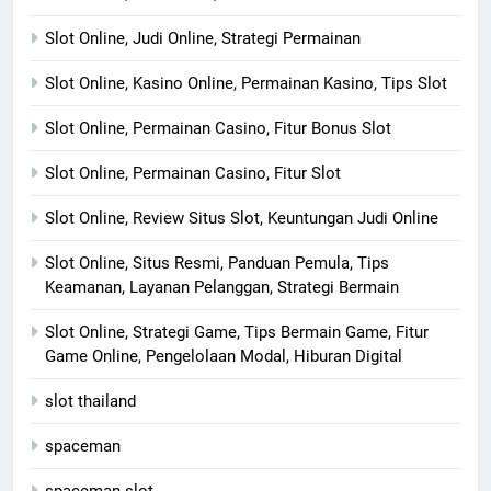
Slot Online, Judi Online, Strategi Permainan
Slot Online, Kasino Online, Permainan Kasino, Tips Slot
Slot Online, Permainan Casino, Fitur Bonus Slot
Slot Online, Permainan Casino, Fitur Slot
Slot Online, Review Situs Slot, Keuntungan Judi Online
Slot Online, Situs Resmi, Panduan Pemula, Tips
Keamanan, Layanan Pelanggan, Strategi Bermain
Slot Online, Strategi Game, Tips Bermain Game, Fitur
Game Online, Pengelolaan Modal, Hiburan Digital
slot thailand
spaceman
spaceman slot