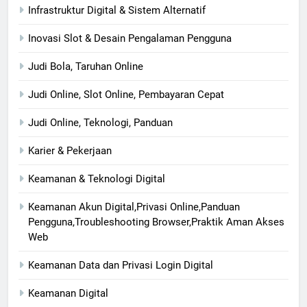
Infrastruktur Digital & Sistem Alternatif
Inovasi Slot & Desain Pengalaman Pengguna
Judi Bola, Taruhan Online
Judi Online, Slot Online, Pembayaran Cepat
Judi Online, Teknologi, Panduan
Karier & Pekerjaan
Keamanan & Teknologi Digital
Keamanan Akun Digital,Privasi Online,Panduan
Pengguna,Troubleshooting Browser,Praktik Aman Akses
Web
Keamanan Data dan Privasi Login Digital
Keamanan Digital