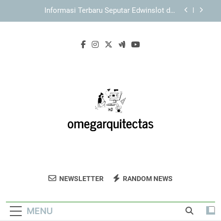
Skip
EDWINSLOT Login: Analisis Akses dari Sisi
to
Kecepatan dan Kemudahan
content
Login Edwinslot dan Panduan Memahami
Halaman Akses agar Lebih Aman dan Terarah
TIARA4D Login untuk Pengalaman Akses yang
Nyaman dan Terstruktur
Informasi Terbaru Seputar Edwinslot dan
Fungsinya dalam Ekosistem Digital
EDWINSLOT Login: Analisis Akses dari Sisi
Kecepatan dan Kemudahan
Login Edwinslot dan Panduan Memahami
Halaman Akses agar Lebih Aman dan Terarah
Omega
Ciptakan Hunian Impian Anda Dengan
NEWSLETTER
RANDOM NEWS
Arquitectas
Omega Arquitectas. Layanan Desain
Arsitektur Modern Yang Menyesuaikan
MENU
Dengan Kebutuhan Anda.