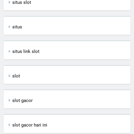
situs slot
situs
situs link slot
slot
slot gacor
slot gacor hari ini