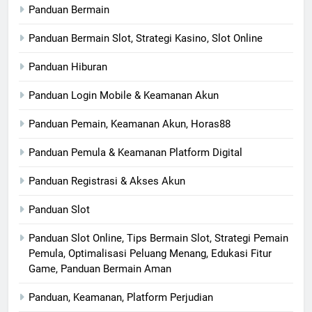
Panduan Bermain
Panduan Bermain Slot, Strategi Kasino, Slot Online
Panduan Hiburan
Panduan Login Mobile & Keamanan Akun
Panduan Pemain, Keamanan Akun, Horas88
Panduan Pemula & Keamanan Platform Digital
Panduan Registrasi & Akses Akun
Panduan Slot
Panduan Slot Online, Tips Bermain Slot, Strategi Pemain
Pemula, Optimalisasi Peluang Menang, Edukasi Fitur
Game, Panduan Bermain Aman
Panduan, Keamanan, Platform Perjudian