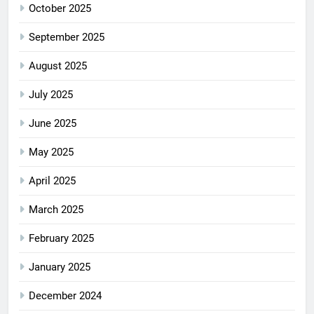
October 2025
September 2025
August 2025
July 2025
June 2025
May 2025
April 2025
March 2025
February 2025
January 2025
December 2024