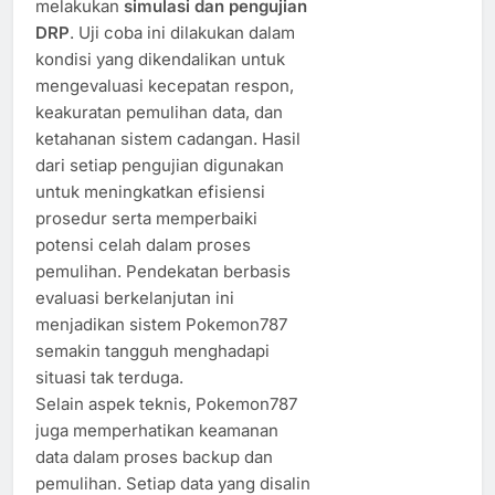
melakukan
simulasi dan pengujian
DRP
. Uji coba ini dilakukan dalam
kondisi yang dikendalikan untuk
mengevaluasi kecepatan respon,
keakuratan pemulihan data, dan
ketahanan sistem cadangan. Hasil
dari setiap pengujian digunakan
untuk meningkatkan efisiensi
prosedur serta memperbaiki
potensi celah dalam proses
pemulihan. Pendekatan berbasis
evaluasi berkelanjutan ini
menjadikan sistem Pokemon787
semakin tangguh menghadapi
situasi tak terduga.
Selain aspek teknis, Pokemon787
juga memperhatikan keamanan
data dalam proses backup dan
pemulihan. Setiap data yang disalin