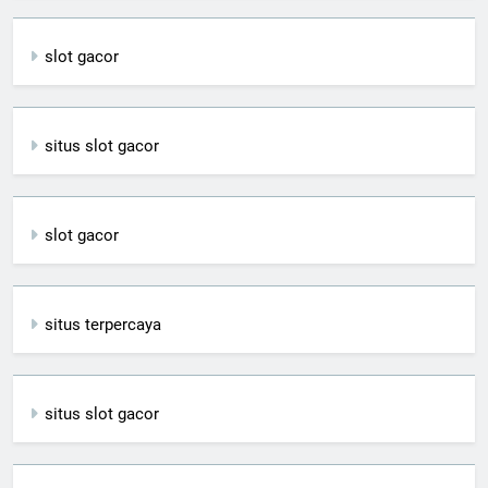
slot gacor
situs slot gacor
slot gacor
situs terpercaya
situs slot gacor