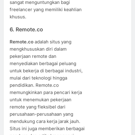
sangat menguntungkan bagi
freelancer yang memiliki keahlian
khusus.
6.
Remote.co
Remote.co
adalah situs yang
mengkhususkan diri dalam
pekerjaan remote dan
menyediakan berbagai peluang
untuk bekerja di berbagai industri,
mulai dari teknologi hingga
pendidikan. Remote.co
memungkinkan para pencari kerja
untuk menemukan pekerjaan
remote yang fleksibel dari
perusahaan-perusahaan yang
mendukung cara kerja jarak jauh.
Situs ini juga memberikan berbagai