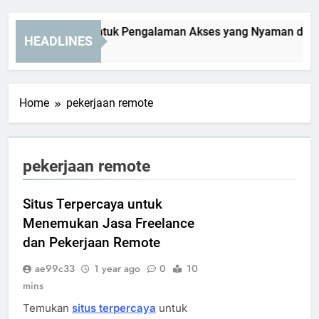
RA4D Login untuk Pengalaman Akses yang Nyaman dan Terst
HEADLINES
eks Ago
Home
pekerjaan remote
pekerjaan remote
Situs Terpercaya untuk
Menemukan Jasa Freelance
dan Pekerjaan Remote
ae99c33
1 year ago
0
10
mins
Temukan
situs terpercaya
untuk