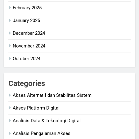
February 2025
January 2025
December 2024
November 2024
October 2024
Categories
Akses Alternatif dan Stabilitas Sistem
Akses Platform Digital
Analisis Data & Teknologi Digital
Analisis Pengalaman Akses