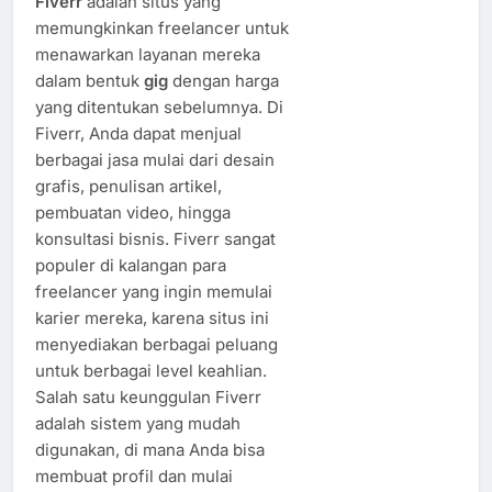
Fiverr
adalah situs yang
memungkinkan freelancer untuk
menawarkan layanan mereka
dalam bentuk
gig
dengan harga
yang ditentukan sebelumnya. Di
Fiverr, Anda dapat menjual
berbagai jasa mulai dari desain
grafis, penulisan artikel,
pembuatan video, hingga
konsultasi bisnis. Fiverr sangat
populer di kalangan para
freelancer yang ingin memulai
karier mereka, karena situs ini
menyediakan berbagai peluang
untuk berbagai level keahlian.
Salah satu keunggulan Fiverr
adalah sistem yang mudah
digunakan, di mana Anda bisa
membuat profil dan mulai