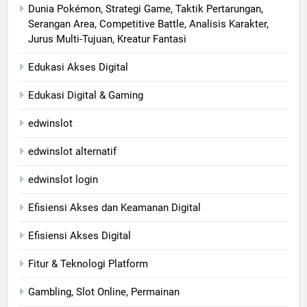
Dunia Pokémon, Strategi Game, Taktik Pertarungan,
Serangan Area, Competitive Battle, Analisis Karakter,
Jurus Multi-Tujuan, Kreatur Fantasi
Edukasi Akses Digital
Edukasi Digital & Gaming
edwinslot
edwinslot alternatif
edwinslot login
Efisiensi Akses dan Keamanan Digital
Efisiensi Akses Digital
Fitur & Teknologi Platform
Gambling, Slot Online, Permainan