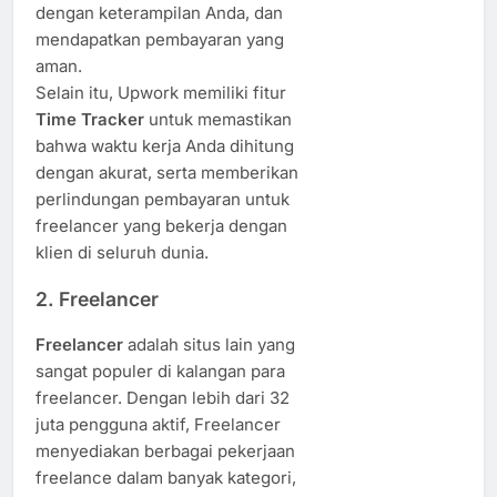
dengan keterampilan Anda, dan
mendapatkan pembayaran yang
aman.
Selain itu, Upwork memiliki fitur
Time Tracker
untuk memastikan
bahwa waktu kerja Anda dihitung
dengan akurat, serta memberikan
perlindungan pembayaran untuk
freelancer yang bekerja dengan
klien di seluruh dunia.
2.
Freelancer
Freelancer
adalah situs lain yang
sangat populer di kalangan para
freelancer. Dengan lebih dari 32
juta pengguna aktif, Freelancer
menyediakan berbagai pekerjaan
freelance dalam banyak kategori,