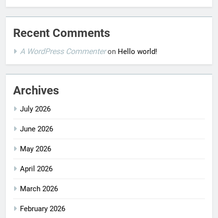
Recent Comments
A WordPress Commenter
on
Hello world!
Archives
July 2026
June 2026
May 2026
April 2026
March 2026
February 2026