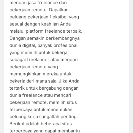
mencari jasa freelance dan
pekerjaan remote. Dapatkan
peluang pekerjaan fleksibel yang
sesuai dengan keahlian Anda
melalui platform freelance terbaik.
Dengan semakin berkembangnya
dunia digital, banyak profesional
yang memilih untuk bekerja
sebagai freelancer atau mencari
pekerjaan remote yang
memungkinkan mereka untuk
bekerja dari mana saja. Jika Anda
tertarik untuk bergabung dengan
dunia freelance atau mencari
pekerjaan remote, memilih situs
terpercaya untuk menemukan
peluang kerja sangatlah penting.
Berikut adalah beberapa situs
terpercaya yang dapat membantu