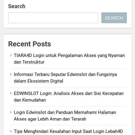
Search
SEARCH
Recent Posts
TIARA4D Login untuk Pengalaman Akses yang Nyaman
dan Terstruktur
Informasi Terbaru Seputar Edwinslot dan Fungsinya
dalam Ekosistem Digital
EDWINSLOT Login: Analisis Akses dari Sisi Kecepatan
dan Kemudahan
Login Edwinslot dan Panduan Memahami Halaman
Akses agar Lebih Aman dan Terarah
Tips Menghindari Kesalahan Input Saat Login Lebah4D