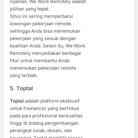
nyaman, We Work Remotely adalah
pilihan yang tepat.
Situs ini sering memperbarui
lowongan pekerjaan remote,
sehingga Anda bisa menemukan
pekerjaan yang sesuai dengan
keahlian Anda. Selain itu, We Work
Remotely menyediakan berbagai
fitur untuk membantu Anda
menemukan pekerjaan remote
yang terbaik.
5.
Toptal
Toptal
adalah platform eksklusif
untuk freelancer yang berfokus
pada para profesional berkualitas
tinggi di bidang pengembangan
perangkat lunak, desain, dan
keuangan. Toptal memiliki proses