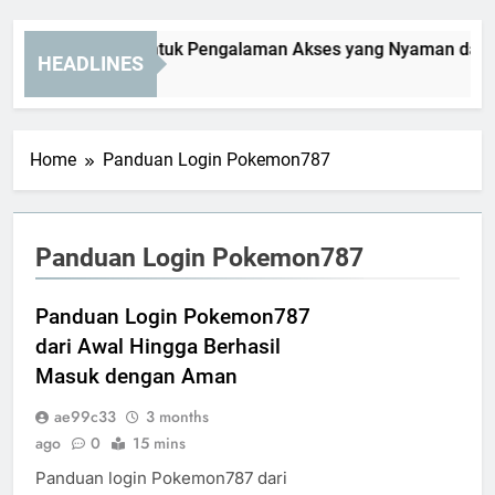
ARA4D Login untuk Pengalaman Akses yang Nyaman dan Ters
HEADLINES
Weeks Ago
Home
Panduan Login Pokemon787
Panduan Login Pokemon787
Panduan Login Pokemon787
dari Awal Hingga Berhasil
Masuk dengan Aman
ae99c33
3 months
ago
0
15 mins
Panduan login Pokemon787 dari