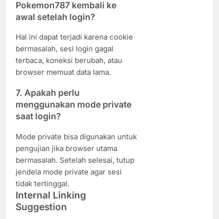
Pokemon787 kembali ke
awal setelah login?
Hal ini dapat terjadi karena cookie
bermasalah, sesi login gagal
terbaca, koneksi berubah, atau
browser memuat data lama.
7. Apakah perlu
menggunakan mode private
saat login?
Mode private bisa digunakan untuk
pengujian jika browser utama
bermasalah. Setelah selesai, tutup
jendela mode private agar sesi
tidak tertinggal.
Internal Linking
Suggestion