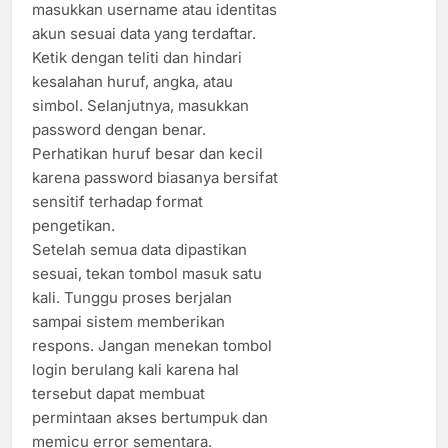
masukkan username atau identitas
akun sesuai data yang terdaftar.
Ketik dengan teliti dan hindari
kesalahan huruf, angka, atau
simbol. Selanjutnya, masukkan
password dengan benar.
Perhatikan huruf besar dan kecil
karena password biasanya bersifat
sensitif terhadap format
pengetikan.
Setelah semua data dipastikan
sesuai, tekan tombol masuk satu
kali. Tunggu proses berjalan
sampai sistem memberikan
respons. Jangan menekan tombol
login berulang kali karena hal
tersebut dapat membuat
permintaan akses bertumpuk dan
memicu error sementara.