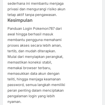
sederhana ini membantu menjaga
privasi dan mengurangi risiko akun
tetap aktif tanpa pengawasan.
Kesimpulan
Panduan Login Pokemon787 dari
awal hingga berhasil masuk
membantu pengguna memahami
proses akses secara lebih aman,
tertib, dan mudah diterapkan.
Mulai dari menyiapkan perangkat,
memastikan koneksi stabil,
memakai browser terbaru,
memasukkan data akun dengan
teliti, hingga menjaga keamanan
password, semua langkah memiliki
peran penting dalam menciptakan
pengalaman login yang lebih
nyaman.