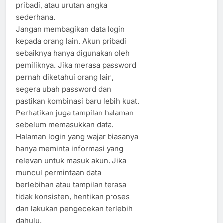
pribadi, atau urutan angka
sederhana.
Jangan membagikan data login
kepada orang lain. Akun pribadi
sebaiknya hanya digunakan oleh
pemiliknya. Jika merasa password
pernah diketahui orang lain,
segera ubah password dan
pastikan kombinasi baru lebih kuat.
Perhatikan juga tampilan halaman
sebelum memasukkan data.
Halaman login yang wajar biasanya
hanya meminta informasi yang
relevan untuk masuk akun. Jika
muncul permintaan data
berlebihan atau tampilan terasa
tidak konsisten, hentikan proses
dan lakukan pengecekan terlebih
dahulu.