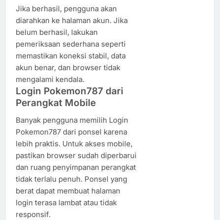
Jika berhasil, pengguna akan
diarahkan ke halaman akun. Jika
belum berhasil, lakukan
pemeriksaan sederhana seperti
memastikan koneksi stabil, data
akun benar, dan browser tidak
mengalami kendala.
Login Pokemon787 dari
Perangkat Mobile
Banyak pengguna memilih Login
Pokemon787 dari ponsel karena
lebih praktis. Untuk akses mobile,
pastikan browser sudah diperbarui
dan ruang penyimpanan perangkat
tidak terlalu penuh. Ponsel yang
berat dapat membuat halaman
login terasa lambat atau tidak
responsif.