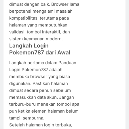
dimuat dengan baik. Browser lama
berpotensi mengalami masalah
kompatibilitas, terutama pada
halaman yang membutuhkan
validasi, tombol interaktif, dan
sistem keamanan modern.
Langkah Login
Pokemon787 dari Awal
Langkah pertama dalam Panduan
Login Pokemon787 adalah
membuka browser yang biasa
digunakan. Pastikan halaman
dimuat secara penuh sebelum
memasukkan data akun. Jangan
terburu-buru menekan tombol apa
pun ketika elemen halaman belum
tampil sempurna.
Setelah halaman login terbuka,