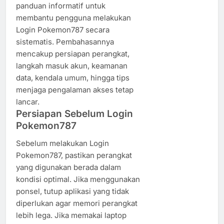
panduan informatif untuk
membantu pengguna melakukan
Login Pokemon787 secara
sistematis. Pembahasannya
mencakup persiapan perangkat,
langkah masuk akun, keamanan
data, kendala umum, hingga tips
menjaga pengalaman akses tetap
lancar.
Persiapan Sebelum Login
Pokemon787
Sebelum melakukan Login
Pokemon787, pastikan perangkat
yang digunakan berada dalam
kondisi optimal. Jika menggunakan
ponsel, tutup aplikasi yang tidak
diperlukan agar memori perangkat
lebih lega. Jika memakai laptop