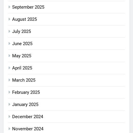
September 2025
August 2025
July 2025
June 2025
May 2025
April 2025
March 2025
February 2025
January 2025
December 2024
November 2024