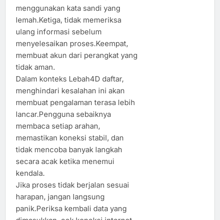
menggunakan kata sandi yang
lemah.Ketiga, tidak memeriksa
ulang informasi sebelum
menyelesaikan proses.Keempat,
membuat akun dari perangkat yang
tidak aman.
Dalam konteks Lebah4D daftar,
menghindari kesalahan ini akan
membuat pengalaman terasa lebih
lancar.Pengguna sebaiknya
membaca setiap arahan,
memastikan koneksi stabil, dan
tidak mencoba banyak langkah
secara acak ketika menemui
kendala.
Jika proses tidak berjalan sesuai
harapan, jangan langsung
panik.Periksa kembali data yang