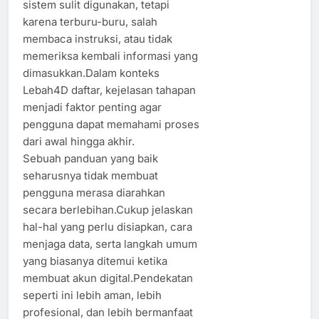
sistem sulit digunakan, tetapi
karena terburu-buru, salah
membaca instruksi, atau tidak
memeriksa kembali informasi yang
dimasukkan.Dalam konteks
Lebah4D daftar, kejelasan tahapan
menjadi faktor penting agar
pengguna dapat memahami proses
dari awal hingga akhir.
Sebuah panduan yang baik
seharusnya tidak membuat
pengguna merasa diarahkan
secara berlebihan.Cukup jelaskan
hal-hal yang perlu disiapkan, cara
menjaga data, serta langkah umum
yang biasanya ditemui ketika
membuat akun digital.Pendekatan
seperti ini lebih aman, lebih
profesional, dan lebih bermanfaat