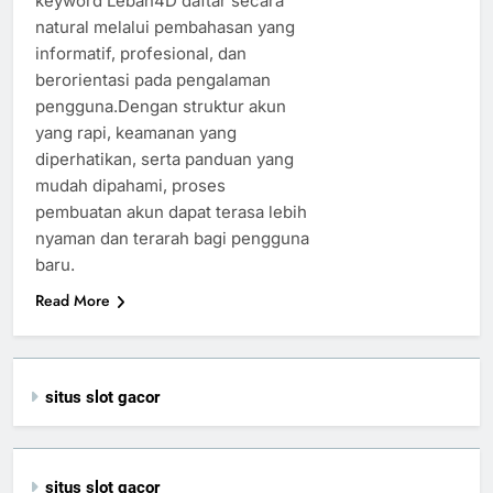
keyword Lebah4D daftar secara
natural melalui pembahasan yang
informatif, profesional, dan
berorientasi pada pengalaman
pengguna.Dengan struktur akun
yang rapi, keamanan yang
diperhatikan, serta panduan yang
mudah dipahami, proses
pembuatan akun dapat terasa lebih
nyaman dan terarah bagi pengguna
baru.
Read More
situs slot gacor
situs slot gacor