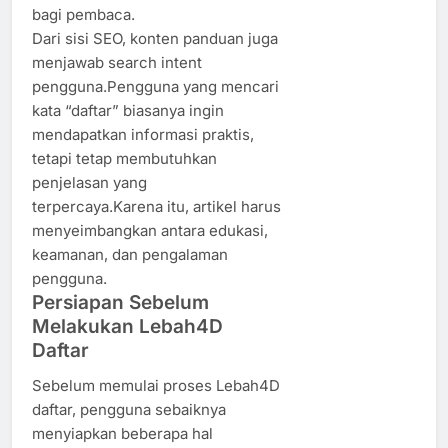
bagi pembaca.
Dari sisi SEO, konten panduan juga
menjawab search intent
pengguna.Pengguna yang mencari
kata “daftar” biasanya ingin
mendapatkan informasi praktis,
tetapi tetap membutuhkan
penjelasan yang
terpercaya.Karena itu, artikel harus
menyeimbangkan antara edukasi,
keamanan, dan pengalaman
pengguna.
Persiapan Sebelum
Melakukan Lebah4D
Daftar
Sebelum memulai proses Lebah4D
daftar, pengguna sebaiknya
menyiapkan beberapa hal