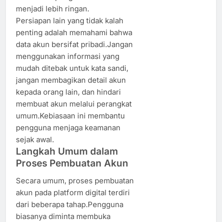
menjadi lebih ringan.
Persiapan lain yang tidak kalah
penting adalah memahami bahwa
data akun bersifat pribadi.Jangan
menggunakan informasi yang
mudah ditebak untuk kata sandi,
jangan membagikan detail akun
kepada orang lain, dan hindari
membuat akun melalui perangkat
umum.Kebiasaan ini membantu
pengguna menjaga keamanan
sejak awal.
Langkah Umum dalam
Proses Pembuatan Akun
Secara umum, proses pembuatan
akun pada platform digital terdiri
dari beberapa tahap.Pengguna
biasanya diminta membuka