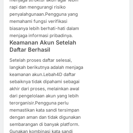
rapi dan mengurangi risiko
penyalahgunaan.Pengguna yang
memahami fungsi verifikasi
biasanya lebih berhati-hati dalam
menjaga informasi pribadinya.
Keamanan Akun Setelah
Daftar Berhasil
Setelah proses daftar selesai,
langkah berikutnya adalah menjaga
keamanan akun.Lebah4D daftar
sebaiknya tidak dipahami sebagai
akhir dari proses, melainkan awal
dari pengelolaan akun yang lebih
terorganisir.Pengguna perlu
memastikan kata sandi tersimpan
dengan aman dan tidak digunakan
sembarangan di banyak platform.
Gunakan kombinasi kata sandi