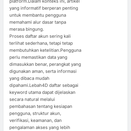
platform.Dalam konteks ini, artikel
yang informatif berperan penting
untuk membantu pengguna
memahami alur dasar tanpa
merasa bingung.
Proses daftar akun sering kali
terlihat sederhana, tetapi tetap
membutuhkan ketelitian.Pengguna
perlu memastikan data yang
dimasukkan benar, perangkat yang
digunakan aman, serta informasi
yang dibaca mudah
dipahami.Lebah4D daftar sebagai
keyword utama dapat dijelaskan
secara natural melalui
pembahasan tentang kesiapan
pengguna, struktur akun,
verifikasi, keamanan, dan
pengalaman akses yang lebih