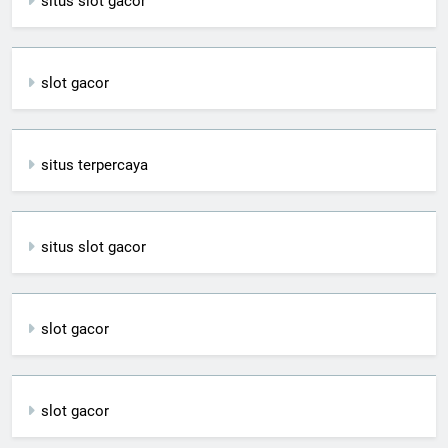
situs slot gacor
slot gacor
situs terpercaya
situs slot gacor
slot gacor
slot gacor