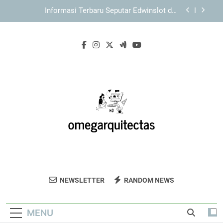
Skip
EDWINSLOT Login: Analisis Akses dari Sisi
to
Kecepatan dan Kemudahan
content
Login Edwinslot dan Panduan Memahami
Halaman Akses agar Lebih Aman dan Terarah
TIARA4D Login untuk Pengalaman Akses yang
Nyaman dan Terstruktur
Informasi Terbaru Seputar Edwinslot dan
Fungsinya dalam Ekosistem Digital
EDWINSLOT Login: Analisis Akses dari Sisi
Kecepatan dan Kemudahan
Login Edwinslot dan Panduan Memahami
Halaman Akses agar Lebih Aman dan Terarah
Omega
Ciptakan Hunian Impian Anda Dengan
NEWSLETTER
RANDOM NEWS
Arquitectas
Omega Arquitectas. Layanan Desain
Arsitektur Modern Yang Menyesuaikan
MENU
Dengan Kebutuhan Anda.