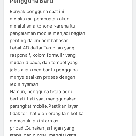
Pengguna Baru
Banyak pengguna saat ini
melakukan pembuatan akun
melalui smartphone.Karena itu,
pengalaman mobile menjadi bagian
penting dalam pembahasan
Lebah4D daftar.Tampilan yang
responsif, kolom formulir yang
mudah dibaca, dan tombol yang
jelas akan membantu pengguna
menyelesaikan proses dengan
lebih nyaman.
Namun, pengguna tetap perlu
berhati-hati saat menggunakan
perangkat mobile.Pastikan layar
tidak terlihat oleh orang lain ketika
memasukkan informasi
pribadi.Gunakan jaringan yang
stabil, dan hindari mengisi data