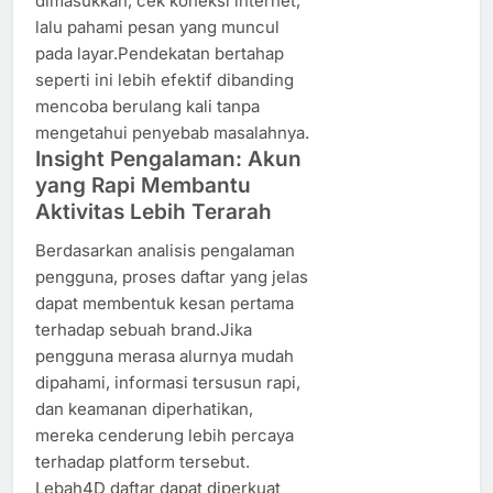
dimasukkan, cek koneksi internet,
lalu pahami pesan yang muncul
pada layar.Pendekatan bertahap
seperti ini lebih efektif dibanding
mencoba berulang kali tanpa
mengetahui penyebab masalahnya.
Insight Pengalaman: Akun
yang Rapi Membantu
Aktivitas Lebih Terarah
Berdasarkan analisis pengalaman
pengguna, proses daftar yang jelas
dapat membentuk kesan pertama
terhadap sebuah brand.Jika
pengguna merasa alurnya mudah
dipahami, informasi tersusun rapi,
dan keamanan diperhatikan,
mereka cenderung lebih percaya
terhadap platform tersebut.
Lebah4D daftar dapat diperkuat