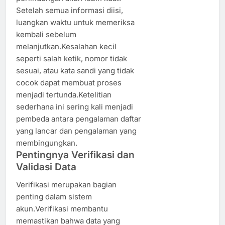
Setelah semua informasi diisi,
luangkan waktu untuk memeriksa
kembali sebelum
melanjutkan.Kesalahan kecil
seperti salah ketik, nomor tidak
sesuai, atau kata sandi yang tidak
cocok dapat membuat proses
menjadi tertunda.Ketelitian
sederhana ini sering kali menjadi
pembeda antara pengalaman daftar
yang lancar dan pengalaman yang
membingungkan.
Pentingnya Verifikasi dan
Validasi Data
Verifikasi merupakan bagian
penting dalam sistem
akun.Verifikasi membantu
memastikan bahwa data yang