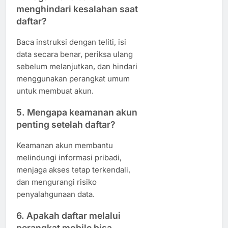
menghindari kesalahan saat
daftar?
Baca instruksi dengan teliti, isi
data secara benar, periksa ulang
sebelum melanjutkan, dan hindari
menggunakan perangkat umum
untuk membuat akun.
5. Mengapa keamanan akun
penting setelah daftar?
Keamanan akun membantu
melindungi informasi pribadi,
menjaga akses tetap terkendali,
dan mengurangi risiko
penyalahgunaan data.
6. Apakah daftar melalui
perangkat mobile bisa