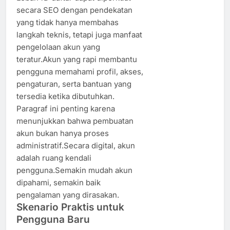
secara SEO dengan pendekatan
yang tidak hanya membahas
langkah teknis, tetapi juga manfaat
pengelolaan akun yang
teratur.Akun yang rapi membantu
pengguna memahami profil, akses,
pengaturan, serta bantuan yang
tersedia ketika dibutuhkan.
Paragraf ini penting karena
menunjukkan bahwa pembuatan
akun bukan hanya proses
administratif.Secara digital, akun
adalah ruang kendali
pengguna.Semakin mudah akun
dipahami, semakin baik
pengalaman yang dirasakan.
Skenario Praktis untuk
Pengguna Baru