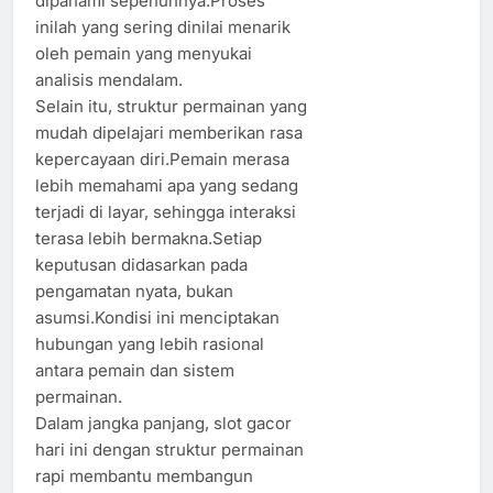
dipahami sepenuhnya.Proses
inilah yang sering dinilai menarik
oleh pemain yang menyukai
analisis mendalam.
Selain itu, struktur permainan yang
mudah dipelajari memberikan rasa
kepercayaan diri.Pemain merasa
lebih memahami apa yang sedang
terjadi di layar, sehingga interaksi
terasa lebih bermakna.Setiap
keputusan didasarkan pada
pengamatan nyata, bukan
asumsi.Kondisi ini menciptakan
hubungan yang lebih rasional
antara pemain dan sistem
permainan.
Dalam jangka panjang, slot gacor
hari ini dengan struktur permainan
rapi membantu membangun