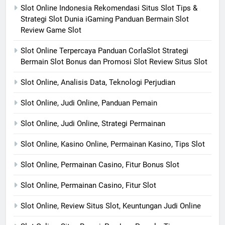
Slot Online Indonesia Rekomendasi Situs Slot Tips &
Strategi Slot Dunia iGaming Panduan Bermain Slot
Review Game Slot
Slot Online Terpercaya Panduan CorlaSlot Strategi
Bermain Slot Bonus dan Promosi Slot Review Situs Slot
Slot Online, Analisis Data, Teknologi Perjudian
Slot Online, Judi Online, Panduan Pemain
Slot Online, Judi Online, Strategi Permainan
Slot Online, Kasino Online, Permainan Kasino, Tips Slot
Slot Online, Permainan Casino, Fitur Bonus Slot
Slot Online, Permainan Casino, Fitur Slot
Slot Online, Review Situs Slot, Keuntungan Judi Online