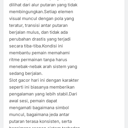
dilihat dari alur putaran yang tidak
membingungkan.Setiap elemen
visual muncul dengan pola yang
teratur, transisi antar putaran
berjalan mulus, dan tidak ada
perubahan drastis yang terjadi
secara tiba-tiba.Kondisi ini
membantu pemain memahami
ritme permainan tanpa harus
menebak-nebak arah sistem yang
sedang berjalan.
Slot gacor hari ini dengan karakter
seperti ini biasanya memberikan
pengalaman yang lebih stabil.Dari
awal sesi, pemain dapat
mengamati bagaimana simbol
muncul, bagaimana jeda antar
putaran terasa konsisten, serta