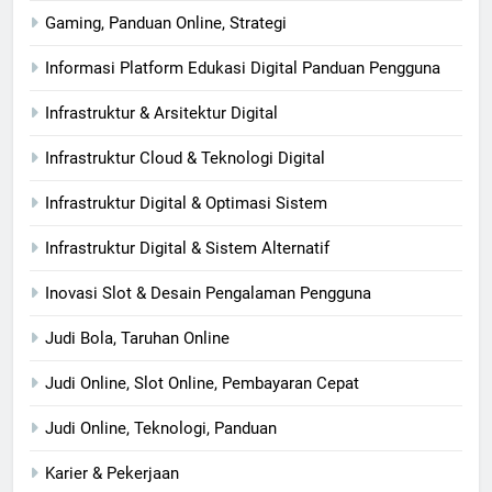
Gaming, Panduan Online, Strategi
Informasi Platform Edukasi Digital Panduan Pengguna
Infrastruktur & Arsitektur Digital
Infrastruktur Cloud & Teknologi Digital
Infrastruktur Digital & Optimasi Sistem
Infrastruktur Digital & Sistem Alternatif
Inovasi Slot & Desain Pengalaman Pengguna
Judi Bola, Taruhan Online
Judi Online, Slot Online, Pembayaran Cepat
Judi Online, Teknologi, Panduan
Karier & Pekerjaan