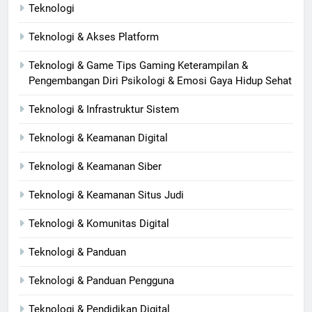
Teknologi
Teknologi & Akses Platform
Teknologi & Game Tips Gaming Keterampilan &
Pengembangan Diri Psikologi & Emosi Gaya Hidup Sehat
Teknologi & Infrastruktur Sistem
Teknologi & Keamanan Digital
Teknologi & Keamanan Siber
Teknologi & Keamanan Situs Judi
Teknologi & Komunitas Digital
Teknologi & Panduan
Teknologi & Panduan Pengguna
Teknologi & Pendidikan Digital