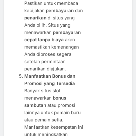
Pastikan untuk membaca
kebijakan
pembayaran
dan
penarikan
di situs yang
Anda pilih. Situs yang
menawarkan
pembayaran
cepat tanpa biaya
akan
memastikan kemenangan
Anda diproses segera
setelah permintaan
penarikan diajukan.
Manfaatkan Bonus dan
Promosi yang Tersedia
Banyak situs slot
menawarkan
bonus
sambutan
atau promosi
lainnya untuk pemain baru
atau pemain setia.
Manfaatkan kesempatan ini
untuk meningkatkan