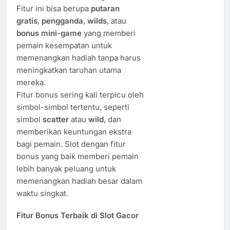
Fitur ini bisa berupa
putaran
gratis
,
pengganda
,
wilds
, atau
bonus mini-game
yang memberi
pemain kesempatan untuk
memenangkan hadiah tanpa harus
meningkatkan taruhan utama
mereka.
Fitur bonus sering kali terpicu oleh
simbol-simbol tertentu, seperti
simbol
scatter
atau
wild
, dan
memberikan keuntungan ekstra
bagi pemain. Slot dengan fitur
bonus yang baik memberi pemain
lebih banyak peluang untuk
memenangkan hadiah besar dalam
waktu singkat.
Fitur Bonus Terbaik di Slot Gacor