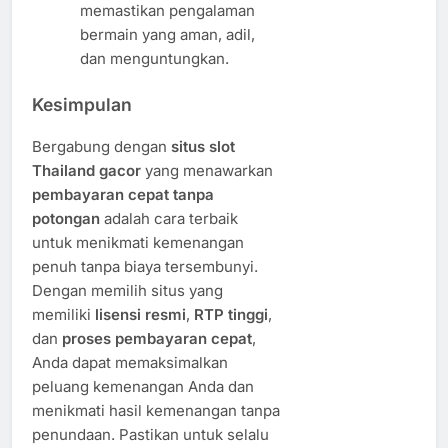
memastikan pengalaman
bermain yang aman, adil,
dan menguntungkan.
Kesimpulan
Bergabung dengan
situs slot
Thailand gacor
yang menawarkan
pembayaran cepat tanpa
potongan
adalah cara terbaik
untuk menikmati kemenangan
penuh tanpa biaya tersembunyi.
Dengan memilih situs yang
memiliki
lisensi resmi
,
RTP tinggi
,
dan
proses pembayaran cepat
,
Anda dapat memaksimalkan
peluang kemenangan Anda dan
menikmati hasil kemenangan tanpa
penundaan. Pastikan untuk selalu