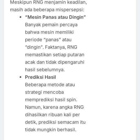
Meskipun RNG menjamin keadilan,
masih ada beberapa mispersepsi:
“Mesin Panas atau Dingin”
Banyak pemain percaya
bahwa mesin memiliki
periode “panas” atau
“dingin”. Faktanya, RNG
memastikan setiap putaran
acak dan tidak dipengaruhi
hasil sebelumnya.
Prediksi Hasil
Beberapa metode atau
strategi mencoba
memprediksi hasil spin.
Namun, karena angka RNG
dihasilkan ribuan kali per
detik, prediksi semacam itu
tidak mungkin berhasil.