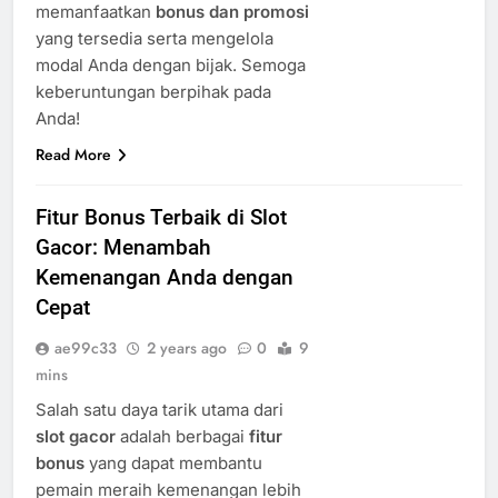
memanfaatkan
bonus dan promosi
yang tersedia serta mengelola
modal Anda dengan bijak. Semoga
keberuntungan berpihak pada
Anda!
Read More
Fitur Bonus Terbaik di Slot
Gacor: Menambah
Kemenangan Anda dengan
Cepat
ae99c33
2 years ago
0
9
mins
Salah satu daya tarik utama dari
slot gacor
adalah berbagai
fitur
bonus
yang dapat membantu
pemain meraih kemenangan lebih