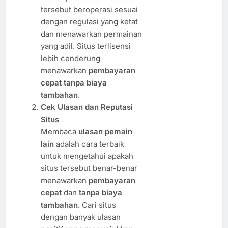
tersebut beroperasi sesuai
dengan regulasi yang ketat
dan menawarkan permainan
yang adil. Situs terlisensi
lebih cenderung
menawarkan
pembayaran
cepat tanpa biaya
tambahan
.
Cek Ulasan dan Reputasi
Situs
Membaca
ulasan pemain
lain
adalah cara terbaik
untuk mengetahui apakah
situs tersebut benar-benar
menawarkan
pembayaran
cepat
dan
tanpa biaya
tambahan
. Cari situs
dengan banyak ulasan