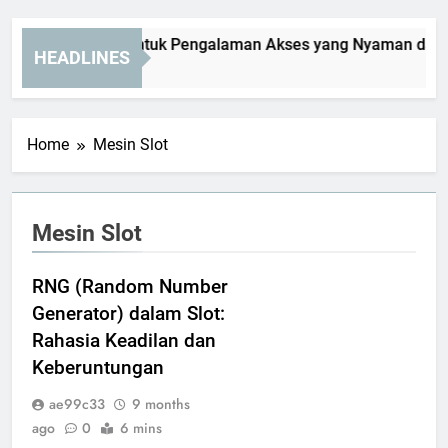
ARA4D Login untuk Pengalaman Akses yang Nyaman dan Ters
HEADLINES
Month Ago
Home
Mesin Slot
Mesin Slot
RNG (Random Number
Generator) dalam Slot:
Rahasia Keadilan dan
Keberuntungan
ae99c33
9 months
ago
0
6 mins