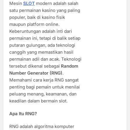
Mesin
SLOT
modern adalah salah
satu permainan kasino yang paling
populer, baik di kasino fisik
maupun platform online.
Keberuntungan adalah inti dari
permainan ini, tetapi di balik setiap
putaran gulungan, ada teknologi
canggih yang memastikan hasil
permainan adil dan acak. Teknologi
tersebut dikenal sebagai
Random
Number Generator (RNG)
.
Memahami cara kerja RNG sangat
penting bagi pemain untuk menilai
peluang menang, keamanan, dan
keadilan dalam bermain slot.
Apa Itu RNG?
RNG adalah algoritma komputer