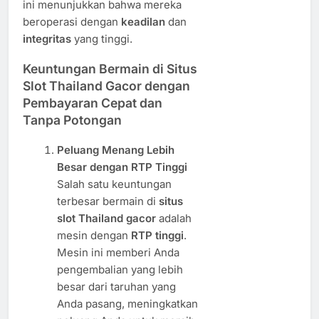
ini menunjukkan bahwa mereka
beroperasi dengan
keadilan
dan
integritas
yang tinggi.
Keuntungan Bermain di Situs
Slot Thailand Gacor dengan
Pembayaran Cepat dan
Tanpa Potongan
Peluang Menang Lebih
Besar dengan RTP Tinggi
Salah satu keuntungan
terbesar bermain di
situs
slot Thailand gacor
adalah
mesin dengan
RTP tinggi
.
Mesin ini memberi Anda
pengembalian yang lebih
besar dari taruhan yang
Anda pasang, meningkatkan