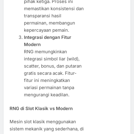
pihak ketiga. Proses ini
memastikan konsistensi dan
transparansi hasil
permainan, membangun
kepercayaan pemain.
Integrasi dengan Fitur
Modern
RNG memungkinkan
integrasi simbol liar (wild),
scatter, bonus, dan putaran
gratis secara acak. Fitur-
fitur ini meningkatkan
variasi permainan tanpa
mengurangi keadilan.
RNG di Slot Klasik vs Modern
Mesin slot klasik menggunakan
sistem mekanik yang sederhana, di