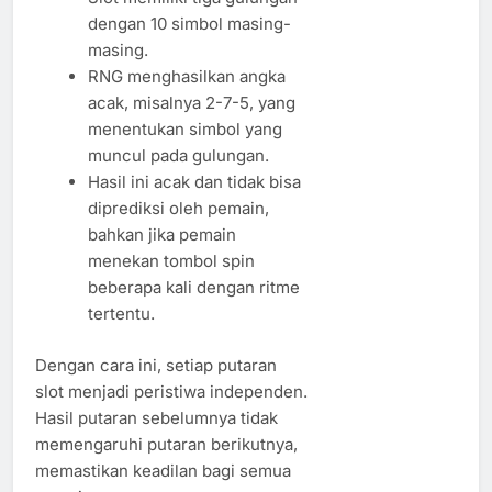
dengan 10 simbol masing-
masing.
RNG menghasilkan angka
acak, misalnya 2-7-5, yang
menentukan simbol yang
muncul pada gulungan.
Hasil ini acak dan tidak bisa
diprediksi oleh pemain,
bahkan jika pemain
menekan tombol spin
beberapa kali dengan ritme
tertentu.
Dengan cara ini, setiap putaran
slot menjadi peristiwa independen.
Hasil putaran sebelumnya tidak
memengaruhi putaran berikutnya,
memastikan keadilan bagi semua