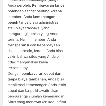
Anda peroleh.
Pembayaran tanpa
potongan
sangat penting karena
memberi Anda
kemenangan
penuh
tanpa biaya administrasi
atau biaya transaksi yang
mengurangi jumlah yang Anda
terima. Hal ini memberi Anda
transparansi
dan
kepercayaan
dalam bermain, karena Anda bisa
yakin bahwa situs yang Anda pilih
tidak mengenakan biaya
tersembunyi.
Dengan
pembayaran cepat dan
tanpa biaya tambahan
, Anda bisa
menikmati kemenangan Anda lebih
cepat dan tanpa khawatir akan
pengurangan jumlah kemenangan.
Situs yang menawarkan kedua fitur