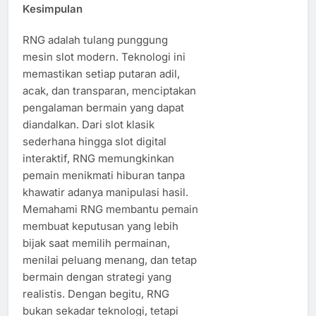
Kesimpulan
RNG adalah tulang punggung
mesin slot modern. Teknologi ini
memastikan setiap putaran adil,
acak, dan transparan, menciptakan
pengalaman bermain yang dapat
diandalkan. Dari slot klasik
sederhana hingga slot digital
interaktif, RNG memungkinkan
pemain menikmati hiburan tanpa
khawatir adanya manipulasi hasil.
Memahami RNG membantu pemain
membuat keputusan yang lebih
bijak saat memilih permainan,
menilai peluang menang, dan tetap
bermain dengan strategi yang
realistis. Dengan begitu, RNG
bukan sekadar teknologi, tetapi