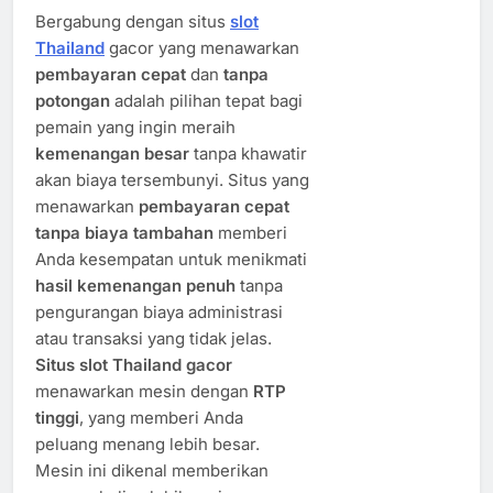
Bergabung dengan situs
slot
Thailand
gacor yang menawarkan
pembayaran cepat
dan
tanpa
potongan
adalah pilihan tepat bagi
pemain yang ingin meraih
kemenangan besar
tanpa khawatir
akan biaya tersembunyi. Situs yang
menawarkan
pembayaran cepat
tanpa biaya tambahan
memberi
Anda kesempatan untuk menikmati
hasil kemenangan penuh
tanpa
pengurangan biaya administrasi
atau transaksi yang tidak jelas.
Situs slot Thailand gacor
menawarkan mesin dengan
RTP
tinggi
, yang memberi Anda
peluang menang lebih besar.
Mesin ini dikenal memberikan